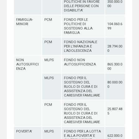
POLITICHE IN FAVORE
350.000.0
DELLE PERSONE CON
00
DISABILITA’
FAMIGLIA-
PCM
FONDO PER LE
MINORI
POLITICHE DI
104.060.6
SOSTEGNO ALLA
99
FAMIGLIA
PCM
FONDO NAZIONALE
PER L’INFANZIA E
28.794.00
L’ADOLESCENZA
0
NON
MLPS
FONDO NON
AUTOSUFFICI
AUTOSUFFICIENZA
865.300.0
ENZA
00
MLPS
FONDO PER IL
SOSTEGNO DEL
80.000.00
RUOLO DI CURA E DI
0
ASSISTENZA DEL
CAREGIVER FAMILIARE
PCM
FONDO PER IL
SOSTEGNO DEL
25.807.48
RUOLO DI CURA E DI
5
ASSISTENZA DEL
CAREGIVER FAMILIARE
POVERTA’
MLPS
FONDO PER LA LOTTA
E ALLA POVERTA’ E
622.000.0