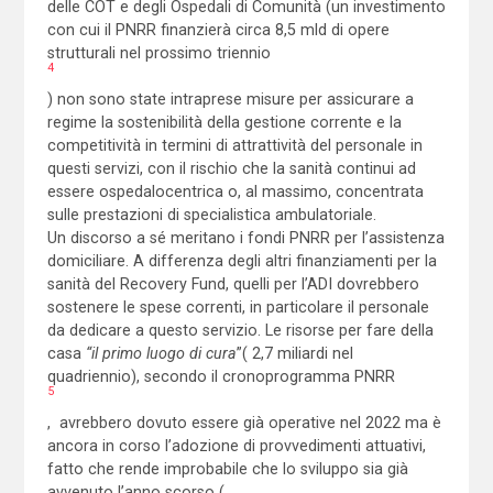
delle COT e degli Ospedali di Comunità (un investimento
con cui il PNRR finanzierà circa 8,5 mld di opere
strutturali nel prossimo triennio
4
) non sono state intraprese misure per assicurare a
regime la sostenibilità della gestione corrente e la
competitività in termini di attrattività del personale in
questi servizi, con il rischio che la sanità continui ad
essere ospedalocentrica o, al massimo, concentrata
sulle prestazioni di specialistica ambulatoriale.
Un discorso a sé meritano i fondi PNRR per l’assistenza
domiciliare. A differenza degli altri finanziamenti per la
sanità del Recovery Fund, quelli per l’ADI dovrebbero
sostenere le spese correnti, in particolare il personale
da dedicare a questo servizio. Le risorse per fare della
casa
“il primo luogo di cura
”( 2,7 miliardi nel
quadriennio), secondo il cronoprogramma PNRR
5
, avrebbero dovuto essere già operative nel 2022 ma è
ancora in corso l’adozione di provvedimenti attuativi,
fatto che rende improbabile che lo sviluppo sia già
avvenuto l’anno scorso (