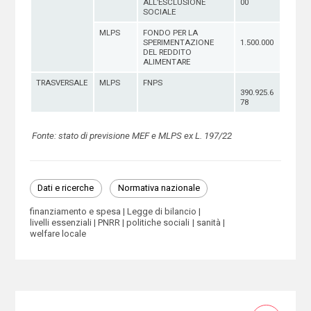
ALL’ESCLUSIONE
00
SOCIALE
MLPS
FONDO PER LA
SPERIMENTAZIONE
1.500.000
DEL REDDITO
ALIMENTARE
TRASVERSALE
MLPS
FNPS
390.925.6
78
Fonte: stato di previsione MEF e MLPS ex L. 197/22
Dati e ricerche
Normativa nazionale
finanziamento e spesa
Legge di bilancio
livelli essenziali
PNRR
politiche sociali
sanità
welfare locale