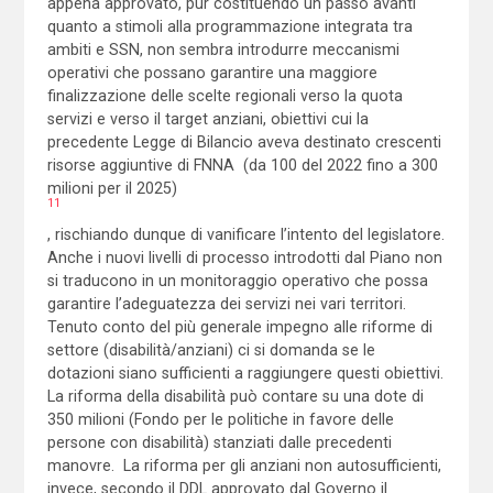
appena approvato, pur costituendo un passo avanti
quanto a stimoli alla programmazione integrata tra
ambiti e SSN, non sembra introdurre meccanismi
operativi che possano garantire una maggiore
finalizzazione delle scelte regionali verso la quota
servizi e verso il target anziani, obiettivi cui la
precedente Legge di Bilancio aveva destinato crescenti
risorse aggiuntive di FNNA (da 100 del 2022 fino a 300
milioni per il 2025)
11
, rischiando dunque di vanificare l’intento del legislatore.
Anche i nuovi livelli di processo introdotti dal Piano non
si traducono in un monitoraggio operativo che possa
garantire l’adeguatezza dei servizi nei vari territori.
Tenuto conto del più generale impegno alle riforme di
settore (disabilità/anziani) ci si domanda se le
dotazioni siano sufficienti a raggiungere questi obiettivi.
La riforma della disabilità può contare su una dote di
350 milioni (Fondo per le politiche in favore delle
persone con disabilità) stanziati dalle precedenti
manovre. La riforma per gli anziani non autosufficienti,
invece, secondo il DDL approvato dal Governo il