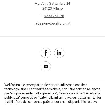
Via Venti Settembre 24
20123 Milano
T.
02 46764276
redazione@welforum.it
Wellforum.it e terze parti selezionate utilizzano cookie o
tecnologie simili per finalità tecniche e, con il tuo consenso, anche
Copyright 2017–2026
per “miglioramento dell'esperienza”, “misurazione” e “targeting e
pubblicità” come specificato nella
informativa sul trattamento dei
Privacy Policy
dati
. Il rifiuto del consenso può rendere non disponibili le relative