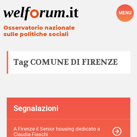
MENU
Osservatorio nazionale
sulle politiche sociali
Tag
COMUNE DI FIRENZE
Segnalazioni
A Firenze il Senior housing dedicato a
Claudia Fiaschi