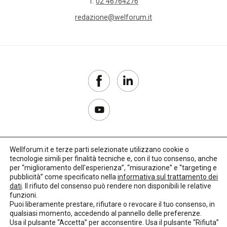
T.
02 46764276
redazione@welforum.it
Wellforum.it e terze parti selezionate utilizzano cookie o
tecnologie simili per finalità tecniche e, con il tuo consenso, anche
Copyright 2017–2026
per “miglioramento dell'esperienza”, “misurazione” e “targeting e
pubblicità” come specificato nella
informativa sul trattamento dei
Privacy Policy
dati
. Il rifiuto del consenso può rendere non disponibili le relative
funzioni.
Impostazioni cookie
Puoi liberamente prestare, rifiutare o revocare il tuo consenso, in
qualsiasi momento, accedendo al pannello delle preferenze.
🌳
Credits:
LO Studio
Usa il pulsante “Accetta” per acconsentire. Usa il pulsante “Rifiuta”