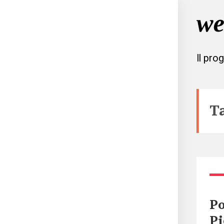
Il pro
T
Po
P