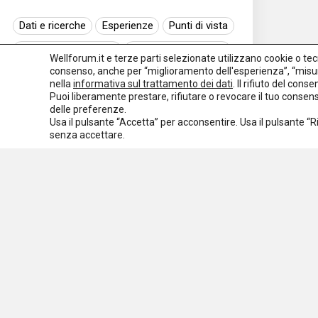
Dati e ricerche
Esperienze
Punti di vista
Normativa nazionale
Normativa regionale
Wellforum.it e terze parti selezionate utilizzano cookie o tecno
consenso, anche per “miglioramento dell'esperienza”, “misur
Normativa europea
Rassegna normativa
nella
informativa sul trattamento dei dati
. Il rifiuto del con
Puoi liberamente prestare, rifiutare o revocare il tuo conse
I seminari di Welforum
Eventi
delle preferenze.
Usa il pulsante “Accetta” per acconsentire. Usa il pulsante “
Spazio ai promotori
senza accettare.