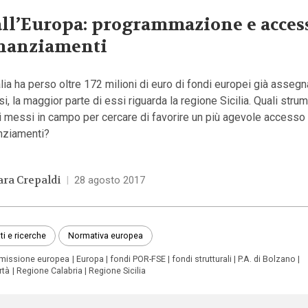
ll’Europa: programmazione e access
nanziamenti
alia ha perso oltre 172 milioni di euro di fondi europei già assegn
i, la maggior parte di essi riguarda la regione Sicilia. Quali stru
i messi in campo per cercare di favorire un più agevole accesso 
anziamenti?
ara Crepaldi
|
28 agosto 2017
ti e ricerche
Normativa europea
issione europea
Europa
fondi POR-FSE
fondi strutturali
P.A. di Bolzano
rtà
Regione Calabria
Regione Sicilia