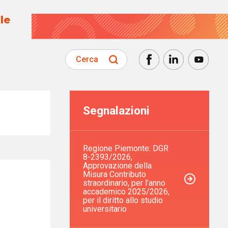
le
Cerca
Segnalazioni
Regione Piemonte: DGR
8-2393/2026,
Approvazione della
Misura Contributo
straordinario, per l’anno
accademico 2025/2026,
per il diritto allo studio
universitario