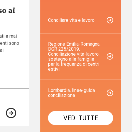
o ai
Conciliare vita e lavoro
ati e mai
menti sono
Regione Emilia-Romagna:
DGR 225/2019,
ai
Conciliazione vita-lavoro:
sostegno alle famiglie
per la frequenza di centri
estivi
Lombardia, linee-guida
conciliazione
VEDI TUTTE