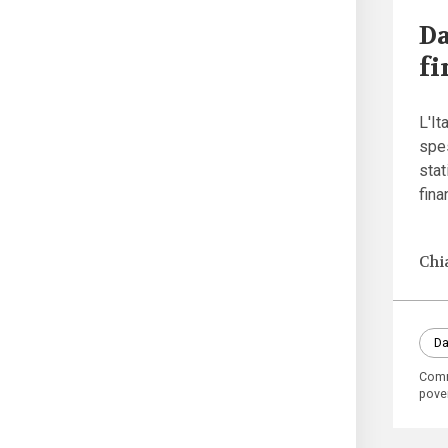
Da
fi
L'It
spes
stat
fin
Chi
Da
Comm
pove