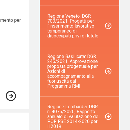
Regione Veneto: DGR
timento per
700/2021, Progetti per
l’inserimento lavorativo
temporaneo di
disoccupati privi di tutele
Regione Basilicata: DGR
245/2021, Approvazione
proposta progettuale per
Azioni di
accompagnamento alla
fuoriuscita dal
Programma RMI
Regione Lombardia: DGR
n. 4075/2020, Rapporto
annuale di valutazione del
POR FSE 2014-2020 per
il 2019