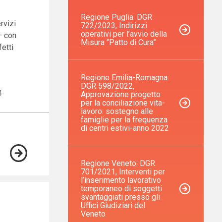
Regione Puglia: DGR
rvizi
722/2023, Indirizzi
operativi per l’avvio della
– con
Misura “Patto di Cura”
fetti
Regione Emilia-Romagna:
DGR 598/2022,
4
Approvazione progetto
per la conciliazione vita-
lavoro: sostegno alle
famiglie per la frequenza
di centri estivi-anno 2022
Regione Veneto: DGR
701/2021, Interventi per
l’inserimento lavorativo
temporaneo di soggetti
svantaggiati presso gli
Uffici Giudiziari del
Veneto