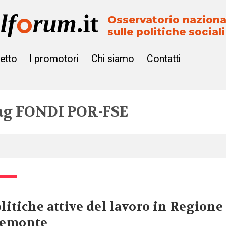
Osservatorio naziona
sulle politiche sociali
getto
I promotori
Chi siamo
Contatti
ag
FONDI POR-FSE
litiche attive del lavoro in Regione
iemonte