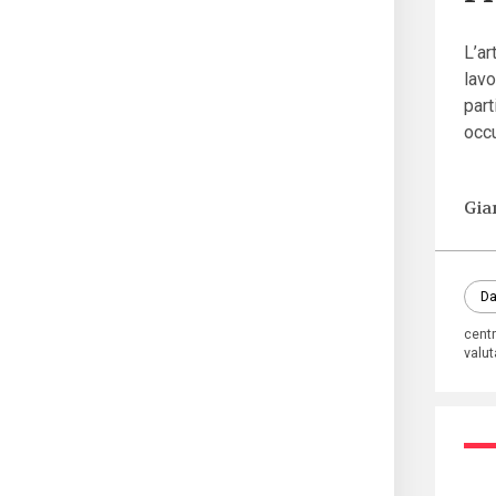
L’ar
lavo
part
occu
Gia
Da
centr
valu