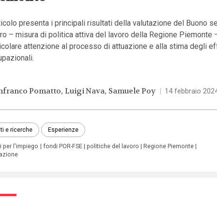
ticolo presenta i principali risultati della valutazione del Buono se
ro – misura di politica attiva del lavoro della Regione Piemonte 
icolare attenzione al processo di attuazione e alla stima degli ef
pazionali.
nfranco Pomatto
Luigi Nava
Samuele Poy
|
14 febbraio 202
ti e ricerche
Esperienze
i per l'impiego
fondi POR-FSE
politiche del lavoro
Regione Piemonte
tazione