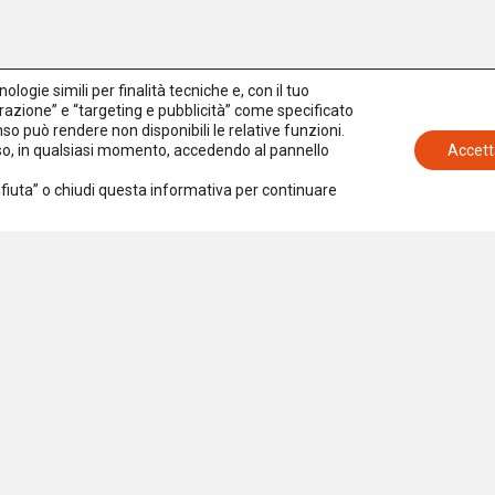
logie simili per finalità tecniche e, con il tuo
azione” e “targeting e pubblicità” come specificato
senso può rendere non disponibili le relative funzioni.
nso, in qualsiasi momento, accedendo al pannello
Accett
Rifiuta” o chiudi questa informativa per continuare
Iscriviti alla newsletter
Accetto la
Privacy Policy