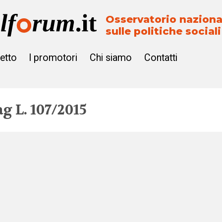
Osservatorio naziona
sulle politiche sociali
getto
I promotori
Chi siamo
Contatti
ag
L. 107/2015