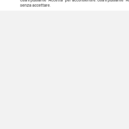
Usa il pulsante “Accetta” per acconsentire. Usa il pulsante “
Spazio ai promotori
senza accettare.
Assoc
C.F.
Osservatorio nazionale
sulle politiche sociali
Via 