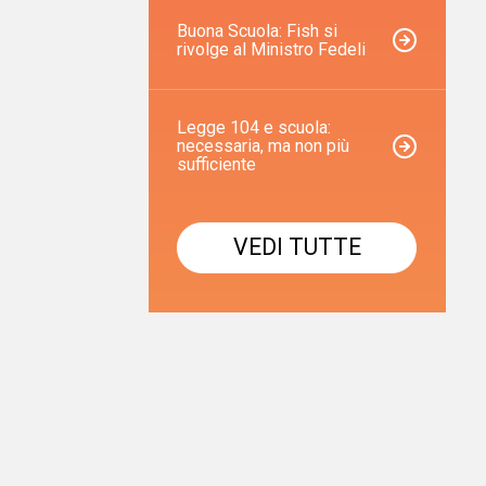
Buona Scuola: Fish si
rivolge al Ministro Fedeli
Legge 104 e scuola:
necessaria, ma non più
sufficiente
VEDI TUTTE