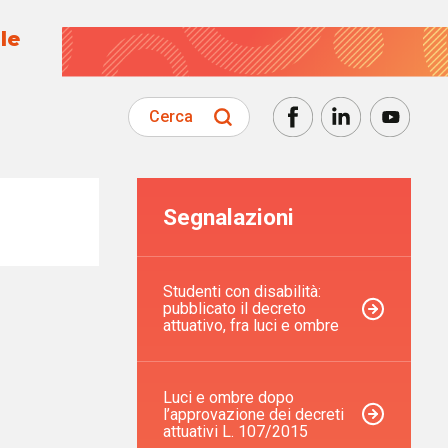
le
Cerca
Segnalazioni
Studenti con disabilità:
pubblicato il decreto
attuativo, fra luci e ombre
Luci e ombre dopo
l’approvazione dei decreti
attuativi L. 107/2015