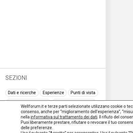
SEZIONI
Dati e ricerche
Esperienze
Punti di vista
Normativa nazionale
Normativa regionale
Wellforum.it e terze parti selezionate utilizzano cookie o tecno
consenso, anche per “miglioramento dell'esperienza”, “misur
Normativa europea
Rassegna normativa
nella
informativa sul trattamento dei dati
. Il rifiuto del con
Puoi liberamente prestare, rifiutare o revocare il tuo conse
I seminari di Welforum
Eventi
delle preferenze.