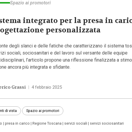
Spazio ai promotori
stema integrato per la presa in caric
ogettazione personalizzata
onte degli slanci e delle fatiche che caratterizzano il sistema to
izi sociali, sociosanitari e del lavoro sul versante delle equipe
idisciplinari, l’articolo propone una riflessione finalizzata a stim
one ancora più integrata e sfidante.
erico Grassi
|
4 febbraio 2025
nti di vista
Spazio ai promotori
ro
presa in carico
Regione Toscana
servizi sociali
servizi sociosanitari