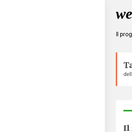
Il pro
T
del
Il