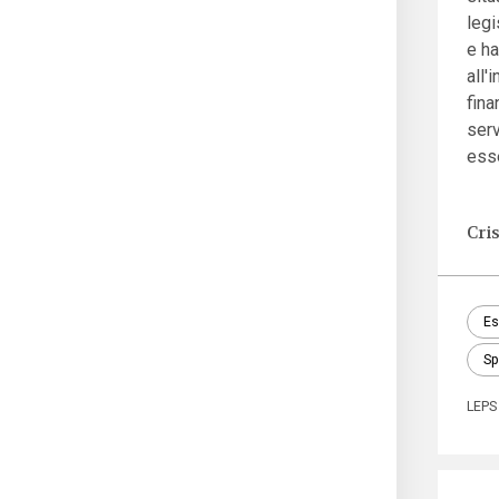
legi
e ha
all'
fina
serv
ess
Cri
Es
Sp
LEPS