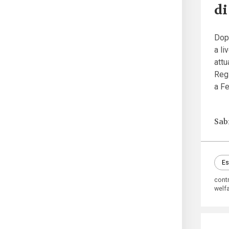
di
Dopo
a li
attu
Regi
a Fe
Sab
Es
contr
welf