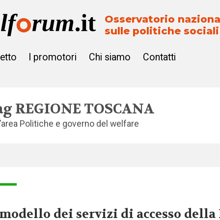
Osservatorio naziona
sulle politiche sociali
getto
I promotori
Chi siamo
Contatti
ag
REGIONE TOSCANA
l’area
Politiche e governo del welfare
 modello dei servizi di accesso della