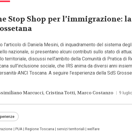
e Stop Shop per l’immigrazione: la
ossetana
 l’articolo di Daniela Mesini, di inquadramento del sistema degl
vello nazionale, si presentano alcuni contributi sullo stato di attu
llo territoriale, discussi nell’ambito della Comunità di Pratica di 
ana sull’inclusione sociale, che IRS anima da diversi anni insie
ersanità-ANCI Toscana. A seguire l’esperienza della SdS Grosse
similiano Marcucci
Cristina Totti
Marco Costanzo
|
9 lugl
perienze
grazione
PUA
Regione Toscana
servizi territoriali
welfare