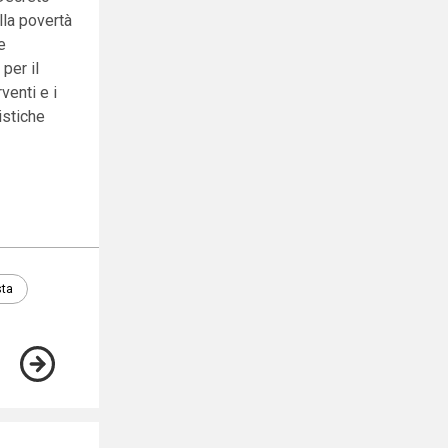
lla povertà
e
 per il
venti e i
istiche
sta