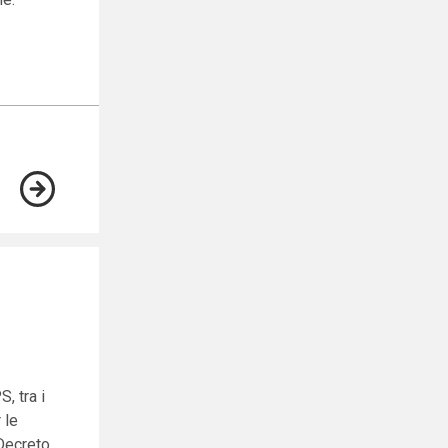
, tra i
 le
 Decreto