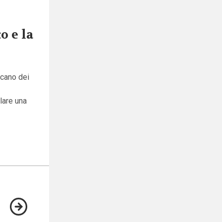
o e la
scano dei
olare una