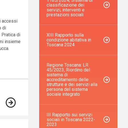
1185/2024, Sistema di
classificazione dei
servizi, interventi e
prestazioni sociali
i accessi
o di
 Pratica di
XIII Rapporto sulla
condizione abitativa in
nni insieme
Toscana 2024
ucca.
Regione Toscana: LR
45/2023, Riordino del
sistema di
accreditamento delle
strutture e dei servizi alla
persona del sistema
sociale integrato
III Rapporto sui servizi
sociali in Toscana 2022-
2023