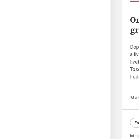
On
gr
Dopo
a li
live
Tosc
Fed
Mas
Es
inte