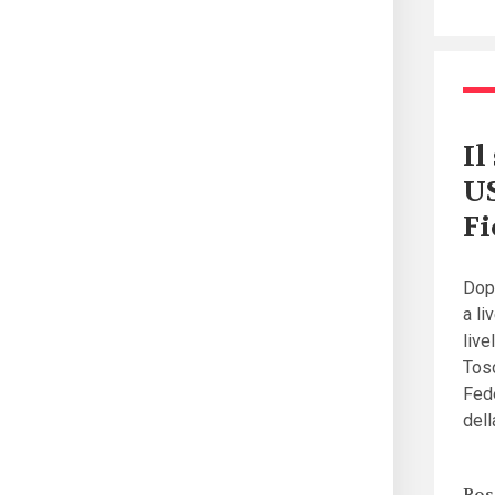
Il
US
Fi
Dopo
a li
live
Tosc
Fede
dell