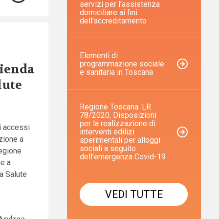
servizi per l’assistenza
domiciliare ai fini
dell’accreditamento
Elementi di
programmazione sociale
zienda
e sanitaria in Toscana
lute
Regione Toscana: LR
78/2020, Disposizioni
per la realizzazione di
i accessi
interventi edilizi
azione a
sperimentali per alloggi
sociali a seguito
Regione
dell’emergenza Covid-19
me a
a Salute
VEDI TUTTE