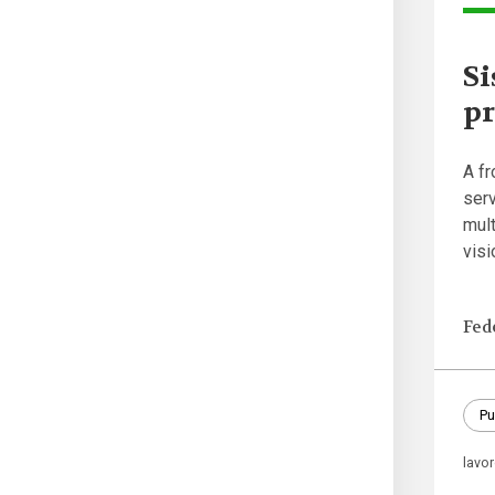
Si
pr
A fr
serv
mult
visi
Fed
Pu
lavo