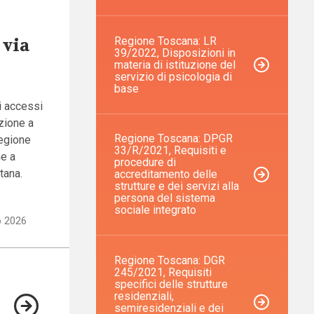
 via
Regione Toscana: LR
39/2022, Disposizioni in
materia di istituzione del
servizio di psicologia di
base
i accessi
azione a
Regione Toscana: DPGR
Regione
33/R/2021, Requisiti e
me a
procedure di
tana.
accreditamento delle
strutture e dei servizi alla
persona del sistema
sociale integrato
io 2026
Regione Toscana: DGR
245/2021, Requisiti
specifici delle strutture
residenziali,
semiresidenziali e dei