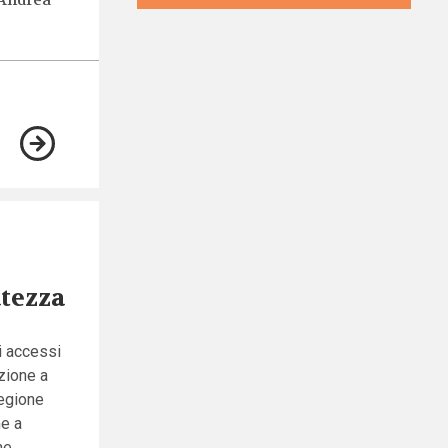
Andrea
atezza
i accessi
azione a
Regione
me a
he.