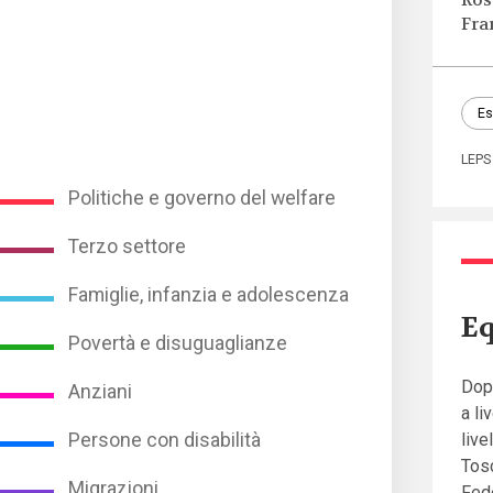
Ros
Fra
Es
LEPS
Politiche e governo del welfare
Terzo settore
Famiglie, infanzia e adolescenza
Eq
Povertà e disuguaglianze
Dopo
Anziani
a li
Persone con disabilità
live
Tosc
Migrazioni
Fede