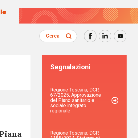
le
Cerca
Segnalazioni
Regione Toscana; DCR
67/2025, Approvazione
del Piano sanitario e
sociale integrato
regionale
 Piana
Regione Toscana: DGR