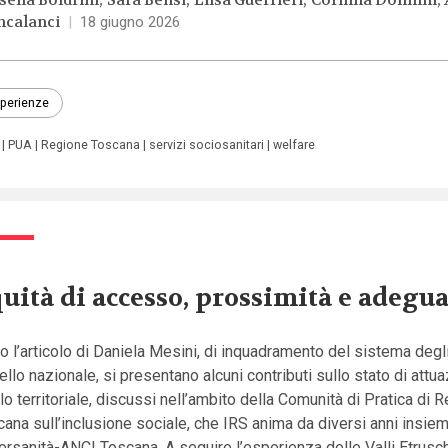
sella Boldrini
Sara Bensi
Elisa Guerrieri
Corinna Donnini
ncalanci
|
18 giugno 2026
perienze
PUA
Regione Toscana
servizi sociosanitari
welfare
uità di accesso, prossimità e adegu
 l’articolo di Daniela Mesini, di inquadramento del sistema degl
vello nazionale, si presentano alcuni contributi sullo stato di attu
llo territoriale, discussi nell’ambito della Comunità di Pratica di 
ana sull’inclusione sociale, che IRS anima da diversi anni insie
rsanità-ANCI Toscana. A seguire l’esperienza delle Valli Etrusc