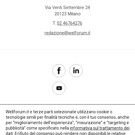
Via Venti Settembre 24
20123 Milano
T.
02 46764276
redazione@welforum.it
Wellforum.it e terze parti selezionate utilizzano cookie o
tecnologie simili per finalità tecniche e, con il tuo consenso, anche
Copyright 2017–2026
per “miglioramento dell'esperienza”, “misurazione” e “targeting e
pubblicità” come specificato nella
informativa sul trattamento dei
Privacy Policy
dati
. Il rifiuto del consenso può rendere non disponibili le relative