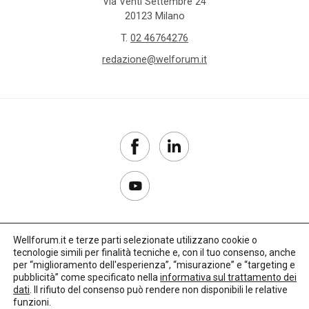
Via Venti Settembre 24
20123 Milano
T.
02 46764276
redazione@welforum.it
Wellforum.it e terze parti selezionate utilizzano cookie o
tecnologie simili per finalità tecniche e, con il tuo consenso, anche
Copyright 2017–2026
per “miglioramento dell'esperienza”, “misurazione” e “targeting e
pubblicità” come specificato nella
informativa sul trattamento dei
Privacy Policy
dati
. Il rifiuto del consenso può rendere non disponibili le relative
funzioni.
Impostazioni cookie