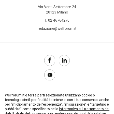
Via Venti Settembre 24
20123 Milano
T.
02 46764276
redazione@welforum.it
Wellforum.it e terze parti selezionate utilizzano cookie o
tecnologie simili per finalità tecniche e, con il tuo consenso, anche
Copyright 2017–2026
per “miglioramento dell'esperienza”, “misurazione” e “targeting e
pubblicità” come specificato nella
informativa sul trattamento dei
Privacy Policy
dati
. Il rifiuto del consenso può rendere non disponibili le relative