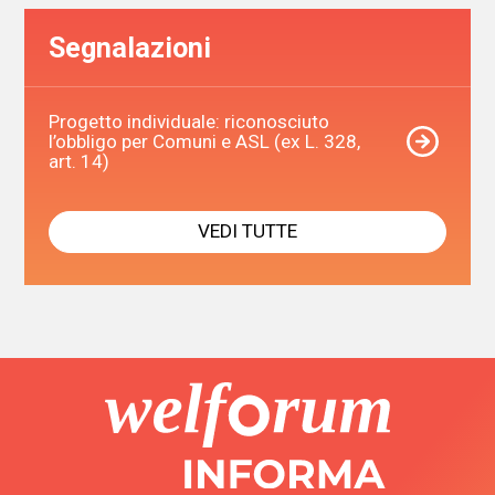
Segnalazioni
Progetto individuale: riconosciuto
l’obbligo per Comuni e ASL (ex L. 328,
art. 14)
VEDI TUTTE