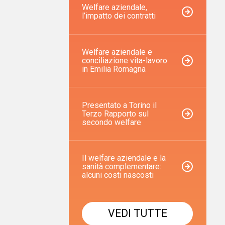
Welfare aziendale,
l’impatto dei contratti
Welfare aziendale e
conciliazione vita-lavoro
in Emilia Romagna
Presentato a Torino il
Terzo Rapporto sul
secondo welfare
Il welfare aziendale e la
sanità complementare:
alcuni costi nascosti
VEDI TUTTE