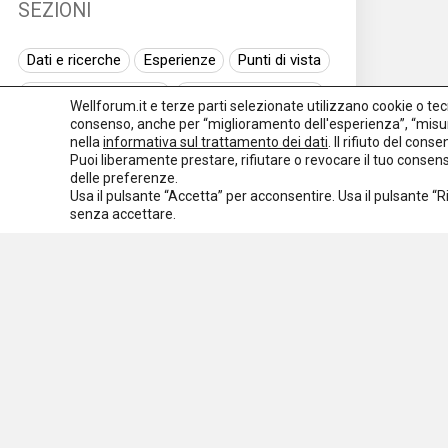
SEZIONI
Dati e ricerche
Esperienze
Punti di vista
Normativa nazionale
Normativa regionale
Wellforum.it e terze parti selezionate utilizzano cookie o tecno
consenso, anche per “miglioramento dell'esperienza”, “misur
Normativa europea
Rassegna normativa
nella
informativa sul trattamento dei dati
. Il rifiuto del con
Puoi liberamente prestare, rifiutare o revocare il tuo conse
I seminari di Welforum
Eventi
delle preferenze.
Usa il pulsante “Accetta” per acconsentire. Usa il pulsante “
Spazio ai promotori
senza accettare.