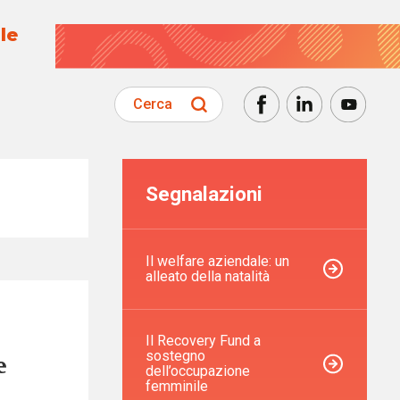
le
Cerca
Segnalazioni
Il welfare aziendale: un
alleato della natalità
Il Recovery Fund a
sostegno
e
dell’occupazione
femminile