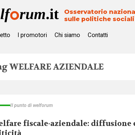
Osservatorio naziona
sulle politiche sociali
getto
I promotori
Chi siamo
Contatti
ag
WELFARE AZIENDALE
Il punto di welforum
lfare fiscale-aziendale: diffusione 
iticità