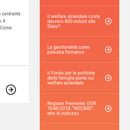
centralità
Il welfare aziendale costa
, è
davvero 800 milioni allo
Stato?
. Come
La genitorialità come
palestra formativa
Il Fondo per le politiche
della famiglia punta sul
welfare aziendale
Regione Piemonte: DGR
7648/2018, “WECARE”,
atto di indirizzo