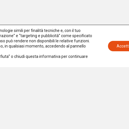
logie simili per finalità tecniche e, con il tuo
azione” e “targeting e pubblicità” come specificato
senso può rendere non disponibili le relative funzioni.
nso, in qualsiasi momento, accedendo al pannello
Accett
Rifiuta” o chiudi questa informativa per continuare
Iscriviti alla newsletter
Accetto la
Privacy Policy