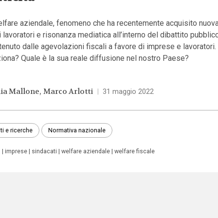
elfare aziendale, fenomeno che ha recentemente acquisito nuova 
i lavoratori e risonanza mediatica all’interno del dibattito pubblico
enuto dalle agevolazioni fiscali a favore di imprese e lavoratori
iona? Quale è la sua reale diffusione nel nostro Paese?
lia Mallone
Marco Arlotti
|
31 maggio 2022
ti e ricerche
Normativa nazionale
o
imprese
sindacati
welfare aziendale
welfare fiscale