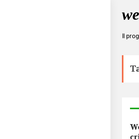
Il pro
T
We
cr