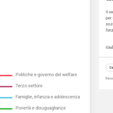
Il w
per 
sost
funz
Giu
Da
Politiche e governo del welfare
fisc
Terzo settore
Famiglie, infanzia e adolescenza
Povertà e disuguaglianze