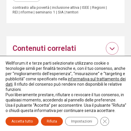
contrasto alla povertà
inclusione attiva
ISEE
Regioni
REI
riforme
seminario 1
SIA
territori
Contenuti correlati
Wellforum.it e terze parti selezionate utilizzano cookie o
tecnologie simili per finalità tecniche e, con il tuo consenso, anche
Questo articolo compare in:
per “miglioramento dell'esperienza”, “misurazione” e “targeting e
Politiche e governo del welfare
pubblicità” come specificato nella
informativa sul trattamento dei
Povertà e disuguaglianze
dati
. Il rifiuto del consenso può rendere non disponibili le relative
Terzo settore
funzioni.
Puoi liberamente prestare, rifiutare o revocare il tuo consenso, in
I seminari di Welforum
qualsiasi momento, accedendo al pannello delle preferenze.
Usa il pulsante “Accetta” per acconsentire. Usa il pulsante “Rifiuta”
Normativa nazionale
o chiudi questa informativa per continuare senza accettare.
Close GDPR C
Punti di vista
Accetta tutto
Rifiuta
Impostazioni