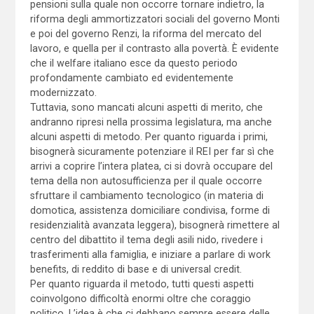
pensioni sulla quale non occorre tornare indietro, la
riforma degli ammortizzatori sociali del governo Monti
e poi del governo Renzi, la riforma del mercato del
lavoro, e quella per il contrasto alla povertà. È evidente
che il welfare italiano esce da questo periodo
profondamente cambiato ed evidentemente
modernizzato.
Tuttavia, sono mancati alcuni aspetti di merito, che
andranno ripresi nella prossima legislatura, ma anche
alcuni aspetti di metodo. Per quanto riguarda i primi,
bisognerà sicuramente potenziare il REI per far sì che
arrivi a coprire l’intera platea, ci si dovrà occupare del
tema della non autosufficienza per il quale occorre
sfruttare il cambiamento tecnologico (in materia di
domotica, assistenza domiciliare condivisa, forme di
residenzialità avanzata leggera), bisognerà rimettere al
centro del dibattito il tema degli asili nido, rivedere i
trasferimenti alla famiglia, e iniziare a parlare di work
benefits, di reddito di base e di universal credit.
Per quanto riguarda il metodo, tutti questi aspetti
coinvolgono difficoltà enormi oltre che coraggio
politico. L’idea è che ci debbano sempre essere delle