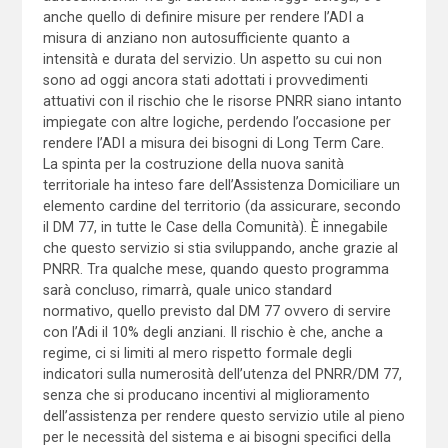
anche quello di definire misure per rendere l’ADI a
misura di anziano non autosufficiente quanto a
intensità e durata del servizio. Un aspetto su cui non
sono ad oggi ancora stati adottati i provvedimenti
attuativi con il rischio che le risorse PNRR siano intanto
impiegate con altre logiche, perdendo l’occasione per
rendere l’ADI a misura dei bisogni di Long Term Care.
La spinta per la costruzione della nuova sanità
territoriale ha inteso fare dell’Assistenza Domiciliare un
elemento cardine del territorio (da assicurare, secondo
il DM 77, in tutte le Case della Comunità). È innegabile
che questo servizio si stia sviluppando, anche grazie al
PNRR. Tra qualche mese, quando questo programma
sarà concluso, rimarrà, quale unico standard
normativo, quello previsto dal DM 77 ovvero di servire
con l’Adi il 10% degli anziani. Il rischio è che, anche a
regime, ci si limiti al mero rispetto formale degli
indicatori sulla numerosità dell’utenza del PNRR/DM 77,
senza che si producano incentivi al miglioramento
dell’assistenza per rendere questo servizio utile al pieno
per le necessità del sistema e ai bisogni specifici della