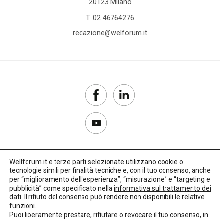
20123 Milano
T.
02 46764276
redazione@welforum.it
Wellforum.it e terze parti selezionate utilizzano cookie o
tecnologie simili per finalità tecniche e, con il tuo consenso, anche
Copyright 2017–2026
per “miglioramento dell'esperienza”, “misurazione” e “targeting e
pubblicità” come specificato nella
informativa sul trattamento dei
Privacy Policy
dati
. Il rifiuto del consenso può rendere non disponibili le relative
funzioni.
Impostazioni cookie
Puoi liberamente prestare, rifiutare o revocare il tuo consenso, in