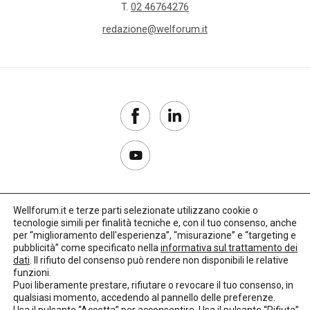
T.
02 46764276
redazione@welforum.it
Wellforum.it e terze parti selezionate utilizzano cookie o
tecnologie simili per finalità tecniche e, con il tuo consenso, anche
Copyright 2017–2026
per “miglioramento dell'esperienza”, “misurazione” e “targeting e
pubblicità” come specificato nella
informativa sul trattamento dei
Privacy Policy
dati
. Il rifiuto del consenso può rendere non disponibili le relative
funzioni.
Impostazioni cookie
Puoi liberamente prestare, rifiutare o revocare il tuo consenso, in
qualsiasi momento, accedendo al pannello delle preferenze.
🌳
Credits:
LO Studio