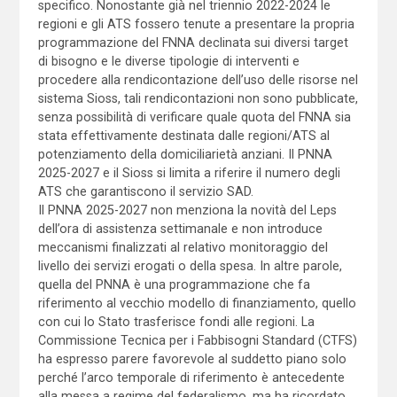
specifico. Nonostante già nel triennio 2022-2024 le
regioni e gli ATS fossero tenute a presentare la propria
programmazione del FNNA declinata sui diversi target
di bisogno e le diverse tipologie di interventi e
procedere alla rendicontazione dell’uso delle risorse nel
sistema Sioss, tali rendicontazioni non sono pubblicate,
senza possibilità di verificare quale quota del FNNA sia
stata effettivamente destinata dalle regioni/ATS al
potenziamento della domiciliarietà anziani. Il PNNA
2025-2027 e il Sioss si limita a riferire il numero degli
ATS che garantiscono il servizio SAD.
Il PNNA 2025-2027 non menziona la novità del Leps
dell’ora di assistenza settimanale e non introduce
meccanismi finalizzati al relativo monitoraggio del
livello dei servizi erogati o della spesa. In altre parole,
quella del PNNA è una programmazione che fa
riferimento al vecchio modello di finanziamento, quello
con cui lo Stato trasferisce fondi alle regioni. La
Commissione Tecnica per i Fabbisogni Standard (CTFS)
ha espresso parere favorevole al suddetto piano solo
perché l’arco temporale di riferimento è antecedente
alla messa a regime del federalismo, ma ha ricordato