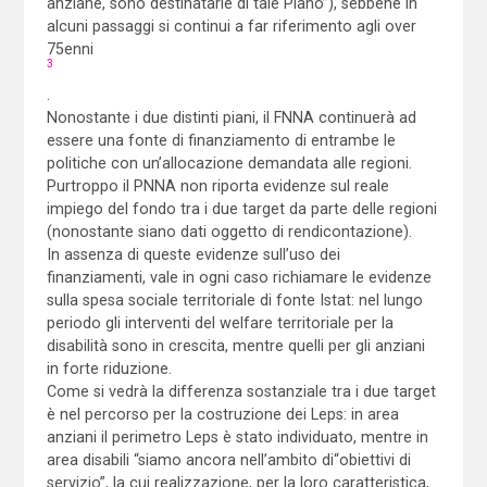
anziane, sono destinatarie di tale Piano”), sebbene in
alcuni passaggi si continui a far riferimento agli over
75enni
3
.
Nonostante i due distinti piani, il FNNA continuerà ad
essere una fonte di finanziamento di entrambe le
politiche con un’allocazione demandata alle regioni.
Purtroppo il PNNA non riporta evidenze sul reale
impiego del fondo tra i due target da parte delle regioni
(nonostante siano dati oggetto di rendicontazione).
In assenza di queste evidenze sull’uso dei
finanziamenti, vale in ogni caso richiamare le evidenze
sulla spesa sociale territoriale di fonte Istat: nel lungo
periodo gli interventi del welfare territoriale per la
disabilità sono in crescita, mentre quelli per gli anziani
in forte riduzione.
Come si vedrà la differenza sostanziale tra i due target
è nel percorso per la costruzione dei Leps: in area
anziani il perimetro Leps è stato individuato, mentre in
area disabili “siamo ancora nell’ambito di“obiettivi di
servizio”, la cui realizzazione, per la loro caratteristica,