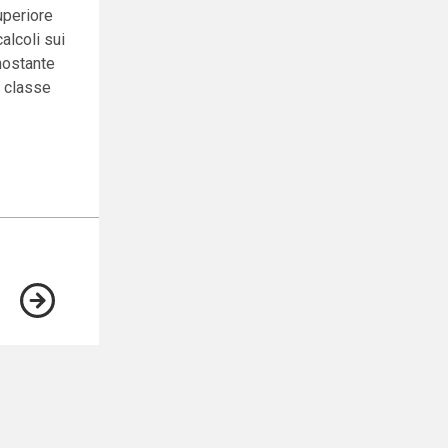
uperiore
alcoli sui
onostante
n classe