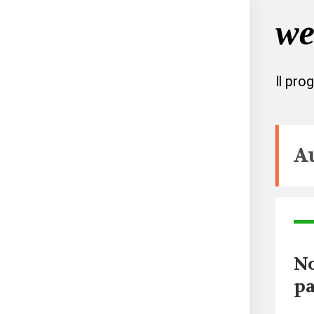
Il pro
A
No
pa