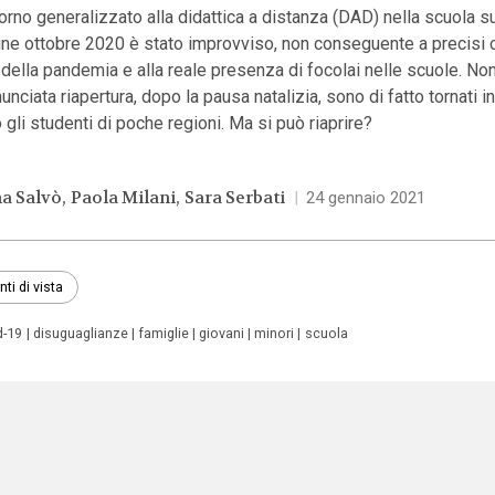
itorno generalizzato alla didattica a distanza (DAD) nella scuola s
ine ottobre 2020 è stato improvviso, non conseguente a precisi c
 della pandemia e alla reale presenza di focolai nelle scuole. N
nunciata riapertura, dopo la pausa natalizia, sono di fatto tornati i
 gli studenti di poche regioni. Ma si può riaprire?
a Salvò
Paola Milani
Sara Serbati
|
24 gennaio 2021
nti di vista
d-19
disuguaglianze
famiglie
giovani
minori
scuola