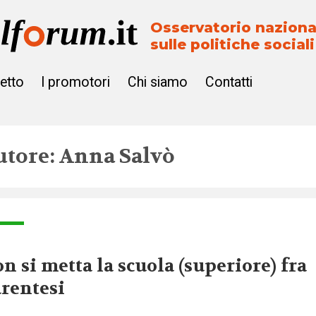
Osservatorio naziona
sulle politiche sociali
getto
I promotori
Chi siamo
Contatti
utore: Anna Salvò
n si metta la scuola (superiore) fra
rentesi