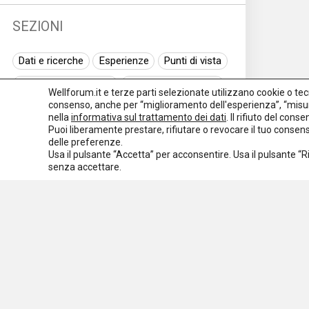
SEZIONI
Dati e ricerche
Esperienze
Punti di vista
Normativa nazionale
Normativa regionale
Wellforum.it e terze parti selezionate utilizzano cookie o tecno
consenso, anche per “miglioramento dell'esperienza”, “misur
Normativa europea
Rassegna normativa
nella
informativa sul trattamento dei dati
. Il rifiuto del con
Puoi liberamente prestare, rifiutare o revocare il tuo conse
I seminari di Welforum
Eventi
delle preferenze.
Usa il pulsante “Accetta” per acconsentire. Usa il pulsante “
Spazio ai promotori
senza accettare.