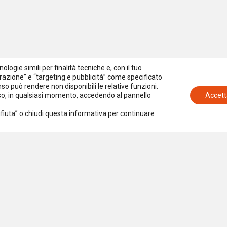
logie simili per finalità tecniche e, con il tuo
azione” e “targeting e pubblicità” come specificato
senso può rendere non disponibili le relative funzioni.
nso, in qualsiasi momento, accedendo al pannello
Accett
Rifiuta” o chiudi questa informativa per continuare
Iscriviti alla newsletter
Accetto la
Privacy Policy