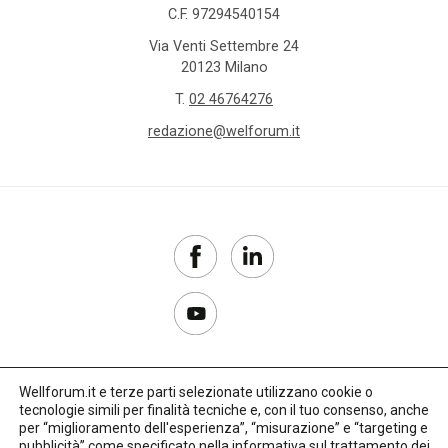
C.F. 97294540154
Via Venti Settembre 24
20123 Milano
T.
02 46764276
redazione@welforum.it
Wellforum.it e terze parti selezionate utilizzano cookie o
tecnologie simili per finalità tecniche e, con il tuo consenso, anche
Copyright 2017–2026
per “miglioramento dell'esperienza”, “misurazione” e “targeting e
pubblicità” come specificato nella
informativa sul trattamento dei