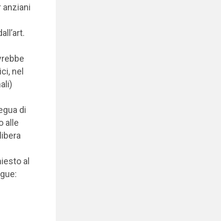
r anziani
ll’art.
avrebbe
ci, nel
ali)
egua di
o alle
libera
iesto al
gue: