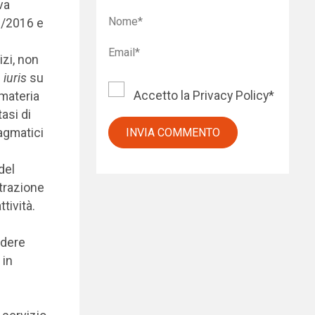
va
50/2016 e
izi, non
 iuris
su
Accetto la
Privacy Policy
*
 materia
tasi di
lagmatici
del
strazione
tività.
ndere
 in