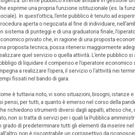
sigenza: un ente pubblico intende affidare in gestione un
he esprime una propria funzione istituzionale (es. la fun
ociale). In quest’ottica, l’ente pubblico è tenuto ad esperi
rocedura aperta o negoziata al fine di individuare, nell’amb
n sistema di punteggi e di una graduatoria finale, l’operat
conomico privato che, in ragione di una proposta econo
na proposta tecnica, possa ritenersi maggiormente adeg
ealizzare quel servizio o quella attività. L’ente pubblico 
’obbligo di liquidare il compenso e l’operatore economico 
mpegna a realizzare l’opera, il servizio o l’attività nei termi
empi fissati nel bando di gara.
ome è tuttavia noto, vi sono situazioni, bisogni, istanze 
si pensi, per tutti, a quanto è emerso nel corso della pan
he richiedono strumenti diversi dagli appalti, atteso che, 
ato, non si tratta di servizi per i quali la Pubblica amminis
n grado di predeterminare tutti gli elementi da inserire nel
all’altro, non è riscontrabile un corrispettivo da riconosce