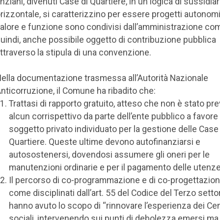
nziani, divenuti Case di Quartiere, in un logica di sussidiar
rizzontale, si caratterizzino per essere progetti autonomi, 
alore e funzione sono condivisi dall’amministrazione com
uindi, anche possibile oggetto di contribuzione pubblica
ttraverso la stipula di una convenzione.
ella documentazione trasmessa all’Autorità Nazionale
nticorruzione, il Comune ha ribadito che:
Trattasi di rapporto gratuito, atteso che non è stato pre
alcun corrispettivo da parte dell’ente pubblico a favore
soggetto privato individuato per la gestione delle Case 
Quartiere. Queste ultime devono autofinanziarsi e
autosostenersi, dovendosi assumere gli oneri per le
manutenzioni ordinarie e per il pagamento delle utenze
Il percorso di co-programmazione e di co-progettazion
come disciplinati dall’art. 55 del Codice del Terzo setto
hanno avuto lo scopo di “rinnovare l’esperienza dei Cen
sociali, intervenendo sui punti di debolezza emersi ma