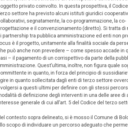
oggetto privato coinvolto. In questa prospettiva, il Codice
erzo settore ha previsto alcuni istituti giuridici cooperativ
ollaborativi, segnatamente, la co-programmazione, la co-
rogettazione e il convenzionamento (diretto). Si tratta di
i partnership tra pubblica amministrazione ed enti non prof
ocus è il progetto, unitamente alla finalità sociale da pers
he può anche non prevedere – come spesso accade in q
asi – il pagamento di un corrispettivo da parte della pubb
mministrazione. Quest’ultima, inoltre, non figura quale s
ommittente in quanto, in forza del principio di sussidiarie
gire in quanto sollecitata dagli enti di terzo settore ovve
ivolgersi a questi ultimi per definire con gli stessi percors
odalità di definizione degli interventi in una delle aree di a
nteresse generale di cui all’art. 5 del Codice del terzo sett
el contesto sopra delineato, si è mosso il Comune di Bol
llo scopo di individuare un percorso adeguato che perm