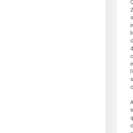
Q
2
s
i
l
c
d
c
i
l
s
c
A
t
q
c