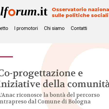
Osservatorio naziona
sulle politiche sociali
getto
I promotori
Chi siamo
Contatti
Co-progettazione e
iniziative della comunit
L’Anac riconosce la bontà del percorso
intrapreso dal Comune di Bologna