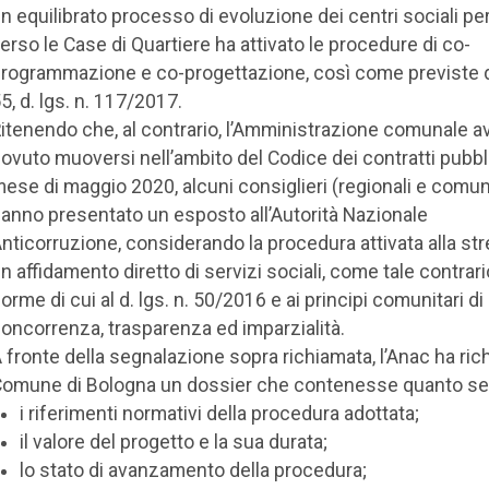
n equilibrato processo di evoluzione dei centri sociali pe
erso le Case di Quartiere ha attivato le procedure di co-
rogrammazione e co-progettazione, così come previste da
5, d. lgs. n. 117/2017.
itenendo che, al contrario, l’Amministrazione comunale 
ovuto muoversi nell’ambito del Codice dei contratti pubbli
ese di maggio 2020, alcuni consiglieri (regionali e comun
anno presentato un esposto all’Autorità Nazionale
nticorruzione, considerando la procedura attivata alla str
n affidamento diretto di servizi sociali, come tale contrari
orme di cui al d. lgs. n. 50/2016 e ai principi comunitari di 
oncorrenza, trasparenza ed imparzialità.
 fronte della segnalazione sopra richiamata, l’Anac ha rich
omune di Bologna un dossier che contenesse quanto se
i riferimenti normativi della procedura adottata;
il valore del progetto e la sua durata;
lo stato di avanzamento della procedura;