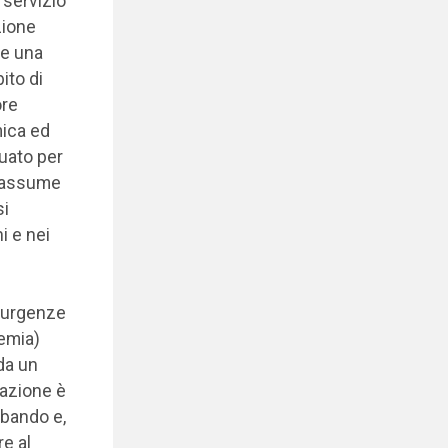
 servizio
zione
re una
ito di
ore
mica ed
uato per
si assume
si
ni e nei
e urgenze
demia)
da un
trazione è
 bando e,
re al