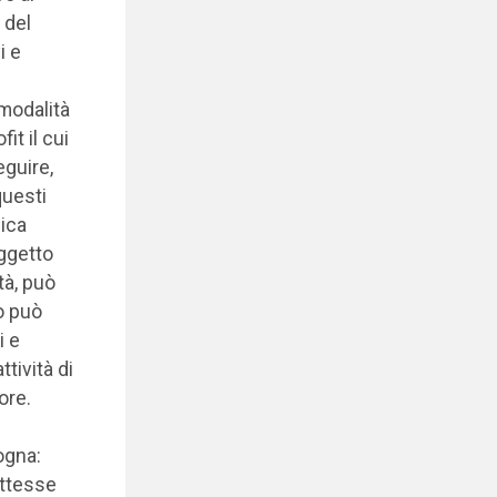
 del
i e
 modalità
it il cui
eguire,
uesti
lica
oggetto
tà, può
ro può
i e
ttività di
ore.
ogna:
ettesse