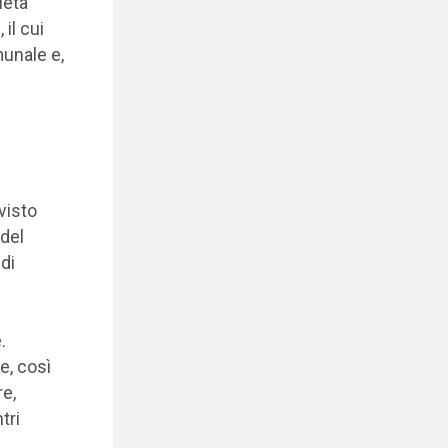
ietà
il cui
unale e,
visto
 del
di
.
e, così
re,
tri