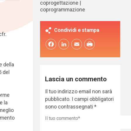
coprogettazione
coprogrammazione
Condividi e stampa
fr.
Facebook
LinkedIn
Email
e della
5 del
Lascia un commento
Il tuo indirizzo email non sarà
norme
pubblicato.
I campi obbligatori
e la
sono contrassegnati
*
meglio
ramento