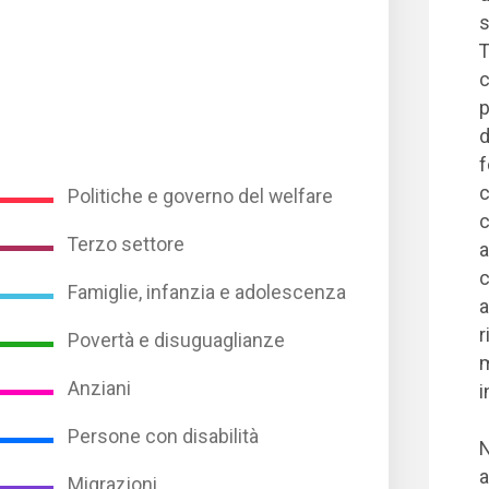
s
T
c
p
d
f
c
Politiche e governo del welfare
c
Terzo settore
a
c
Famiglie, infanzia e adolescenza
a
r
Povertà e disuguaglianze
m
Anziani
i
Persone con disabilità
N
a
Migrazioni