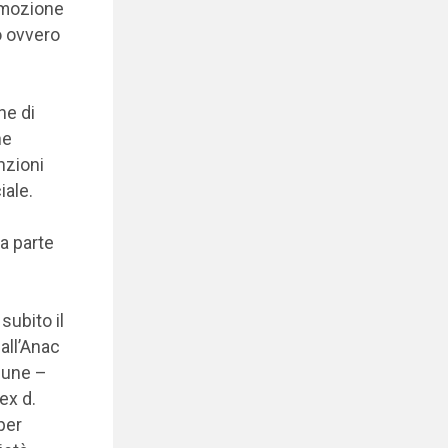
romozione
o ovvero
ne di
ne
nzioni
iale.
a parte
ubito il
dall’Anac
omune –
ex d.
 per