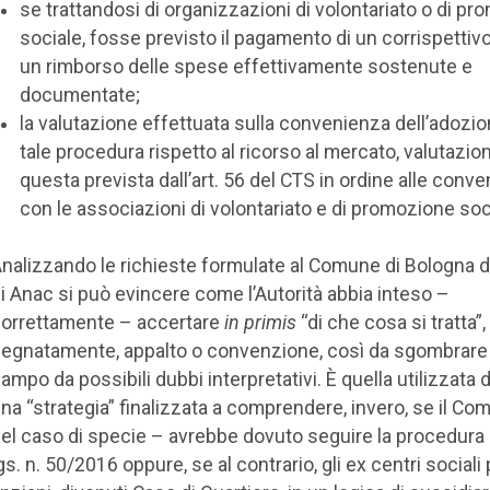
se trattandosi di organizzazioni di volontariato o di p
sociale, fosse previsto il pagamento di un corrispettiv
un rimborso delle spese effettivamente sostenute e
documentate;
la valutazione effettuata sulla convenienza dell’adozio
tale procedura rispetto al ricorso al mercato, valutazio
questa prevista dall’art. 56 del CTS in ordine alle conve
con le associazioni di volontariato e di promozione soc
nalizzando le richieste formulate al Comune di Bologna d
i Anac si può evincere come l’Autorità abbia inteso –
orrettamente – accertare
in primis
“di che cosa si tratta”,
egnatamente, appalto o convenzione, così da sgombrare s
ampo da possibili dubbi interpretativi. È quella utilizzata 
na “strategia” finalizzata a comprendere, invero, se il C
el caso di specie – avrebbe dovuto seguire la procedura 
gs. n. 50/2016 oppure, se al contrario, gli ex centri sociali