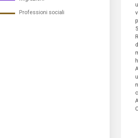
u
Professioni sociali
v
p
5
R
d
m
h
A
u
n
c
A
C