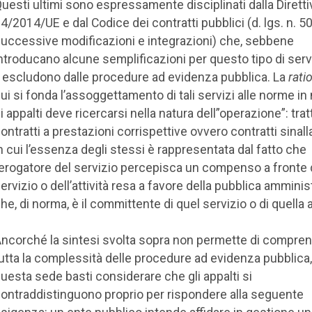
uesti ultimi sono espressamente disciplinati dalla Diretti
4/2014/UE e dal Codice dei contratti pubblici (d. lgs. n. 
uccessive modificazioni e integrazioni) che, sebbene
ntroducano alcune semplificazioni per questo tipo di serv
i escludono dalle procedure ad evidenza pubblica. La
ratio
ui si fonda l’assoggettamento di tali servizi alle norme in
i appalti deve ricercarsi nella natura dell”operazione”: trat
ontratti a prestazioni corrispettive ovvero contratti sinal
n cui l’essenza degli stessi è rappresentata dal fatto che
’erogatore del servizio percepisca un compenso a fronte 
ervizio o dell’attività resa a favore della pubblica ammini
he, di norma, è il committente di quel servizio o di quella at
ncorché la sintesi svolta sopra non permette di compre
utta la complessità delle procedure ad evidenza pubblica,
uesta sede basti considerare che gli appalti si
ontraddistinguono proprio per rispondere alla seguente