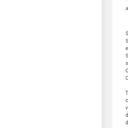
A
S
S
S
s
C
C
T
c
v
d
d