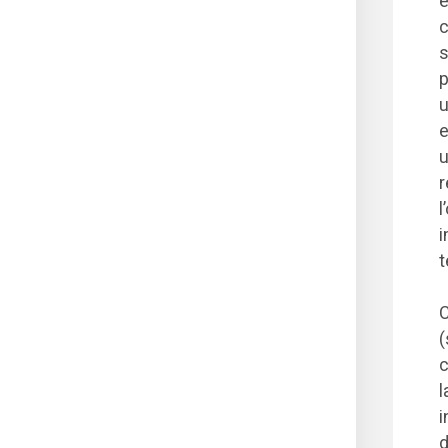
e
c
s
p
u
e
u
r
l
i
t
C
(
c
l
i
d