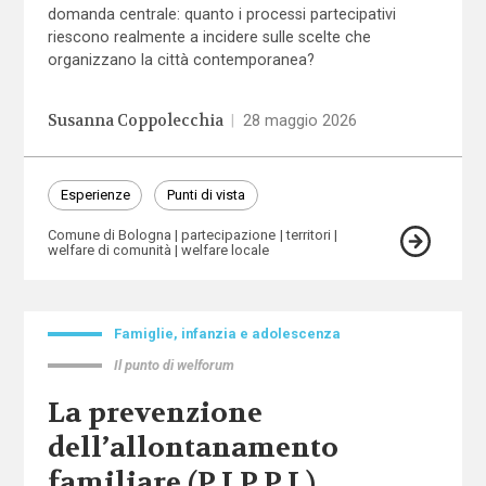
domanda centrale: quanto i processi partecipativi
riescono realmente a incidere sulle scelte che
organizzano la città contemporanea?
Susanna Coppolecchia
|
28 maggio 2026
Esperienze
Punti di vista
Comune di Bologna
partecipazione
territori
welfare di comunità
welfare locale
Famiglie, infanzia e adolescenza
Il punto di welforum
La prevenzione
dell’allontanamento
familiare (P.I.P.P.I.)