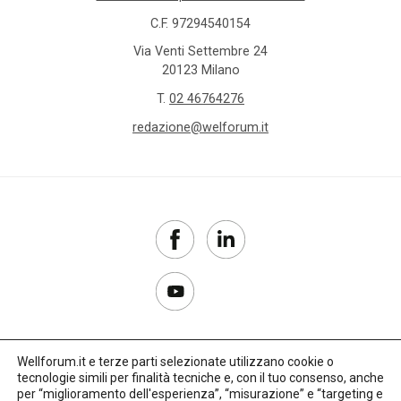
C.F. 97294540154
Via Venti Settembre 24
20123 Milano
T.
02 46764276
redazione@welforum.it
Wellforum.it e terze parti selezionate utilizzano cookie o
tecnologie simili per finalità tecniche e, con il tuo consenso, anche
Copyright 2017–2026
per “miglioramento dell'esperienza”, “misurazione” e “targeting e