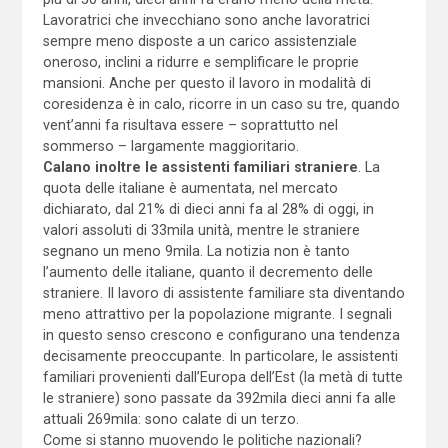
Lavoratrici che invecchiano sono anche lavoratrici
sempre meno disposte a un carico assistenziale
oneroso, inclini a ridurre e semplificare le proprie
mansioni. Anche per questo il lavoro in modalità di
coresidenza è in calo, ricorre in un caso su tre, quando
vent’anni fa risultava essere – soprattutto nel
sommerso – largamente maggioritario.
Calano inoltre le assistenti familiari straniere
. La
quota delle italiane è aumentata, nel mercato
dichiarato, dal 21% di dieci anni fa al 28% di oggi, in
valori assoluti di 33mila unità, mentre le straniere
segnano un meno 9mila. La notizia non è tanto
l’aumento delle italiane, quanto il decremento delle
straniere. Il lavoro di assistente familiare sta diventando
meno attrattivo per la popolazione migrante. I segnali
in questo senso crescono e configurano una tendenza
decisamente preoccupante. In particolare, le assistenti
familiari provenienti dall’Europa dell’Est (la metà di tutte
le straniere) sono passate da 392mila dieci anni fa alle
attuali 269mila: sono calate di un terzo.
Come si stanno muovendo le politiche nazionali?