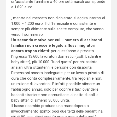
un’assistente familiare a 40 ore settimanali corrisponde
a 1.820 euro
1
, mentre nel mercato non dichiarato si aggira intorno ai
1.000 – 1.200 euro. Il differenziale è consistente e
sempre più dirimente sulle scelte compiute, che vanno
verso il sommerso.
Un secondo motivo per cui il numero di assistenti
familiari non cresce è legato a
flussi migratori
ancora troppo ridotti
: per quest’anno è previsto
l’ingresso 13.600 lavoratori domestici (colf, badanti e
baby sitter), più 10.000 “fuori quota” per chi assiste
anziani ultra ottantenni e persone con disabilità.
Dimensioni ancora inadeguate, per un lavoro privato di
cura che conta complessivamente, tra regolari e non,
un milione di lavoratrici. È infatti possibile stimare un
fabbisogno annuo, solo per coprire il
turn over
delle
badanti straniere non comunitarie, al netto di colf e
baby sitter, di almeno 30.000 unità.
Il basso ricambio produce una manodopera a
invecchiamento spinto: oggi due terzi delle badanti ha
più di 50 anni, dieci anni fa erano meno della metà.