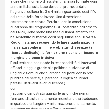
a dire che il numero di assistenti familiari formate ogni
anno in Italia, sulla base dei corsi promossi dalle
Regioni, si colloca tra 3 e 4 mila, riguardando così l’1%
del totale della forza lavoro. Una dimensione
estremamente ridotta. Peraltro, con la conclusione
quest’anno del programma GOL, sostenuto nell’ambito
del PNRR, viene meno una linea di finanziamento che
ha sostenuto numerosi corsi negli ultimi anni.
Diverse
Regioni stanno recependo le linee guida nazionali,
ma senza soglie minime e obiettivi di servizio (e
risorse dedicate), la formazione rischia di rimanere
marginale e poco incisiva.
È sul territorio che ricade la responsabilità di interventi
efficaci, e oggi è grazie alle politiche e iniziative di
Regioni e Comuni che si creano dei ponti con la rete
pubblica dei servizi, superando la logica dei binari
paralleli. In diversi lavori di ricerca (
qui
) abbiamo dimostrato quanto le azioni che non si
fermano all’aiuto meramente monetario e si traducono
in qualcosa di tangibile – informazione, orientamento,
matching
tra domanda e offerta, supporti