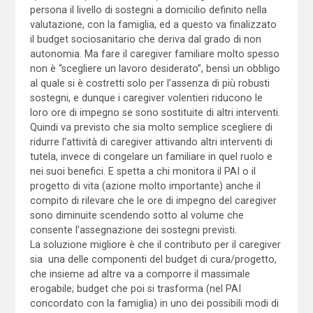
persona il livello di sostegni a domicilio definito nella
valutazione, con la famiglia, ed a questo va finalizzato
il budget sociosanitario che deriva dal grado di non
autonomia. Ma fare il caregiver familiare molto spesso
non è “scegliere un lavoro desiderato”, bensì un obbligo
al quale si è costretti solo per l’assenza di più robusti
sostegni, e dunque i caregiver volentieri riducono le
loro ore di impegno se sono sostituite di altri interventi.
Quindi va previsto che sia molto semplice scegliere di
ridurre l’attività di caregiver attivando altri interventi di
tutela, invece di congelare un familiare in quel ruolo e
nei suoi benefici. E spetta a chi monitora il PAI o il
progetto di vita (azione molto importante) anche il
compito di rilevare che le ore di impegno del caregiver
sono diminuite scendendo sotto al volume che
consente l’assegnazione dei sostegni previsti.
La soluzione migliore è che il contributo per il caregiver
sia una delle componenti del budget di cura/progetto,
che insieme ad altre va a comporre il massimale
erogabile; budget che poi si trasforma (nel PAI
concordato con la famiglia) in uno dei possibili modi di