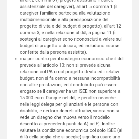
assistenziale del caregiver), all’art. 5 comma 1 (il
caregiver familiare partecipa alla valutazione
multidimensionale e alla predisposizione del
progetto di vita e del budget di progetto), all’art 12
comma 3, e nella relazione al ddl, a pagina 11 (i
sostegni al caregiver sono riconosciuti a valere sul
budget di progetto o di cura, ed includono risorse
conferite dalla persona assistita).
ma per contro per il sostegno economico che il ddl
prevede all’articolo 13: non si prevede alcuna
relazione col PA o col progetto di vita ed i relativi
budget, non si fa cenno a nessuna incompatibilità
con altre prestazioni, ed il contributo può essere
erogato se il caregiver ha un ISEE non superiore a
15.000 euro. Dunque nel ddl, e peraltro neanche
nelle leggi delega per gli anziani e le persone con
disabilità, e nei loro decreti attuativi, sinora non si
vede un disegno che muova verso il modello
descritto ai precedenti punti da A) ad F). Inoltre
valutare la condizione economica col solo ISEE (al
di là della soglia che si sceglie) significa usare uno