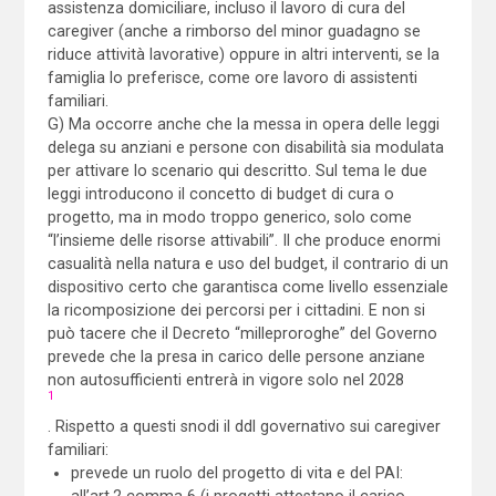
assistenza domiciliare, incluso il lavoro di cura del
caregiver (anche a rimborso del minor guadagno se
riduce attività lavorative) oppure in altri interventi, se la
famiglia lo preferisce, come ore lavoro di assistenti
familiari.
G) Ma occorre anche che la messa in opera delle leggi
delega su anziani e persone con disabilità sia modulata
per attivare lo scenario qui descritto. Sul tema le due
leggi introducono il concetto di budget di cura o
progetto, ma in modo troppo generico, solo come
“l’insieme delle risorse attivabili”. Il che produce enormi
casualità nella natura e uso del budget, il contrario di un
dispositivo certo che garantisca come livello essenziale
la ricomposizione dei percorsi per i cittadini. E non si
può tacere che il Decreto “milleproroghe” del Governo
prevede che la presa in carico delle persone anziane
non autosufficienti entrerà in vigore solo nel 2028
1
. Rispetto a questi snodi il ddl governativo sui caregiver
familiari:
prevede un ruolo del progetto di vita e del PAI:
all’art.2 comma 6 (i progetti attestano il carico