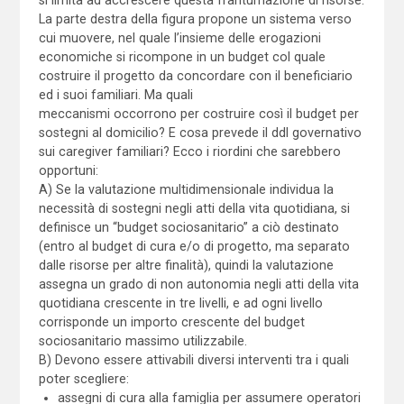
La parte destra della figura propone un sistema verso
cui muovere, nel quale l’insieme delle erogazioni
economiche si ricompone in un budget col quale
costruire il progetto da concordare con il beneficiario
ed i suoi familiari. Ma quali
meccanismi occorrono per costruire così il budget per
sostegni al domicilio? E cosa prevede il ddl governativo
sui caregiver familiari? Ecco i riordini che sarebbero
opportuni:
A) Se la valutazione multidimensionale individua la
necessità di sostegni negli atti della vita quotidiana, si
definisce un “budget sociosanitario” a ciò destinato
(entro al budget di cura e/o di progetto, ma separato
dalle risorse per altre finalità), quindi la valutazione
assegna un grado di non autonomia negli atti della vita
quotidiana crescente in tre livelli, e ad ogni livello
corrisponde un importo crescente del budget
sociosanitario massimo utilizzabile.
B) Devono essere attivabili diversi interventi tra i quali
poter scegliere:
assegni di cura alla famiglia per assumere operatori