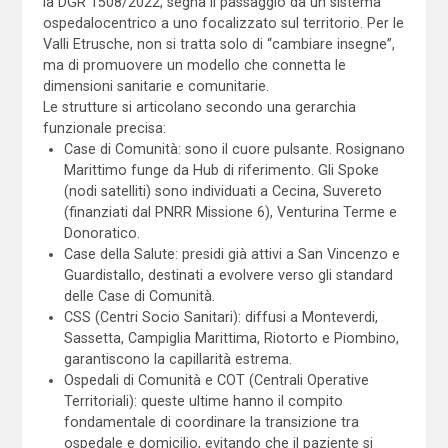
la DGR 1508/2022, segna il passaggio da un sistema
ospedalocentrico a uno focalizzato sul territorio. Per le
Valli Etrusche, non si tratta solo di “cambiare insegne”,
ma di promuovere un modello che connetta le
dimensioni sanitarie e comunitarie.
Le strutture si articolano secondo una gerarchia
funzionale precisa:
Case di Comunità: sono il cuore pulsante. Rosignano
Marittimo funge da Hub di riferimento. Gli Spoke
(nodi satelliti) sono individuati a Cecina, Suvereto
(finanziati dal PNRR Missione 6), Venturina Terme e
Donoratico.
Case della Salute: presidi già attivi a San Vincenzo e
Guardistallo, destinati a evolvere verso gli standard
delle Case di Comunità.
CSS (Centri Socio Sanitari): diffusi a Monteverdi,
Sassetta, Campiglia Marittima, Riotorto e Piombino,
garantiscono la capillarità estrema.
Ospedali di Comunità e COT (Centrali Operative
Territoriali): queste ultime hanno il compito
fondamentale di coordinare la transizione tra
ospedale e domicilio, evitando che il paziente si