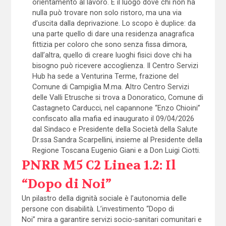
orientamento al lavoro. È il luogo dove chi non ha
nulla può trovare non solo ristoro, ma una via
d’uscita dalla deprivazione. Lo scopo è duplice: da
una parte quello di dare una residenza anagrafica
fittizia per coloro che sono senza fissa dimora,
dall’altra, quello di creare luoghi fisici dove chi ha
bisogno può ricevere accoglienza. Il Centro Servizi
Hub ha sede a Venturina Terme, frazione del
Comune di Campiglia M.ma. Altro Centro Servizi
delle Valli Etrusche si trova a Donoratico, Comune di
Castagneto Carducci, nel capannone “Enzo Chioini”
confiscato alla mafia ed inaugurato il 09/04/2026
dal Sindaco e Presidente della Società della Salute
Dr.ssa Sandra Scarpellini, insieme al Presidente della
Regione Toscana Eugenio Giani e a Don Luigi Ciotti.
PNRR M5 C2 Linea 1.2: Il
“Dopo di Noi”
Un pilastro della dignità sociale è l’autonomia delle
persone con disabilità. L’investimento “Dopo di
Noi” mira a garantire servizi socio-sanitari comunitari e