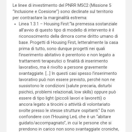
Le linee di investimento del PNRR M5C2 (Missione 5
“Inclusione e Coesione”) sono declinate sul territorio
per contrastare la marginalità estrema:
Linea 1.3.1 – Housing First:“la premessa sostanziale
all’avvio di questo tipo di modello di intervento è il
riconoscimento della dimora come diritto umano di
base. Progetti di Housing First, letteralmente la casa
prima di tutto, sono dunque progetti nei quali
l’inserimento abitativo è perentorio e non legato a
trattamenti terapeutici o finalità di inserimento
lavorativo, ma è rivolto a persone gravemente
svantaggiate. […] In questi casi spesso l’inserimento
lavorativo può non essere previsto, perché non ne
sussistono le condizioni (salute precaria, disturbi
psichici, problemi relazionali, low skills) oppure può
essere di tipo light (piccoli lavori e lavoretti) o
ancora legato a tirocini o attività di volontariato
svolte presso le stesse strutture ospitanti.” Da non
confondere con l’Housing Led, che è un “abitare
guidato/accompagnato”, in cui le persone che si
prendono in carico non sono svantaggiate croniche,