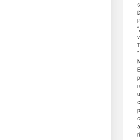
s
D
P
”
v
T
”
N
E
p
r
u
c
p
c
a
r