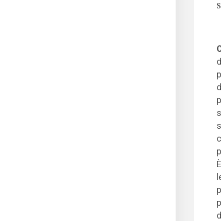
S
C
d
p
d
p
s
s
c
p
È
l
p
p
d