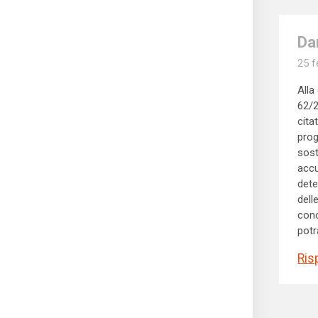
Da
25 f
Alla
62/2
cita
prog
sost
accu
dete
dell
conc
potr
Ris