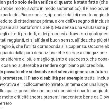
on parlo solo della verifica
di quanto è stato fatto
(che 
arebbe molto, svolto in modo sistematico). Il Piano pover
a parte del Piano sociale, riprende i dati di monitoraggio d
eddito di cittadinanza prima, e ora dell’Assegno di inclus
grazie alla piattaforma GePI). Ma senza una valutazione 
egli effetti prodotti, e dei processi attraverso i quali que
tati raggiunti, ci si affida al buon senso, all’idea che più si 
eglio è, che l’utilità corrisponda alla capienza. Occorre al
guardo dalla pura descrizione che si erge a spiegazione.
onsiderare di più e meglio quanto è successo, che cosa 
 cosa no, aiuterebbe a rendere ogni piano più credibile.
n passato che si dissolve nel silenzio genera un futuro
i promesse. Il Piano disabilità per esempio
tratta l’inclu
avorativa e il collocamento mirato, un tema con una lunga 
lle spalle: possibile che non si consideri quanto raggiunto
e molte criticità ancora presenti, raccontate bene da Giov
errero