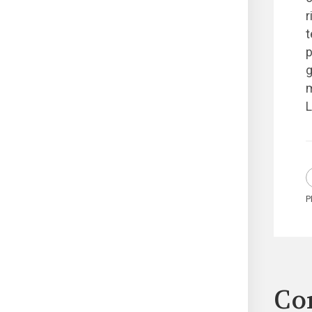
r
t
p
g
m
L
P
Co