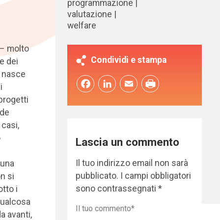
programmazione
valutazione
welfare
– molto
Condividi e stampa
e dei
i nasce
Facebook
LinkedIn
Email
i
progetti
nde
casi,
o
Lascia un commento
Il tuo indirizzo email non sarà
 una
pubblicato.
I campi obbligatori
n si
sono contrassegnati
*
tto i
qualcosa
a avanti,