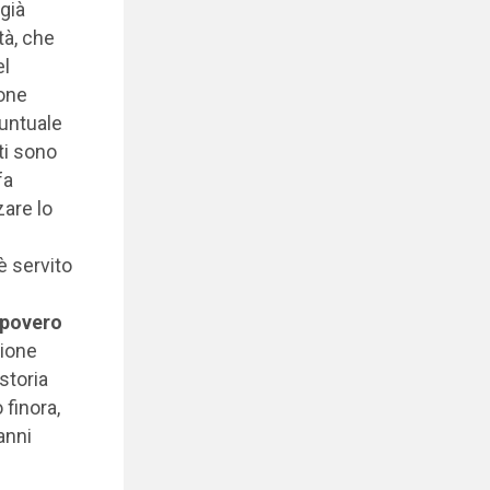
già
tà, che
el
ione
puntuale
sti sono
fa
zare lo
è servito
 povero
sione
storia
 finora,
anni