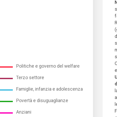
N
s
f
R
(
d
s
m
s
C
Politiche e governo del welfare
e
U
Terzo settore
d
Famiglie, infanzia e adolescenza
l
a
Povertà e disuguaglianze
l
F
Anziani