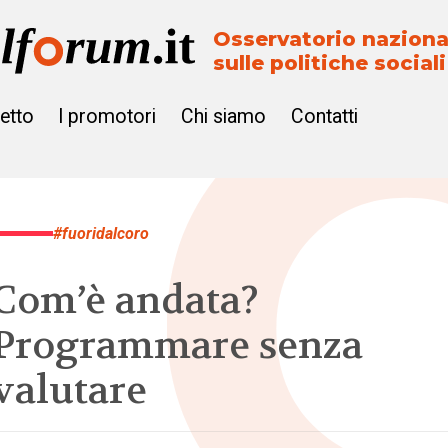
Osservatorio naziona
sulle politiche sociali
getto
I promotori
Chi siamo
Contatti
#fuoridalcoro
Com’è andata?
Programmare senza
valutare