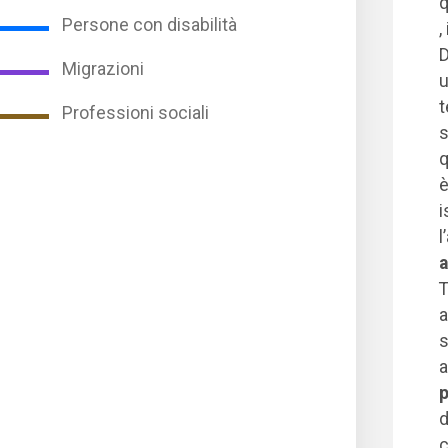
q
Persone con disabilità
,
D
Migrazioni
u
t
Professioni sociali
s
q
è
i
l
a
T
a
s
a
p
d
c