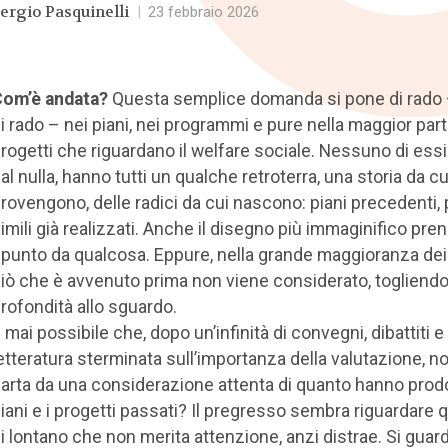
ergio Pasquinelli
|
23 febbraio 2026
om’è andata?
Questa semplice domanda si pone di rado 
i rado – nei piani, nei programmi e pure nella maggior part
rogetti che riguardano il welfare sociale. Nessuno di ess
al nulla, hanno tutti un qualche retroterra, una storia da cu
rovengono, delle radici da cui nascono: piani precedenti, 
imili già realizzati. Anche il disegno più immaginifico pre
punto da qualcosa. Eppure, nella grande maggioranza dei 
iò che è avvenuto prima non viene considerato, togliend
rofondità allo sguardo.
 mai possibile che, dopo un’infinità di convegni, dibattiti e
etteratura sterminata sull’importanza della valutazione, no
arta da una considerazione attenta di quanto hanno prodo
iani e i progetti passati? Il pregresso sembra riguardare 
i lontano che non merita attenzione, anzi distrae. Si guard