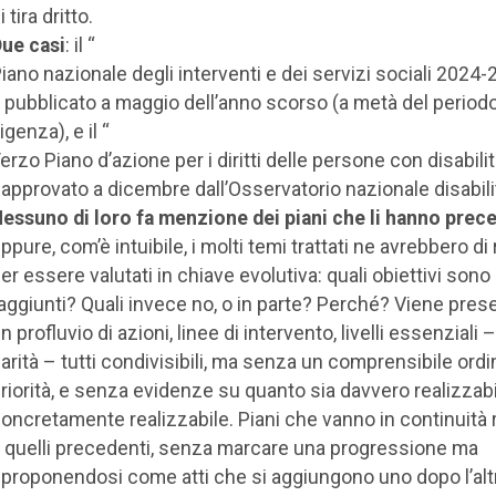
i tira dritto.
ue casi
: il “
iano nazionale degli interventi e dei servizi sociali 2024
, pubblicato a maggio dell’anno scorso (a metà del periodo
igenza), e il “
erzo Piano d’azione per i diritti delle persone con disabili
 approvato a dicembre dall’Osservatorio nazionale disabili
essuno di loro fa menzione dei piani che li hanno prec
ppure, com’è intuibile, i molti temi trattati ne avrebbero di 
er essere valutati in chiave evolutiva: quali obiettivi sono 
aggiunti? Quali invece no, o in parte? Perché? Viene pres
n profluvio di azioni, linee di intervento, livelli essenziali 
arità – tutti condivisibili, ma senza un comprensibile ordi
riorità, e senza evidenze su quanto sia davvero realizzabi
oncretamente realizzabile. Piani che vanno in continuità 
 quelli precedenti, senza marcare una progressione ma
iproponendosi come atti che si aggiungono uno dopo l’alt