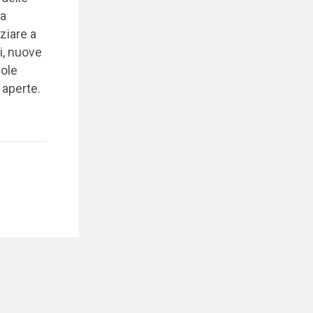
ra
iziare a
i, nuove
uole
 aperte.