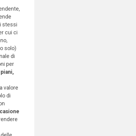
pendente,
pende
i stessi
r cui ci
ino,
no solo)
nale di
oni per
 piani,
a valore
lo di
non
ccasione
prendere
 delle