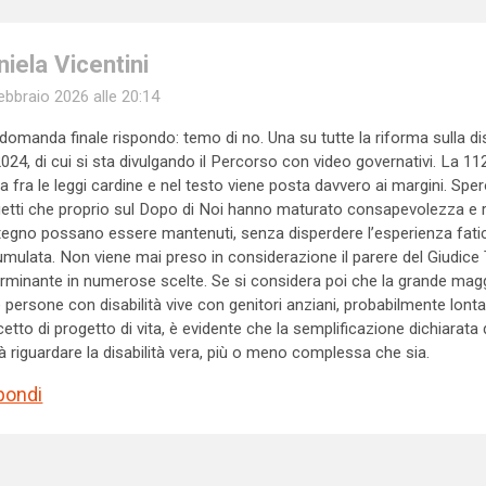
niela Vicentini
ebbraio 2026 alle 20:14
 domanda finale rispondo: temo di no. Una su tutte la riforma sulla disa
024, di cui si sta divulgando il Percorso con video governativi. La 1
ta fra le leggi cardine e nel testo viene posta davvero ai margini. Sper
etti che proprio sul Dopo di Noi hanno maturato consapevolezza e 
egno possano essere mantenuti, senza disperdere l’esperienza fa
mulata. Non viene mai preso in considerazione il parere del Giudice 
rminante in numerose scelte. Se si considera poi che la grande mag
e persone con disabilità vive con genitori anziani, probabilmente lonta
etto di progetto di vita, è evidente che la semplificazione dichiarata 
à riguardare la disabilità vera, più o meno complessa che sia.
pondi