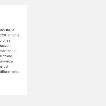
bilità, la
12/2016 non è
o che i
ricevuto
ticosamente
Tutelare,
gioranza
ni dal
difficilmente