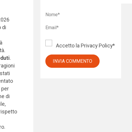
-2026
 di
tà
Accetto la
Privacy Policy
*
tà.
eduti
.
ragioni
stati
entato
– per
ne di
le,
rispetto
ro.