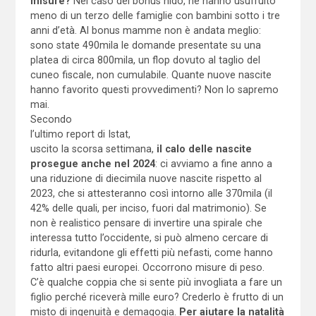
misure?
Nel caso del bonus nido, ne hanno usufruito
meno di un terzo delle famiglie con bambini sotto i tre
anni d’età. Al bonus mamme non è andata meglio:
sono state 490mila le domande presentate su una
platea di circa 800mila, un flop dovuto al taglio del
cuneo fiscale, non cumulabile. Quante nuove nascite
hanno favorito questi provvedimenti? Non lo sapremo
mai.
Secondo
l’ultimo report di Istat,
uscito la scorsa settimana,
il calo delle nascite
prosegue anche nel 2024
: ci avviamo a fine anno a
una riduzione di diecimila nuove nascite rispetto al
2023, che si attesteranno così intorno alle 370mila (il
42% delle quali, per inciso, fuori dal matrimonio). Se
non è realistico pensare di invertire una spirale che
interessa tutto l’occidente, si può almeno cercare di
ridurla, evitandone gli effetti più nefasti, come hanno
fatto altri paesi europei. Occorrono misure di peso.
C’è qualche coppia che si sente più invogliata a fare un
figlio perché riceverà mille euro? Crederlo è frutto di un
misto di ingenuità e demagogia.
Per aiutare la natalità