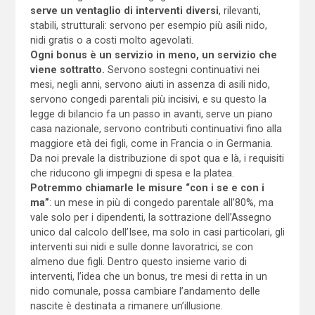
serve un ventaglio di interventi diversi
, rilevanti,
stabili, strutturali: servono per esempio più asili nido,
nidi gratis o a costi molto agevolati.
Ogni bonus è un servizio in meno, un servizio che
viene sottratto.
Servono sostegni continuativi nei
mesi, negli anni, servono aiuti in assenza di asili nido,
servono congedi parentali più incisivi, e su questo la
legge di bilancio fa un passo in avanti, serve un piano
casa nazionale, servono contributi continuativi fino alla
maggiore età dei figli, come in Francia o in Germania.
Da noi prevale la distribuzione di spot qua e là, i requisiti
che riducono gli impegni di spesa e la platea.
Potremmo chiamarle le misure “con i se e con i
ma”
: un mese in più di congedo parentale all’80%, ma
vale solo per i dipendenti, la sottrazione dell’Assegno
unico dal calcolo dell’Isee, ma solo in casi particolari, gli
interventi sui nidi e sulle donne lavoratrici, se con
almeno due figli. Dentro questo insieme vario di
interventi, l’idea che un bonus, tre mesi di retta in un
nido comunale, possa cambiare l’andamento delle
nascite è destinata a rimanere un’illusione.