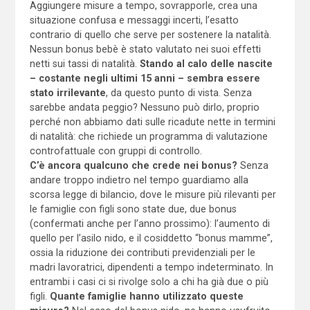
Aggiungere misure a tempo, sovrapporle, crea una
situazione confusa e messaggi incerti, l’esatto
contrario di quello che serve per sostenere la natalità.
Nessun bonus bebè è stato valutato nei suoi effetti
netti sui tassi di natalità.
Stando al calo delle nascite
– costante negli ultimi 15 anni – sembra essere
stato irrilevante
, da questo punto di vista. Senza
sarebbe andata peggio? Nessuno può dirlo, proprio
perché non abbiamo dati sulle ricadute nette in termini
di natalità: che richiede un programma di valutazione
controfattuale con gruppi di controllo.
C’è ancora qualcuno che crede nei bonus?
Senza
andare troppo indietro nel tempo guardiamo alla
scorsa legge di bilancio, dove le misure più rilevanti per
le famiglie con figli sono state due, due bonus
(confermati anche per l’anno prossimo): l’aumento di
quello per l’asilo nido, e il cosiddetto “bonus mamme”,
ossia la riduzione dei contributi previdenziali per le
madri lavoratrici, dipendenti a tempo indeterminato. In
entrambi i casi ci si rivolge solo a chi ha già due o più
figli.
Quante famiglie hanno utilizzato queste