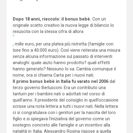
Dopo 18 anni, rieccolo: il bonus bebè.
Con un
originale scatto creativo la nuova legge di bilancio lo
resuscita con la stessa cifra di allora
1
, mille euro, per una platea più ristretta (famiglie con
Isee fino a 40.000 euro). Così viene reiterata una misura
senza alcuna informazione sul passato di interventi
analoghi: quale aiuto hanno prodotto? quali effetti
hanno generato? Nessuno lo sa. Cambia comunque il
nome, ora si chiama Carta per i nuovi nati.
Il primo bonus bebè in Italia fu varato nel 2006
dal
terzo governo Berlusconi. Era un contributo una
tantum per i bambini nati o adottati nel corso di
quell’anno. Il presidente del consiglio in quell’occasione
scrisse una nota lettera a tutti i nuovi nati. Nella lettera
ci si congratulava con i genitori per la nascita del loro
figlio e si spiegava l’iniziativa del governo come un
sostegno concreto alle famiglie e un incentivo alla
natalità in Italia. Alessandro Rosina rispose a quella