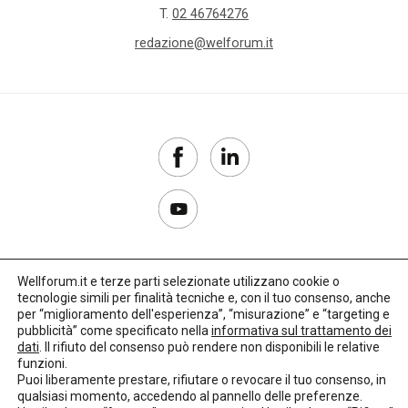
T.
02 46764276
redazione@welforum.it
Wellforum.it e terze parti selezionate utilizzano cookie o
tecnologie simili per finalità tecniche e, con il tuo consenso, anche
Copyright 2017–2026
per “miglioramento dell'esperienza”, “misurazione” e “targeting e
pubblicità” come specificato nella
informativa sul trattamento dei
Privacy Policy
dati
. Il rifiuto del consenso può rendere non disponibili le relative
funzioni.
Impostazioni cookie
Puoi liberamente prestare, rifiutare o revocare il tuo consenso, in
qualsiasi momento, accedendo al pannello delle preferenze.
🌳
Credits:
LO Studio