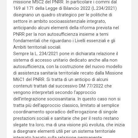
missione M5C2 del PNRR. In particolare i commi dal
169 al 171 della Legge di Bilancio 2022 (L.234/2021)
disegnano un quadro strategico per le politiche di
settore in ambito socioassistenziale integrato,
anticipando alcuni elementi della riforma prevista nel
PNRR per la non autosufficienza insieme a temi
fondamentali che riguardano i Livelli essenziali e gli
Ambiti territoriali sociali.
Sempre la L. 234/2021 pone in dichiarata relazione il
sistema di accesso unitario dedicato anche alla non
autosufficienza, con la costruzione del nuovo modello
di assistenza sanitaria territoriale recato dalla Missione
M6C1 del PNRR. Si tratta di un anticipo di alcuni
contenuti trattati dal successivo DM 77/2022 che
vengono interpretati secondo l’approccio
dell’integrazione sociosanitaria. In questo caso non si
tratta più dell’approccio classico, limitato al semplice
coordinamento sporadico dell’erogazione di singole
prestazioni sociali e sanitarie che per il resto restano
slegate tra loro; ma di una visione più evoluta, che inizia
a disegnare elementi utili per un sistema territoriale
integrato basato sulla relazione permanente,