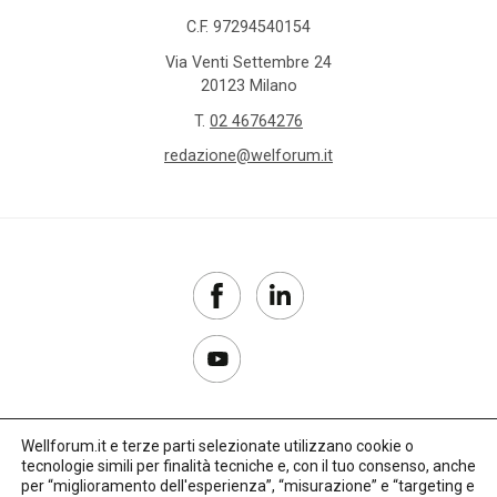
C.F. 97294540154
Via Venti Settembre 24
20123 Milano
T.
02 46764276
redazione@welforum.it
Wellforum.it e terze parti selezionate utilizzano cookie o
tecnologie simili per finalità tecniche e, con il tuo consenso, anche
Copyright 2017–2026
per “miglioramento dell'esperienza”, “misurazione” e “targeting e