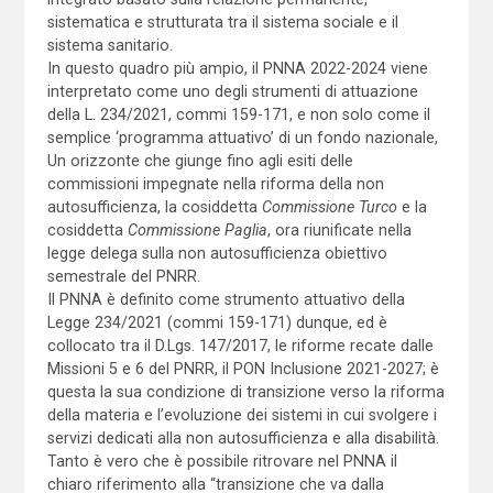
sistematica e strutturata tra il sistema sociale e il
sistema sanitario.
In questo quadro più ampio, il PNNA 2022-2024 viene
interpretato come uno degli strumenti di attuazione
della L. 234/2021, commi 159-171, e non solo come il
semplice ‘programma attuativo’ di un fondo nazionale,
Un orizzonte che giunge fino agli esiti delle
commissioni impegnate nella riforma della non
autosufficienza, la cosiddetta
Commissione Turco
e la
cosiddetta
Commissione Paglia
, ora riunificate nella
legge delega sulla non autosufficienza obiettivo
semestrale del PNRR.
Il PNNA è definito come strumento attuativo della
Legge 234/2021 (commi 159-171) dunque, ed è
collocato tra il D.Lgs. 147/2017, le riforme recate dalle
Missioni 5 e 6 del PNRR, il PON Inclusione 2021-2027; è
questa la sua condizione di transizione verso la riforma
della materia e l’evoluzione dei sistemi in cui svolgere i
servizi dedicati alla non autosufficienza e alla disabilità.
Tanto è vero che è possibile ritrovare nel PNNA il
chiaro riferimento alla “transizione che va dalla