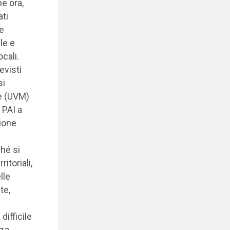
e ora,
ti
le
le e
cali.
evisti
si
le (UVM)
l PAI a
zione
ché si
itoriali,
lle
te,
difficile
za.