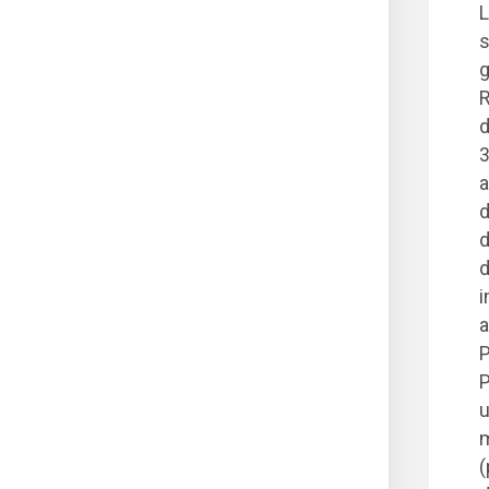
L
s
g
R
d
3
a
d
d
d
i
a
P
P
u
m
(