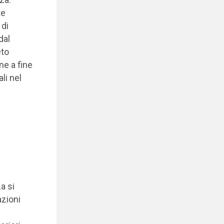
te
 di
dal
eto
ne a fine
li nel
a si
azioni