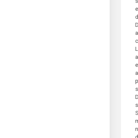
s
e
d
D
a
c
L
a
e
a
p
s
D
s
S
m
n
d