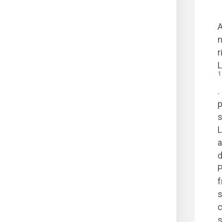
A
n
r
L
1
.
p
s
L
a
d
P
f
s
c
s