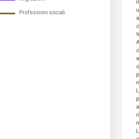
m
u
Professioni sociali
a
c
t
A
c
a
o
p
n
L
p
a
r
m
L
c