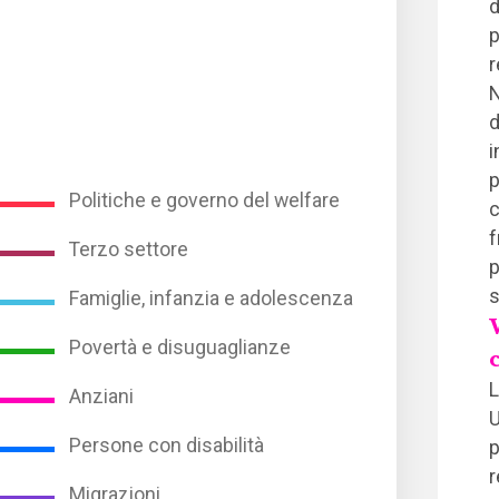
d
p
r
N
d
i
p
Politiche e governo del welfare
c
f
Terzo settore
p
s
Famiglie, infanzia e adolescenza
Povertà e disuguaglianze
L
Anziani
U
Persone con disabilità
p
r
Migrazioni