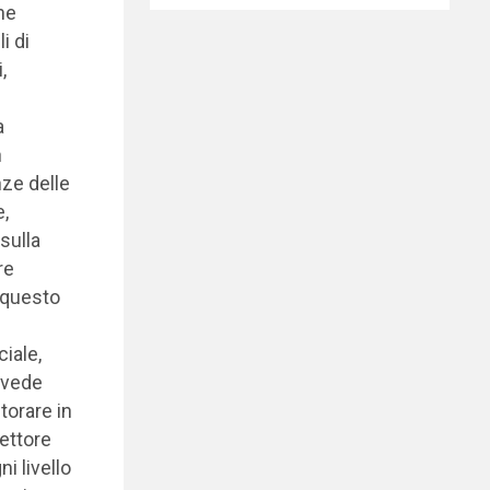
he
i di
,
a
n
nze delle
e,
sulla
re
i questo
ciale,
evede
torare in
settore
ni livello