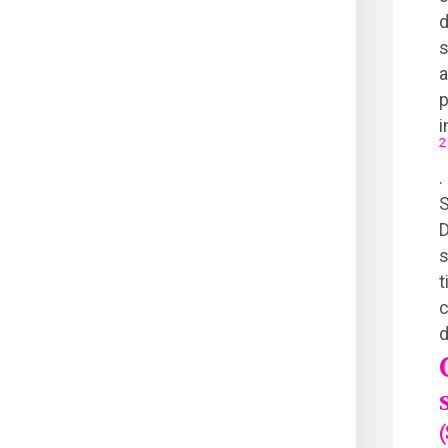
d
s
a
p
i
2
.
S
D
s
t
c
d