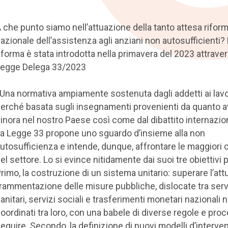
 che punto siamo nell’attuazione della tanto attesa rifor
azionale dell’assistenza agli anziani non autosufficienti?
iforma è stata introdotta nella primavera del 2023 attraver
egge Delega 33/2023
 Una normativa ampiamente sostenuta dagli addetti ai lavo
erché basata sugli insegnamenti provenienti da quanto 
inora nel nostro Paese così come dal dibattito internazio
a Legge 33 propone uno sguardo d’insieme alla non
utosufficienza e intende, dunque, affrontare le maggiori cr
el settore. Lo si evince nitidamente dai suoi tre obiettivi p
rimo, la costruzione di un sistema unitario: superare l’att
rammentazione delle misure pubbliche, dislocate tra serv
anitari, servizi sociali e trasferimenti monetari nazionali 
oordinati tra loro, con una babele di diverse regole e pro
eguire. Secondo, la definizione di nuovi modelli d’interve