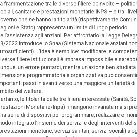
a frammentazione tra le diverse filiere coinvolte – politic
ociali, sanitarie e prestazioni monetarie INPS – e tra i livell
overno che ne hanno la titolarità (rispettivamente Comuni
egioni e Stato) rappresenta un limite di lungo periodo
ell’assistenza agli anziani. Per affrontarlo la Legge Deleg
3/2023 introduce lo Snaa (Sistema Nazionale anziani no
utosufficienti). L’idea è semplice: modificare le compete
iverse filiere istituzionali è impresa impossibile e sarebb
unque, un errore puntarci, mentre un’azione ben studiata 
imensione programmatoria e organizzativa può consenti
mportanti passi in avanti verso una maggiore unitarietà d
mbito del welfare.
ertanto, le titolarità delle tre filiere interessate (Sanità, So
restazioni Monetarie/Inps) rimangono invariate ma si pr
na serie di dispositivi per programmare, realizzare e moni
odo integrato l’insieme dei servizi e degli interventi del 
prestazioni monetarie, servizi sanitari, servizi sociali) a og