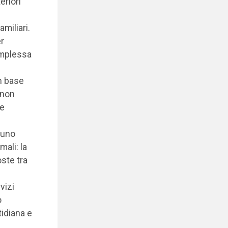
eriori
miliari.
er
omplessa
n base
 non
de
 uno
mali: la
oste tra
vizi
o
tidiana e