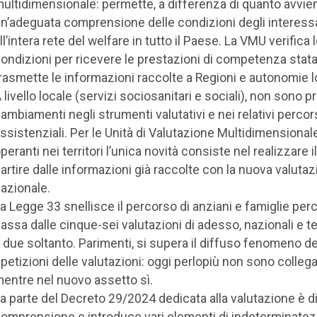
ultidimensionale: permette, a differenza di quanto avvien
n’adeguata comprensione delle condizioni degli interessa
ll’intera rete del welfare in tutto il Paese. La VMU verifica 
ondizioni per ricevere le prestazioni di competenza stata
rasmette le informazioni raccolte a Regioni e autonomie lo
 livello locale (servizi sociosanitari e sociali), non sono pr
ambiamenti negli strumenti valutativi e nei relativi percor
ssistenziali. Per le Unità di Valutazione Multidimensiona
peranti nei territori l’unica novità consiste nel realizzare i
artire dalle informazioni già raccolte con la nuova valuta
azionale.
a Legge 33 snellisce il percorso di anziani e famiglie per
assa dalle cinque-sei valutazioni di adesso, nazionali e terr
 due soltanto. Parimenti, si supera il diffuso fenomeno de
ipetizioni delle valutazioni: oggi perlopiù non sono collega
entre nel nuovo assetto sì.
a parte del Decreto 29/2024 dedicata alla valutazione è di 
omprensione e introduce vari elementi di indeterminatez