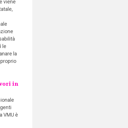
re viene
atale,
nale
azione
abilità
ì le
anare la
 proprio
vori in
ionale
igenti
 La VMU è