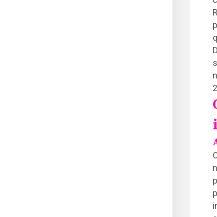
R
p
q
D
s
n
2
C
n
p
p
i