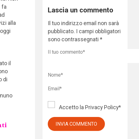
 fa
Lascia un commento
ad
izi alla
Il tuo indirizzo email non sarà
 oggi
pubblicato.
I campi obbligatori
sono contrassegnati
*
to il
sono
o di
ognuno
Accetto la
Privacy Policy
*
nti