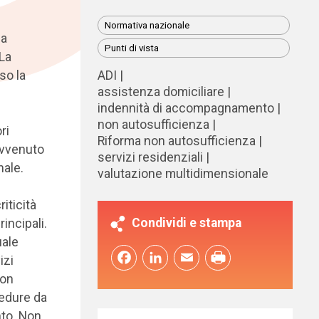
Normativa nazionale
ma
Punti di vista
 La
so la
ADI
assistenza domiciliare
indennità di accompagnamento
non autosufficienza
ri
Riforma non autosufficienza
avvenuto
servizi residenziali
nale.
valutazione multidimensionale
iticità
Condividi e stampa
rincipali.
uale
Facebook
LinkedIn
Email
izi
non
cedure da
nto. Non