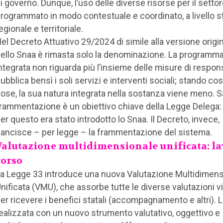
i governo. Dunque, l’uso delle diverse risorse per il setto
rogrammato in modo contestuale e coordinato, a livello st
egionale e territoriale.
el Decreto Attuativo 29/2024 di simile alla versione origi
ello Snaa è rimasta solo la denominazione. La programm
ntegrata non riguarda più l’insieme delle misure di respons
ubblica bensì i soli servizi e interventi sociali; stando cos
ose, la sua natura integrata nella sostanza viene meno. S
rammentazione è un obiettivo chiave della Legge Delega:
er questo era stato introdotto lo Snaa. Il Decreto, invece,
ancisce – per legge – la frammentazione del sistema.
Valutazione multidimensionale unificata: la
corso
a Legge 33 introduce una nuova Valutazione Multidimens
nificata (VMU), che assorbe tutte le diverse valutazioni v
er ricevere i benefici statali (accompagnamento e altri).
ealizzata con un nuovo strumento valutativo, oggettivo e