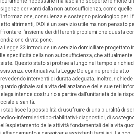
icuramente necessarie ma lasciano scoperte le molte ult
sigenze derivanti dalla non autosufficienza, come quelle
’informazione, consulenza e sostegno psicologico per i fa
etto altrimenti, l’ADI è un servizio utile ma non pensato p
ffrontare l‘insieme dei differenti problemi che questa c
ondizione di vita pone.
a Legge 33 introduce un servizio domiciliare progettato i
lle specificità della non autosufficienza, che attualmente
siste. Questo stato si protrae a lungo nel tempo e richie
ssistenza continuativa: la Legge Delega ne prende atto
revedendo interventi di durata adeguata. Inoltre, richiede
guardo globale sulla vita dell’anziano e delle sue reti infor
elega intende costruirlo a partire dall’unitarietà delle risp
ociale e sanità.
i stabilisce la possibilità di usufruire di una pluralità di ser
edico-infermieristico-riabilitativi-diagnostici, di sostegn
ell’espletamento delle attività fondamentali della vita quo
i affiancamento a caregiver e assistenti familiari. La non