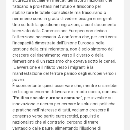
sicurezza sociale e i mercati del lavoro nazionali che
faticano a proiettarsi nel futuro e finiscono per
stabilizzare le tutele consolidate ma trascurano o
nemmeno sono in grado di vedere bisogni emergenti.
Uno su tutti la questione migrazioni, a cui il documento
licenziato dalla Commissione Europeo non dedica
l’attenzione necessaria. A conferma che, per certi versi,
l’incapacità dimostrata dall’Unione Europea, nella
gestione della crisi migratoria, non è solo sintomo del
crescere del risentimento verso il diverso o della
riemersione di un razzismo che covava sotto le ceneri.
L’avversione e il rifiuto verso i migranti è la
manifestazione del terrore panico degli europei verso i
poveri.
È sconcertante quindi osservare che, mentre ci sarebbe
un bisogno enorme di lavorare in modo coeso, con una
“
Politica sociale europea comune
”, per investire su
innovazione e ricerca per cercare le soluzioni politiche
e pratiche nell’interesse di tutti, vediamo crescere il
consenso verso partiti euroscettici, populisti e
nazionalisti che al contrario, cercano di trarre
vantaggio dalle paure, alimentando l’illusione di