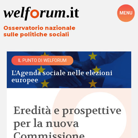
MENU
Osservatorio nazionale
sulle politiche sociali
IL PUNTO DI WELFORUM
L’Agenda sociale nelle elezioni
europee
Eredità e prospettive
per la nuova
Commissione