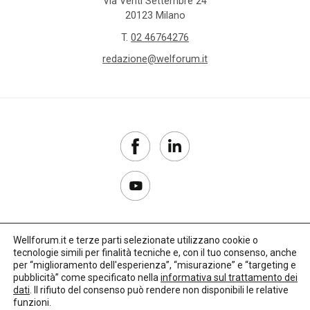
Via Venti Settembre 24
20123 Milano
T.
02 46764276
redazione@welforum.it
Wellforum.it e terze parti selezionate utilizzano cookie o
tecnologie simili per finalità tecniche e, con il tuo consenso, anche
Copyright 2017–2026
per “miglioramento dell'esperienza”, “misurazione” e “targeting e
pubblicità” come specificato nella
informativa sul trattamento dei
Privacy Policy
dati
. Il rifiuto del consenso può rendere non disponibili le relative
funzioni.
Impostazioni cookie