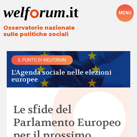
MENU
Osservatorio nazionale
sulle politiche sociali
IL PUNTO DI WELFORUM
L’Agenda sociale nelle elezioni
europee
Le sfide del
Parlamento Europeo
per il prossimo