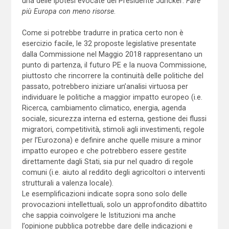
una delle ipotesi evocate del Presidente Juncker:
Fare
più Europa con meno risorse
.
Come si potrebbe tradurre in pratica certo non è
esercizio facile, le 32 proposte legislative presentate
dalla Commissione nel Maggio 2018 rappresentano un
punto di partenza, il futuro PE e la nuova Commissione,
piuttosto che rincorrere la continuità delle politiche del
passato, potrebbero iniziare un’analisi virtuosa per
individuare le politiche a maggior impatto europeo (i.e.
Ricerca, cambiamento climatico, energia, agenda
sociale, sicurezza interna ed esterna, gestione dei flussi
migratori, competitività, stimoli agli investimenti, regole
per l’Eurozona) e definire anche quelle misure a minor
impatto europeo e che potrebbero essere gestite
direttamente dagli Stati, sia pur nel quadro di regole
comuni (i.e. aiuto al reddito degli agricoltori o interventi
strutturali a valenza locale).
Le esemplificazioni indicate sopra sono solo delle
provocazioni intellettuali, solo un approfondito dibattito
che sappia coinvolgere le Istituzioni ma anche
l’opinione pubblica potrebbe dare delle indicazioni e