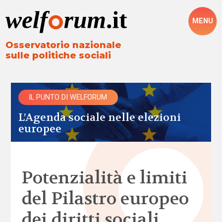
MENU
Osservatorio nazionale
sulle politiche sociali
IL PUNTO DI WELFORUM
L’Agenda sociale nelle elezioni
europee
Potenzialità e limiti
del Pilastro europeo
dei diritti sociali