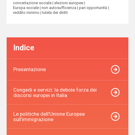
concertazione sociale
elezioni europee
Europa sociale
non autosufficienza
pari opportunità
reddito minimo
tutela dei diritti
Indice
Presentazione
Congedi e servizi: la debole forza dei
discorsi europei in Italia
Le politiche dell’Unione Europea
sull’immigrazione