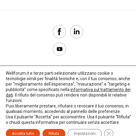
Wellforum.it e terze parti selezionate utilizzano cookie o
tecnologie simili per finalità tecniche e, con il tuo consenso, anche
Copyright 2017–2026
per “miglioramento dell'esperienza”, “misurazione” e “targeting e
pubblicità” come specificato nella
informativa sul trattamento dei
Privacy Policy
dati
. Il rifiuto del consenso può rendere non disponibili le relative
funzioni.
Impostazioni cookie
Puoi liberamente prestare, rifiutare o revocare il tuo consenso, in
qualsiasi momento, accedendo al pannello delle preferenze.
🌳
Credits:
LO Studio
Usa il pulsante “Accetta” per acconsentire. Usa il pulsante “Rifiuta”
o chiudi questa informativa per continuare senza accettare.
Close GDPR C
Accetta tutto
Rifiuta
Impostazioni