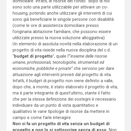
domiciliare. Infatti, le risorse del fondo “dopo di noi”
sono solo una parte utilizzabile per attivare un co-
housing, potendo anche utilizzare gli interventi di cui
sono già beneficiarie le singole persone con disabilità
(come le ore di assistenza domiciliare presso
l’originaria abitazione familiare, che possono essere
utilizzate presso la nuova soluzione alloggiativa).
Un elemento di assoluta novità nella elaborazione di un
progetto di vita risiede nella nuova disciplina del c.d.
“
budget di progetto
”, quale l’“
insieme delle risorse
umane, professionali, tecnologiche, strumentali ed
economiche, pubbliche e private”
che servono per dare
attuazione agli interventi previsti dal progetto di vita.
Infatti, il budget di progetto non viene definito a valle,
dopo che, a monte, è stato elaborato il progetto di vita,
ma è parte integrante di quest’ultimo, stante il fatto
che per la stessa definizione dei sostegni è necessario
individuare da un punto di vista quantitativo e
qualitativo le varie tipologie di risorse da mettere in
campo e come farle interagire.
Non si fa un progetto di vita senza un budget di
progetto e non lo si sottoscrive senza di esso.
Non