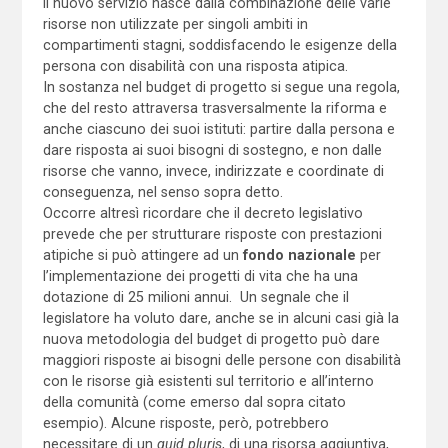
il nuovo servizio nasce dalla combinazione delle varie
risorse non utilizzate per singoli ambiti in
compartimenti stagni, soddisfacendo le esigenze della
persona con disabilità con una risposta atipica.
In sostanza nel budget di progetto si segue una regola,
che del resto attraversa trasversalmente la riforma e
anche ciascuno dei suoi istituti: partire dalla persona e
dare risposta ai suoi bisogni di sostegno, e non dalle
risorse che vanno, invece, indirizzate e coordinate di
conseguenza, nel senso sopra detto.
Occorre altresì ricordare che il decreto legislativo
prevede che per strutturare risposte con prestazioni
atipiche si può attingere ad un
fondo nazionale
per
l’implementazione dei progetti di vita che ha una
dotazione di 25 milioni annui. Un segnale che il
legislatore ha voluto dare, anche se in alcuni casi già la
nuova metodologia del budget di progetto può dare
maggiori risposte ai bisogni delle persone con disabilità
con le risorse già esistenti sul territorio e all’interno
della comunità (come emerso dal sopra citato
esempio). Alcune risposte, però, potrebbero
necessitare di un
quid pluris
, di una risorsa aggiuntiva,