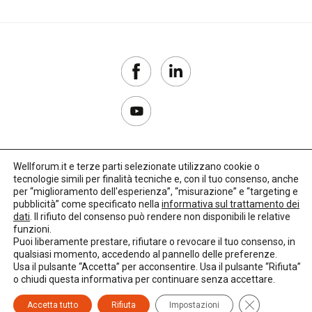
Wellforum.it e terze parti selezionate utilizzano cookie o
tecnologie simili per finalità tecniche e, con il tuo consenso, anche
Copyright 2017–2026
per “miglioramento dell'esperienza”, “misurazione” e “targeting e
pubblicità” come specificato nella
informativa sul trattamento dei
Privacy Policy
dati
. Il rifiuto del consenso può rendere non disponibili le relative
funzioni.
Impostazioni cookie
Puoi liberamente prestare, rifiutare o revocare il tuo consenso, in
qualsiasi momento, accedendo al pannello delle preferenze.
🌳
Credits:
LO Studio
Usa il pulsante “Accetta” per acconsentire. Usa il pulsante “Rifiuta”
o chiudi questa informativa per continuare senza accettare.
Close GDPR C
Accetta tutto
Rifiuta
Impostazioni