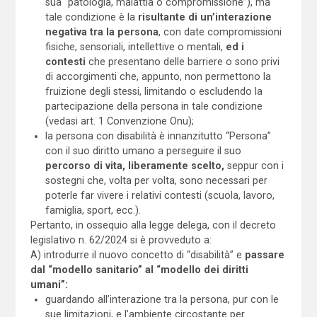
sua “patologia, malattia o compromissione”), ma
tale condizione è la
risultante di un’interazione
negativa tra la persona
, con date compromissioni
fisiche, sensoriali, intellettive o mentali,
ed i
contesti
che presentano delle barriere o sono privi
di accorgimenti che, appunto, non permettono la
fruizione degli stessi, limitando o escludendo la
partecipazione della persona in tale condizione
(vedasi art. 1 Convenzione Onu);
la persona con disabilità è innanzitutto “Persona”
con il suo diritto umano a perseguire il suo
percorso di vita, liberamente scelto,
seppur con i
sostegni che, volta per volta, sono necessari per
poterle far vivere i relativi contesti (scuola, lavoro,
famiglia, sport, ecc.).
Pertanto, in ossequio alla legge delega, con il decreto
legislativo n. 62/2024 si è provveduto a:
A) introdurre il nuovo concetto di “disabilità” e
passare
dal “modello sanitario” al “modello dei diritti
umani”:
guardando all’interazione tra la persona, pur con le
sue limitazioni, e l’ambiente circostante per