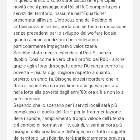
In questo articolo sono state discusse le principali
novità che il passaggio dal Rei al RdC comporta per i
servizi del territorio, riassunte nell’”Equazione”
presentata all’inizio. L’introduzione del Reddito di
Cittadinanza, in sintesi, porta con sé tanto un’occasione
senza precedenti per lo sviluppo del welfare locale
quanto alcune condizioni che renderanno
particolarmente impegnativo valorizzarla.
Sarebbe stato meglio estendere il Rei? Sì, senza
dubbio. Così come è vero che il profilo del RdC– anche
grazie agli sforzi di soggetti come l’Alleanza contro la
povertà – risulta oggi migliore rispetto a quanto
previsto un anno fa. Bisogna altresì ricordare che in
Italia si aspettava un investimento di questa portata
nella lotta alla povertà dagli anni ’80: ora c’è e non lo si
può sprecare.
Sapendo che lo scenario per i servizi locali sarà più
complesso di quello del Rei – per la frammentazione
delle risposte, l’ampliamento troppo veloce dell’utenza
e il cambio di normativa – e, quindi, vi sarà ancora più
bisogno della creatività e dell’impegno di tutti i soggetti
del territorio. La sfida risulterà particolarmente gravosa