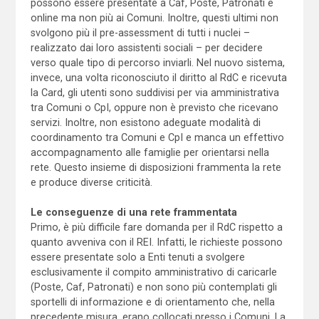
possono essere presentate a Caf, Poste, Patronati e
online ma non più ai Comuni. Inoltre, questi ultimi non
svolgono più il pre-assessment di tutti i nuclei –
realizzato dai loro assistenti sociali – per decidere
verso quale tipo di percorso inviarli. Nel nuovo sistema,
invece, una volta riconosciuto il diritto al RdC e ricevuta
la Card, gli utenti sono suddivisi per via amministrativa
tra Comuni o CpI, oppure non è previsto che ricevano
servizi. Inoltre, non esistono adeguate modalità di
coordinamento tra Comuni e CpI e manca un effettivo
accompagnamento alle famiglie per orientarsi nella
rete. Questo insieme di disposizioni frammenta la rete
e produce diverse criticità.
Le conseguenze di una rete frammentata
Primo, è più difficile fare domanda per il RdC rispetto a
quanto avveniva con il REI. Infatti, le richieste possono
essere presentate solo a Enti tenuti a svolgere
esclusivamente il compito amministrativo di caricarle
(Poste, Caf, Patronati) e non sono più contemplati gli
sportelli di informazione e di orientamento che, nella
precedente misura, erano collocati presso i Comuni. La