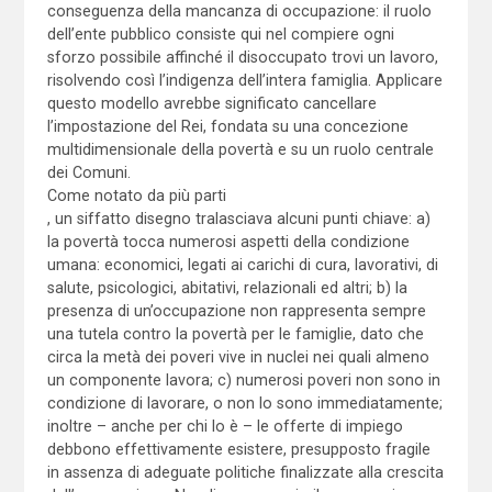
conseguenza della mancanza di occupazione: il ruolo
dell’ente pubblico consiste qui nel compiere ogni
sforzo possibile affinché il disoccupato trovi un lavoro,
risolvendo così l’indigenza dell’intera famiglia. Applicare
questo modello avrebbe significato cancellare
l’impostazione del Rei, fondata su una concezione
multidimensionale della povertà e su un ruolo centrale
dei Comuni.
Come notato da più parti
, un siffatto disegno tralasciava alcuni punti chiave: a)
la povertà tocca numerosi aspetti della condizione
umana: economici, legati ai carichi di cura, lavorativi, di
salute, psicologici, abitativi, relazionali ed altri; b) la
presenza di un’occupazione non rappresenta sempre
una tutela contro la povertà per le famiglie, dato che
circa la metà dei poveri vive in nuclei nei quali almeno
un componente lavora; c) numerosi poveri non sono in
condizione di lavorare, o non lo sono immediatamente;
inoltre – anche per chi lo è – le offerte di impiego
debbono effettivamente esistere, presupposto fragile
in assenza di adeguate politiche finalizzate alla crescita