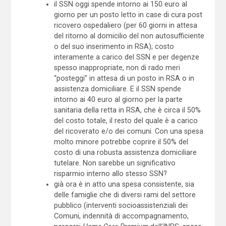
il SSN oggi spende intorno ai 150 euro al
giorno per un posto letto in case di cura post
ricovero ospedaliero (per 60 giorni in attesa
del ritorno al domicilio del non autosufficiente
o del suo inserimento in RSA); costo
interamente a carico del SSN e per degenze
spesso inappropriate, non di rado meri
“posteggi” in attesa di un posto in RSA o in
assistenza domiciliare. E il SSN spende
intorno ai 40 euro al giorno per la parte
sanitaria della retta in RSA, che è circa il 50%
del costo totale, il resto del quale è a carico
del ricoverato e/o dei comuni. Con una spesa
molto minore potrebbe coprire il 50% del
costo di una robusta assistenza domiciliare
tutelare. Non sarebbe un significativo
risparmio interno allo stesso SSN?
già ora è in atto una spesa consistente, sia
delle famiglie che di diversi rami del settore
pubblico (interventi socioassistenziali dei
Comuni, indennità di accompagnamento,