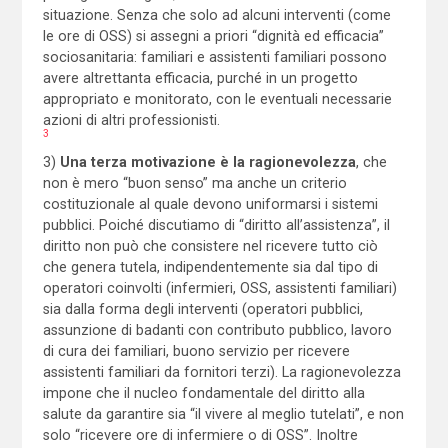
situazione. Senza che solo ad alcuni interventi (come
le ore di OSS) si assegni a priori “dignità ed efficacia”
sociosanitaria: familiari e assistenti familiari possono
avere altrettanta efficacia, purché in un progetto
appropriato e monitorato, con le eventuali necessarie
azioni di altri professionisti.
3
3)
Una terza motivazione è
la ragionevolezza
,
che
non è mero “buon senso” ma anche un criterio
costituzionale al quale devono uniformarsi i sistemi
pubblici. Poiché discutiamo di “diritto all’assistenza”, il
diritto non può che consistere nel ricevere tutto ciò
che genera tutela, indipendentemente sia dal tipo di
operatori coinvolti (infermieri, OSS, assistenti familiari)
sia dalla forma degli interventi (operatori pubblici,
assunzione di badanti con contributo pubblico, lavoro
di cura dei familiari, buono servizio per ricevere
assistenti familiari da fornitori terzi). La ragionevolezza
impone che il nucleo fondamentale del diritto alla
salute da garantire sia “il vivere al meglio tutelati”, e non
solo “ricevere ore di infermiere o di OSS”. Inoltre