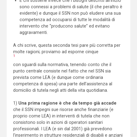
E chi sostiene invece che i bisogni descritti all’inizio
sono connessi a problemi di salute (il che peraltro è
evidente) e dunque il SSN non può eludere una sua
competenza ad occuparsi di tutte le modalità di
intervento che “producono salute” ed evitano
aggravamenti.
A chi scrive, questa seconda tesi pare più corretta per
molte ragioni; proviamo ad esporne cinque
1
con sguardi sulla normativa, tenendo conto che il
punto centrale consiste nel fatto che nel SSN sia
prevista come LEA (e dunque come ordinaria
competenza di spesa) una parte dell’assistenza al
domicilio di tutela negli atti della vita quotidiana.
1)
Una prima ragione è che
da tempo già accade
che il SSN impegni sue risorse anche finanziarie (e
proprio come LEA) in interventi di tutela che non
consistono solo in azioni di operatori sanitari
professionali. I LEA (e sin dal 2001) già prevedono
l’inserimento in strutture residenziali di disabili e anziani