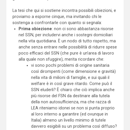
La tesi che qui si sostiene incontra possibili obiezioni, e
proviamo a esporne cinque, ma invitando chi le
sostenga a confrontarle con quanto si segnala:
Prima obiezione
: non ci sono abbastanza risorse
nel SSN, per includervi anche i sostegni domiciliari
nella vita quotidiana. È un nodo di tutto rispetto, ma
anche senza entrare nelle possibilità di ridurre spese
poco efficaci del SSN (che pure è un’area di lavoro
alla quale non sfuggire), merita ricordare che:
vi sono pochi problemi di origine sanitaria
così dirompenti (come dimensione e gravità)
nella vita di milioni di famiglie, e sui quali il
welfare è in così grave ritardo. Come può il
SSN eluderli? È chiaro che ciò implica anche
più risorse del FSN da destinare alla tutela
della non autosufficienza, ma che razza di
LEA riteniamo idonei se non si punta proprio
al loro interno a garantire (ed ovunque in
Italia) almeno un livello minimo di tutele
davvero esigibili su un problema così diffuso?