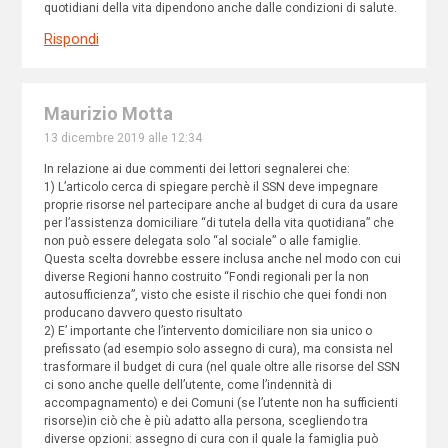
quotidiani della vita dipendono anche dalle condizioni di salute.
Rispondi
Maurizio Motta
13 dicembre 2019 alle 12:34
In relazione ai due commenti dei lettori segnalerei che:
1) L’articolo cerca di spiegare perchè il SSN deve impegnare
proprie risorse nel partecipare anche al budget di cura da usare
per l’assistenza domiciliare “di tutela della vita quotidiana” che
non può essere delegata solo “al sociale” o alle famiglie.
Questa scelta dovrebbe essere inclusa anche nel modo con cui
diverse Regioni hanno costruito “Fondi regionali per la non
autosufficienza”, visto che esiste il rischio che quei fondi non
producano davvero questo risultato
2) E’ importante che l’intervento domiciliare non sia unico o
prefissato (ad esempio solo assegno di cura), ma consista nel
trasformare il budget di cura (nel quale oltre alle risorse del SSN
ci sono anche quelle dell’utente, come l’indennità di
accompagnamento) e dei Comuni (se l’utente non ha sufficienti
risorse)in ciò che è più adatto alla persona, scegliendo tra
diverse opzioni: assegno di cura con il quale la famiglia può