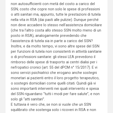
non autosufficienti con metà del costo a carico del
SSN; costo che copre non solo le spese di professioni
o atti sanitari ma, appunto, tutte le prestazioni di tutela
nella vita in RSA (dai pasti alle pulizie). Dunque perché
non deve accadere lo stesso nell’assistenza domiciliare
(che tra l’altro costa allo stesso SSN molto meno di un
posto in RSA), analogamente prevedendo che
l’assistenza di tutela sia in parte a carico del SSN?
Inoltre, e da molto tempo, vi sono altre spese del SSN
per funzioni di tutela non consistenti in attività sanitarie
o di professioni sanitarie: gli stessi LEA prevedono il
rimborso delle spese di trasporto ai centri dialisi per i
nefropatici cronici (art. 55 del dPCM n° 15/2017). E vi
sono servizi psichiatrici che erogano anche sostegni
monetari ai pazienti entro il loro progetto terapeutico,
o sostegni domiciliari come quelli citati. Quindi già vi
sono importanti interventi nei quali intervento e spesa
del SSN riguardano “tutti i modi per fare salute”, e non
solo gli “atti sanitari”.
E tuttavia è vero che, se non si vuole che un SSN
squilibrato che sostenga solo i ricoveri in RSA e non