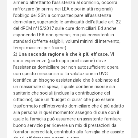
almeno altrettanto l’assistenza al domicilio, occorra
rafforzare (in primis nei LEA e poi in atti regionali)
l’obbligo del SSN a compartecipare all’assistenza
domiciliare, superando le ambiguità dell’attuale art. 22
del dPCM n°15/2017 sulle cure domiciliari. Ed anche
esponendo LEA non generici, ma più consistenti in
standard (offerte esigibili, volumi minimi di intervento,
tempi massimi per fruirne).
2)
Una seconda ragione
è che è più efficace.
Vi
sono esperienze (purtroppo pochissime) dove
l’assistenza domiciliare per non autosufficienti opera
con questo meccanismo: la valutazione in UVG
identifica un bisogno assistenziale che è abbinato ad
un massimale di spesa, il quale contiene risorse sia
sanitarie che sociali (inclusa la contribuzione del
cittadino), cioè un “budget di cura” che può essere
trasformato nell’intervento domiciliare che è più adatto
alla persona in quel momento: assegno di cura con il
quale la famiglia può assumere un’assistente familiare,
buono servizio per ricevere un mix di prestazioni da
fornitori accreditati, contributo alla famiglia che assiste