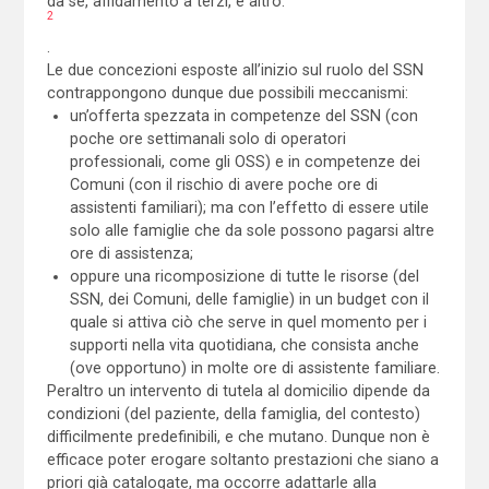
da sé, affidamento a terzi, e altro.
2
.
Le due concezioni esposte all’inizio sul ruolo del SSN
contrappongono dunque due possibili meccanismi:
un’offerta spezzata in competenze del SSN (con
poche ore settimanali solo di operatori
professionali, come gli OSS) e in competenze dei
Comuni (con il rischio di avere poche ore di
assistenti familiari); ma con l’effetto di essere utile
solo alle famiglie che da sole possono pagarsi altre
ore di assistenza;
oppure una ricomposizione di tutte le risorse (del
SSN, dei Comuni, delle famiglie) in un budget con il
quale si attiva ciò che serve in quel momento per i
supporti nella vita quotidiana, che consista anche
(ove opportuno) in molte ore di assistente familiare.
Peraltro un intervento di tutela al domicilio dipende da
condizioni (del paziente, della famiglia, del contesto)
difficilmente predefinibili, e che mutano. Dunque non è
efficace poter erogare soltanto prestazioni che siano a
priori già catalogate, ma occorre adattarle alla