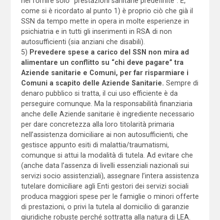
nel fornire solo “prestazioni sanitarie predefinite”. E,
come si è ricordato al punto 1) è proprio ciò che già il
SSN da tempo mette in opera in molte esperienze in
psichiatria e in tutti gli inserimenti in RSA di non
autosufficienti (sia anziani che disabili).
5)
Prevedere spese a carico del SSN non mira ad
alimentare un conflitto su “chi deve pagare” tra
Aziende sanitarie e Comuni,
per far risparmiare i
Comuni a scapito delle Aziende Sanitarie.
Sempre di
denaro pubblico si tratta, il cui uso efficiente è da
perseguire comunque. Ma la responsabilità finanziaria
anche delle Aziende sanitarie è ingrediente necessario
per dare concretezza alla loro titolarità primaria
nell’assistenza domiciliare ai non autosufficienti, che
gestisce appunto esiti di malattia/traumatismi,
comunque si attui la modalità di tutela. Ad evitare che
(anche data l’assenza di livelli essenziali nazionali sui
servizi socio assistenziali), assegnare l’intera assistenza
tutelare domiciliare agli Enti gestori dei servizi sociali
produca maggiori spese per le famiglie o minori offerte
di prestazioni, o privi la tutela al domicilio di garanzie
giuridiche robuste perché sottratta alla natura di LEA.