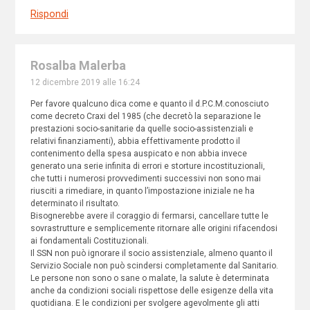
Rispondi
Rosalba Malerba
12 dicembre 2019 alle 16:24
Per favore qualcuno dica come e quanto il d.P.C.M.conosciuto
come decreto Craxi del 1985 (che decretò la separazione le
prestazioni socio-sanitarie da quelle socio-assistenziali e
relativi finanziamenti), abbia effettivamente prodotto il
contenimento della spesa auspicato e non abbia invece
generato una serie infinita di errori e storture incostituzionali,
che tutti i numerosi provvedimenti successivi non sono mai
riusciti a rimediare, in quanto l’impostazione iniziale ne ha
determinato il risultato.
Bisognerebbe avere il coraggio di fermarsi, cancellare tutte le
sovrastrutture e semplicemente ritornare alle origini rifacendosi
ai fondamentali Costituzionali.
Il SSN non può ignorare il socio assistenziale, almeno quanto il
Servizio Sociale non può scindersi completamente dal Sanitario.
Le persone non sono o sane o malate, la salute è determinata
anche da condizioni sociali rispettose delle esigenze della vita
quotidiana. E le condizioni per svolgere agevolmente gli atti