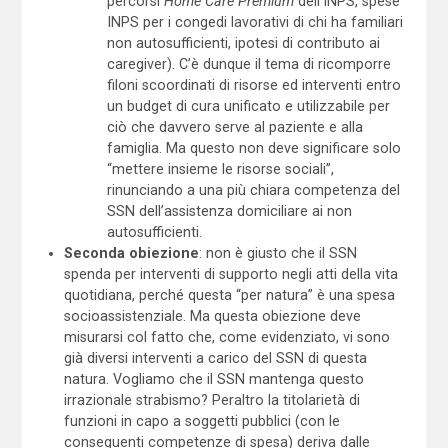
percorsi
Home Care Premium
dell’INPS, spese
INPS per i congedi lavorativi di chi ha familiari
non autosufficienti, ipotesi di contributo ai
caregiver). C’è dunque il tema di ricomporre
filoni scoordinati di risorse ed interventi entro
un budget di cura unificato e utilizzabile per
ciò che davvero serve al paziente e alla
famiglia. Ma questo non deve significare solo
“mettere insieme le risorse sociali”,
rinunciando a una più chiara competenza del
SSN dell’assistenza domiciliare ai non
autosufficienti.
Seconda obiezione
: non è giusto che il SSN
spenda per interventi di supporto negli atti della vita
quotidiana, perché questa “per natura” è una spesa
socioassistenziale. Ma questa obiezione deve
misurarsi col fatto che, come evidenziato, vi sono
già diversi interventi a carico del SSN di questa
natura. Vogliamo che il SSN mantenga questo
irrazionale strabismo? Peraltro la titolarietà di
funzioni in capo a soggetti pubblici (con le
conseguenti competenze di spesa) deriva dalle