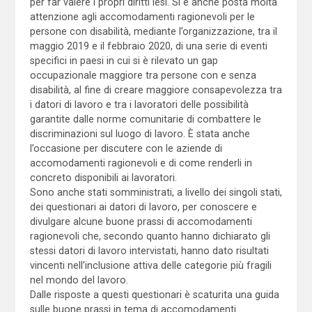
per far valere i propri diritti lesi. Si è anche posta molta
attenzione agli accomodamenti ragionevoli per le
persone con disabilità, mediante l’organizzazione, tra il
maggio 2019 e il febbraio 2020, di una serie di eventi
specifici in paesi in cui si è rilevato un gap
occupazionale maggiore tra persone con e senza
disabilità, al fine di creare maggiore consapevolezza tra
i datori di lavoro e tra i lavoratori delle possibilità
garantite dalle norme comunitarie di combattere le
discriminazioni sul luogo di lavoro. È stata anche
l’occasione per discutere con le aziende di
accomodamenti ragionevoli e di come renderli in
concreto disponibili ai lavoratori.
Sono anche stati somministrati, a livello dei singoli stati,
dei questionari ai datori di lavoro, per conoscere e
divulgare alcune buone prassi di accomodamenti
ragionevoli che, secondo quanto hanno dichiarato gli
stessi datori di lavoro intervistati, hanno dato risultati
vincenti nell’inclusione attiva delle categorie più fragili
nel mondo del lavoro.
Dalle risposte a questi questionari è scaturita una guida
sulle buone prassi in tema di accomodamenti