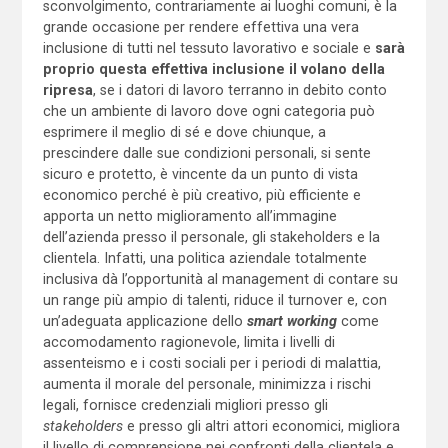
sconvolgimento, contrariamente ai luoghi comuni, è la
grande occasione per rendere effettiva una vera
inclusione di tutti nel tessuto lavorativo e sociale e
sarà
proprio questa effettiva inclusione il volano della
ripresa
, se i datori di lavoro terranno in debito conto
che un ambiente di lavoro dove ogni categoria può
esprimere il meglio di sé e dove chiunque, a
prescindere dalle sue condizioni personali, si sente
sicuro e protetto, è vincente da un punto di vista
economico perché è più creativo, più efficiente e
apporta un netto miglioramento all’immagine
dell’azienda presso il personale, gli stakeholders e la
clientela. Infatti, una politica aziendale totalmente
inclusiva dà l’opportunità al management di contare su
un range più ampio di talenti, riduce il turnover e, con
un’adeguata applicazione dello
smart working
come
accomodamento ragionevole, limita i livelli di
assenteismo e i costi sociali per i periodi di malattia,
aumenta il morale del personale, minimizza i rischi
legali, fornisce credenziali migliori presso gli
stakeholders
e presso gli altri attori economici, migliora
il livello di comprensione nei confronti della clientela e,