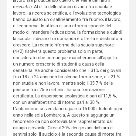
lavoro sta producendo quello che viene definito il
mismatch
. Al di là dello storico divario fra scuola e
lavoro, la ricerca scientifica, e l’evoluzione tecnologica
hanno causato un disallineamento fra l’uomo, il lavoro,
e l’economia. In attesa di una riforma epocale del
modo di intendere l’educazione, la formazione e quindi
la scuola, il divario fra domanda e offerta è destinato a
crescere. La recente riforma della scuola superiore
(4+2) risolverà questo problema solo in parte,
considerato che comunque mancheranno all’appello
un numero crescente di studenti a causa della
denatalità. Va anche considerato che il 31% dei giovani
fra i 18 e i 24 anni non ha alcuna formazione, e il 21 %
non studia e non lavora; mentre solo il 35,7 % delle
persone fra i 25 e i 64 anni ha una formazione
certificata. La dispersione scolastica è pari all’11,5 %,
con un analfabetismo di ritorno pari al 30 %.
L’abbandono universitario riguarda 15.000 studenti ogni
anno nella sola Lombardia. A questo si aggiunge un
fenomeno da non sottovalutare rappresentato dal
disagio giovanile. Circa il 20% dei giovani dichiara di
sentirsi solo. Il suicidio è la seconda causa di morte fra