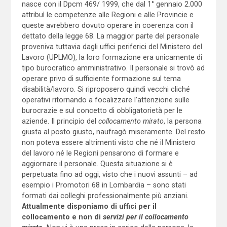
nasce con il Dpcm 469/ 1999, che dal 1° gennaio 2.000
attribuì le competenze alle Regioni e alle Provincie e
queste avrebbero dovuto operare in coerenza con il
dettato della legge 68. La maggior parte del personale
proveniva tuttavia dagli uffici periferici del Ministero del
Lavoro (UPLMO), la loro formazione era unicamente di
tipo burocratico amministrativo. Il personale si trovò ad
operare privo di sufficiente formazione sul tema
disabilità/lavoro. Si riproposero quindi vecchi cliché
operativi ritornando a focalizzare l’attenzione sulle
burocrazie e sul concetto di obbligatorietà per le
aziende. Il principio del
collocamento mirato
, la persona
giusta al posto giusto, naufragò miseramente. Del resto
non poteva essere altrimenti visto che né il Ministero
del lavoro né le Regioni pensarono di formare e
aggiornare il personale. Questa situazione si è
perpetuata fino ad oggi, visto che i nuovi assunti – ad
esempio i Promotori 68 in Lombardia – sono stati
formati dai colleghi professionalmente più anziani.
Attualmente disponiamo di uffici per il
collocamento e non di
servizi per il collocamento