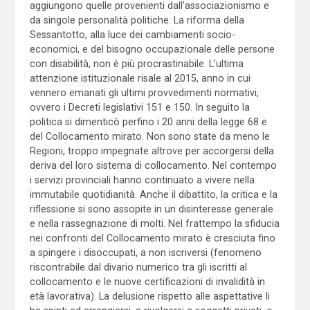
aggiungono quelle provenienti dall’associazionismo e
da singole personalità politiche. La riforma della
Sessantotto, alla luce dei cambiamenti socio-
economici, e del bisogno occupazionale delle persone
con disabilità, non è più procrastinabile. L’ultima
attenzione istituzionale risale al 2015, anno in cui
vennero emanati gli ultimi provvedimenti normativi,
ovvero i Decreti legislativi 151 e 150. In seguito la
politica si dimenticò perfino i 20 anni della legge 68 e
del Collocamento mirato. Non sono state da meno le
Regioni, troppo impegnate altrove per accorgersi della
deriva del loro sistema di collocamento. Nel contempo
i servizi provinciali hanno continuato a vivere nella
immutabile quotidianità. Anche il dibattito, la critica e la
riflessione si sono assopite in un disinteresse generale
e nella rassegnazione di molti. Nel frattempo la sfiducia
nei confronti del Collocamento mirato è cresciuta fino
a spingere i disoccupati, a non iscriversi (fenomeno
riscontrabile dal divario numerico tra gli iscritti al
collocamento e le nuove certificazioni di invalidità in
età lavorativa). La delusione rispetto alle aspettative li