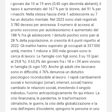
i giovani dai 10 ai 19 anni (0,40 ogni diecimila abitanti), il
tasso è aumentato del 167 % per le donne, del 91 % per
i maschi. Nella stessa fascia d’età 1 adolescente su 7
ha un disturbo mentale. Nel 2023 sono stati registrati
3.780 decessi per anoressia. Il numero di accessi al
pronto soccorso per autolesionismo è aumentato del
188 % fra gli adolescenti. I disturbi psichici sono pari al
28 % della popolazione, in crescita di 6 punti rispetto al
2022. Gli inattivi hanno superato gli occupati di 337.000
unità, mentre 1 milione e 300 mila giovani sono in
cerca di lavoro. Le famiglie con figli sono 3 su 10 (pari
al 29,8 %). Il 63,3% dei giovani fra i 18 e i 34 anni vivono
in famiglia (6 ogni 10!). Anche gli adulti che lavorano
sono in difficoltà: il 76% denuncia un disturbo
psicologico riconducibile al lavoro. I rapidi cambiamenti
sociali e tecnologici (smart, internet, social) hanno
cambiato le relazioni sociali, investendo il singolo
individuo, l’uomo antropologicamente fin qui inteso. La
crisi finanziaria, le pandemie, le trasformazioni
climatiche, le guerre, la crisi della globalizzazione e la
crisi dell’
impero d’occidente
, spingono le persone in uno