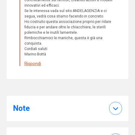
concretamente sui territori, creando azioni e modelli
innovativi ed efficaci.
Se le interessa vada sul sito ANDELAGENZIA e ci
segua, vedrà cosa stiamo facendo in concreto.
Ho costruito questa associazione proprio per ridare
fiducia e per andare oltre le chiacchiere, le sterili
polemiche e le inutili lamentele.
Rimbocchiamoci le maniche, questa è già una
conquista.
Cordiali saluti
Marino Bottà
Rispondi
Note