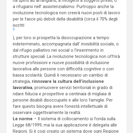
ha spinti ad arrangiarsi, a rivolgersi a soggetti privati, o
a rifugiarsi nell’ assistenzialismo. Purtroppo anche la
rivoluzione tecnologica non creerà nuovi posti di lavoro
per le fasce più deboli della disabilità (circa il 70% degli
iscritti
3
), per loro si prospetta la disoccupazione a tempo
indeterminato, accompagnata dall’ invisibilità sociale, o
dal rifugio palliativo nei social o l’inserimento in
strutture speciali. La rivoluzione tecnologica non offrirà
nuove professioni e nuove possibilità di inclusione
lavorativa alle persone con difficoltà cognitive o con
bassa scolarità. Quindi è necessario un cambio di
strategia,
rinnovare la cultura dell’inclusione
lavorativa
, promuovere servizi territoriali in grado di
ridare fiducia e prospettive a centinaia di migliaia di
persone disabili disoccupate e alle loro famiglie. Per
fare questo bisogna avere l’onestà intellettuale di
osservare oggettivamente la realtà.
Le norme
– Il sistema di collocamento si fonda sulla
Legge 68/1999, ma la sua applicazione è delegata alle
Regioni. Si è così creato un sistema dove ogni Regione