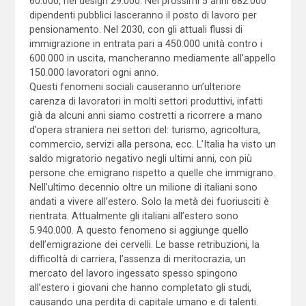
60.000, nel design 29.000. Nei prossimi 5 anni 682.000
dipendenti pubblici lasceranno il posto di lavoro per
pensionamento. Nel 2030, con gli attuali flussi di
immigrazione in entrata pari a 450.000 unità contro i
600.000 in uscita, mancheranno mediamente all’appello
150.000 lavoratori ogni anno.
Questi fenomeni sociali causeranno un’ulteriore
carenza di lavoratori in molti settori produttivi, infatti
già da alcuni anni siamo costretti a ricorrere a mano
d’opera straniera nei settori del: turismo, agricoltura,
commercio, servizi alla persona, ecc. L’Italia ha visto un
saldo migratorio negativo negli ultimi anni, con più
persone che emigrano rispetto a quelle che immigrano.
Nell’ultimo decennio oltre un milione di italiani sono
andati a vivere all’estero. Solo la metà dei fuoriusciti è
rientrata. Attualmente gli italiani all’estero sono
5.940.000. A questo fenomeno si aggiunge quello
dell’emigrazione dei cervelli. Le basse retribuzioni, la
difficoltà di carriera, l’assenza di meritocrazia, un
mercato del lavoro ingessato spesso spingono
all’estero i giovani che hanno completato gli studi,
causando una perdita di capitale umano e di talenti.