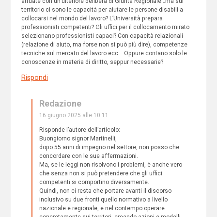
attuate con un’ulteriore delibera di Giunta Regionale…ma sul
territorio ci sono le capacità per aiutare le persone disabili a
collocarsi nel mondo del lavoro? L’Università prepara
professionisti competenti? Gli uffici per il collocamento mirato
selezionano professionisti capaci? Con capacità relazionali
(relazione di aiuto, ma forse non si può più dire), competenze
tecniche sul mercato del lavoro ecc. . Oppure contano solo le
conoscenze in materia di diritto, seppur necessarie?
Rispondi
Redazione
16 giugno 2025 alle 10:11
Risponde l’autore dell’articolo:
Buongiorno signor Martinelli,
dopo 55 anni di impegno nel settore, non posso che
concordare con le sue affermazioni.
Ma, se le leggi non risolvono i problemi, è anche vero
che senza non si può pretendere che gli uffici
competenti si comportino diversamente.
Quindi, non ci resta che portare avanti il discorso
inclusivo su due fronti quello normativo a livello
nazionale e regionale, e nel contempo operare