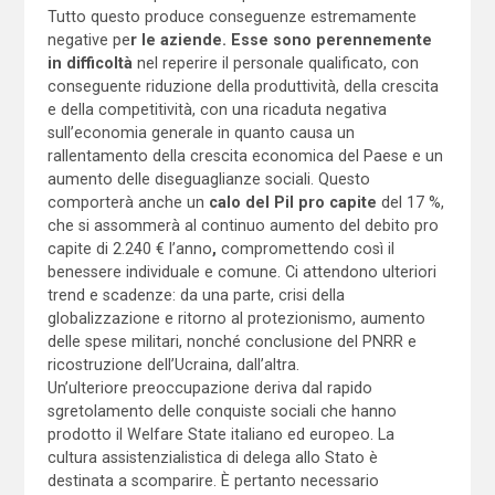
Tutto questo produce conseguenze estremamente
negative pe
r le aziende. Esse sono perennemente
in difficoltà
nel reperire il personale qualificato, con
conseguente riduzione della produttività, della crescita
e della competitività, con una ricaduta negativa
sull’economia generale in quanto causa un
rallentamento della crescita economica del Paese e un
aumento delle diseguaglianze sociali. Questo
comporterà anche un
calo del Pil pro capite
del 17 %,
che si assommerà al continuo aumento del debito pro
capite di 2.240 € l’anno
,
compromettendo così il
benessere individuale e comune. Ci attendono ulteriori
trend e scadenze: da una parte, crisi della
globalizzazione e ritorno al protezionismo, aumento
delle spese militari, nonché conclusione del PNRR e
ricostruzione dell’Ucraina, dall’altra.
Un’ulteriore preoccupazione deriva dal rapido
sgretolamento delle conquiste sociali che hanno
prodotto il Welfare State italiano ed europeo. La
cultura assistenzialistica di delega allo Stato è
destinata a scomparire. È pertanto necessario