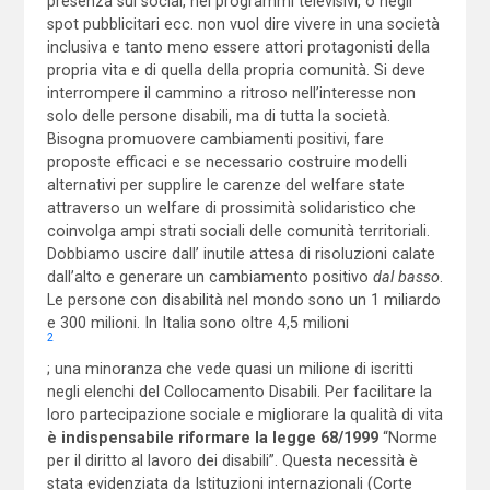
presenza sui social, nei programmi televisivi, o negli
spot pubblicitari ecc. non vuol dire vivere in una società
inclusiva e tanto meno essere attori protagonisti della
propria vita e di quella della propria comunità. Si deve
interrompere il cammino a ritroso nell’interesse non
solo delle persone disabili, ma di tutta la società.
Bisogna promuovere cambiamenti positivi, fare
proposte efficaci e se necessario costruire modelli
alternativi per supplire le carenze del welfare state
attraverso un welfare di prossimità solidaristico che
coinvolga ampi strati sociali delle comunità territoriali.
Dobbiamo uscire dall’ inutile attesa di risoluzioni calate
dall’alto e generare un cambiamento positivo
dal basso
.
Le persone con disabilità nel mondo sono un 1 miliardo
e 300 milioni. In Italia sono oltre 4,5 milioni
2
; una minoranza che vede quasi un milione di iscritti
negli elenchi del Collocamento Disabili. Per facilitare la
loro partecipazione sociale e migliorare la qualità di vita
è indispensabile
riformare la legge 68/1999
“Norme
per il diritto al lavoro dei disabili”. Questa necessità è
stata evidenziata da Istituzioni internazionali (Corte