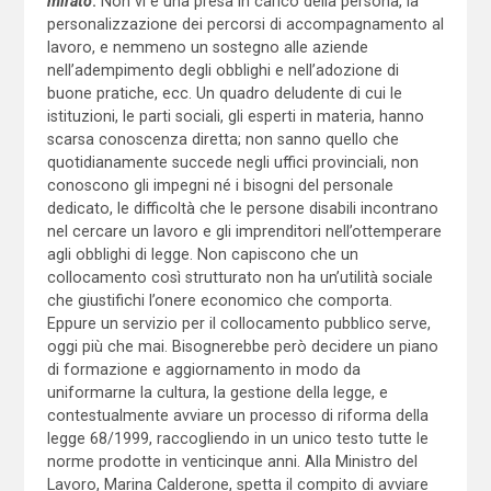
mirato
.
Non vi è una presa in carico della persona, la
personalizzazione dei percorsi di accompagnamento al
lavoro, e nemmeno un sostegno alle aziende
nell’adempimento degli obblighi e nell’adozione di
buone pratiche, ecc. Un quadro deludente di cui le
istituzioni, le parti sociali, gli esperti in materia, hanno
scarsa conoscenza diretta; non sanno quello che
quotidianamente succede negli uffici provinciali, non
conoscono gli impegni né i bisogni del personale
dedicato, le difficoltà che le persone disabili incontrano
nel cercare un lavoro e gli imprenditori nell’ottemperare
agli obblighi di legge. Non capiscono che un
collocamento così strutturato non ha un’utilità sociale
che giustifichi l’onere economico che comporta.
Eppure un servizio per il collocamento pubblico serve,
oggi più che mai. Bisognerebbe però decidere un piano
di formazione e aggiornamento in modo da
uniformarne la cultura, la gestione della legge, e
contestualmente avviare un processo di riforma della
legge 68/1999, raccogliendo in un unico testo tutte le
norme prodotte in venticinque anni. Alla Ministro del
Lavoro, Marina Calderone, spetta il compito di avviare