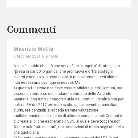
Commenti
Maurizio Motta
3 febbraio 2021 alle 16:46
Non c’è dubbio che ciò che serve è un “progetto” di tutela, una
“presa in carico” organica, che promuova e offra sostegni
diversi e non solo la residenzialità (e anzi renda quest’ultima
non necessaria ovunque si riesca). Ma:
1) questa funzione non deve essere affidata ai soli Comuni, ma
essere un percorso con titolarietà primaria delle Aziende
Sanitarie, con tutto il concorso utile dei Comuni. Peraltro non per
nulla i LEA del 2017 prevedono che agli interventi (domiciliari,
diurni, residenziali) si acceda tramite valutazione
multidimensionale. Il rischio di affidare compiti ai soli Comuni è
di creare alibi che esonerano il SSN, al quale deve toccare non
fornire solo “atti sanitari”, ma prestazioni di tutela negli atti della
vita quotidiana
2) l’integrazione retta è tra gli interventi previsti dai LEA (e per