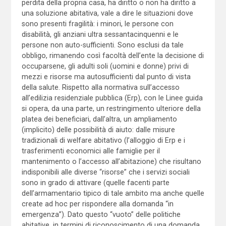
perdita della propria casa, ha diritto o non ha diritto a
una soluzione abitativa, vale a dire le situazioni dove
sono presenti fragilità: i minori, le persone con
disabilità, gli anziani ultra sessantacinquenni e le
persone non auto-sufficienti. Sono esclusi da tale
obbligo, rimanendo così facoltà dell’ente la decisione di
occuparsene, gli adulti soli (uomini e donne) privi di
mezzi e risorse ma autosufficienti dal punto di vista
della salute. Rispetto alla normativa sull’accesso
all’edilizia residenziale pubblica (Erp), con le Linee guida
si opera, da una parte, un restringimento ulteriore della
platea dei beneficiari, dall’altra, un ampliamento
(implicito) delle possibilità di aiuto: dalle misure
tradizionali di welfare abitativo (l’alloggio di Erp e i
trasferimenti economici alle famiglie per il
mantenimento o l’accesso all’abitazione) che risultano
indisponibili alle diverse “risorse” che i servizi sociali
sono in grado di attivare (quelle facenti parte
dell’armamentario tipico di tale ambito ma anche quelle
create ad hoc per rispondere alla domanda “in
emergenza”). Dato questo “vuoto” delle politiche
abitative, in termini di riconoscimento di una domanda