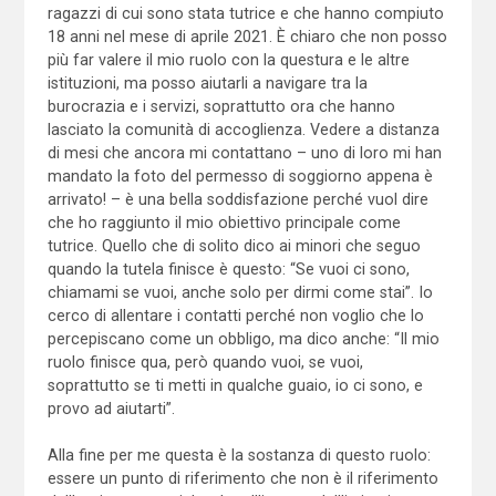
ragazzi di cui sono stata tutrice e che hanno compiuto
18 anni nel mese di aprile 2021. È chiaro che non posso
più far valere il mio ruolo con la questura e le altre
istituzioni, ma posso aiutarli a navigare tra la
burocrazia e i servizi, soprattutto ora che hanno
lasciato la comunità di accoglienza. Vedere a distanza
di mesi che ancora mi contattano – uno di loro mi han
mandato la foto del permesso di soggiorno appena è
arrivato! – è una bella soddisfazione perché vuol dire
che ho raggiunto il mio obiettivo principale come
tutrice. Quello che di solito dico ai minori che seguo
quando la tutela finisce è questo: “Se vuoi ci sono,
chiamami se vuoi, anche solo per dirmi come stai”. Io
cerco di allentare i contatti perché non voglio che lo
percepiscano come un obbligo, ma dico anche: “Il mio
ruolo finisce qua, però quando vuoi, se vuoi,
soprattutto se ti metti in qualche guaio, io ci sono, e
provo ad aiutarti”.
Alla fine per me questa è la sostanza di questo ruolo:
essere un punto di riferimento che non è il riferimento