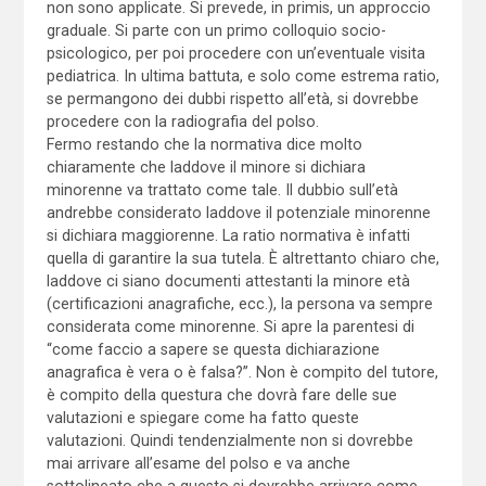
non sono applicate. Si prevede, in primis, un approccio
graduale. Si parte con un primo colloquio socio-
psicologico, per poi procedere con un’eventuale visita
pediatrica. In ultima battuta, e solo come estrema ratio,
se permangono dei dubbi rispetto all’età, si dovrebbe
procedere con la radiografia del polso.
Fermo restando che la normativa dice molto
chiaramente che laddove il minore si dichiara
minorenne va trattato come tale. Il dubbio sull’età
andrebbe considerato laddove il potenziale minorenne
si dichiara maggiorenne. La ratio normativa è infatti
quella di garantire la sua tutela. È altrettanto chiaro che,
laddove ci siano documenti attestanti la minore età
(certificazioni anagrafiche, ecc.), la persona va sempre
considerata come minorenne. Si apre la parentesi di
“come faccio a sapere se questa dichiarazione
anagrafica è vera o è falsa?”. Non è compito del tutore,
è compito della questura che dovrà fare delle sue
valutazioni e spiegare come ha fatto queste
valutazioni. Quindi tendenzialmente non si dovrebbe
mai arrivare all’esame del polso e va anche
sottolineato che a questo si dovrebbe arrivare come