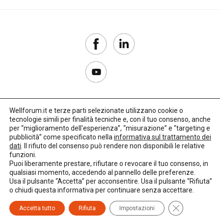
Wellforum.it e terze parti selezionate utilizzano cookie o
tecnologie simili per finalità tecniche e, con il tuo consenso, anche
Copyright 2017–2026
per “miglioramento dell'esperienza”, “misurazione” e “targeting e
pubblicità” come specificato nella
informativa sul trattamento dei
Privacy Policy
dati
. Il rifiuto del consenso può rendere non disponibili le relative
funzioni.
Impostazioni cookie
Puoi liberamente prestare, rifiutare o revocare il tuo consenso, in
qualsiasi momento, accedendo al pannello delle preferenze.
🌳
Credits:
LO Studio
Usa il pulsante “Accetta” per acconsentire. Usa il pulsante “Rifiuta”
o chiudi questa informativa per continuare senza accettare.
Close GDPR C
Accetta tutto
Rifiuta
Impostazioni