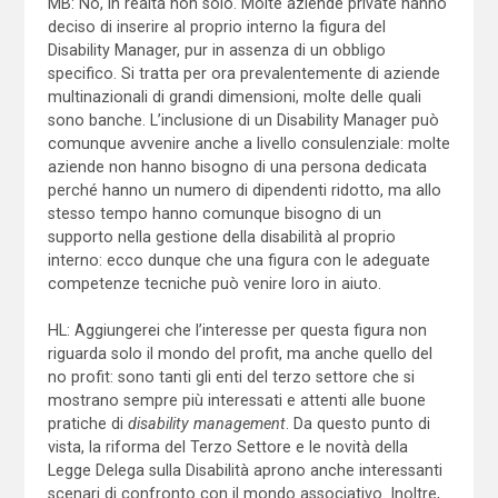
MB: No, in realtà non solo. Molte aziende private hanno
deciso di inserire al proprio interno la figura del
Disability Manager, pur in assenza di un obbligo
specifico. Si tratta per ora prevalentemente di aziende
multinazionali di grandi dimensioni, molte delle quali
sono banche. L’inclusione di un Disability Manager può
comunque avvenire anche a livello consulenziale: molte
aziende non hanno bisogno di una persona dedicata
perché hanno un numero di dipendenti ridotto, ma allo
stesso tempo hanno comunque bisogno di un
supporto nella gestione della disabilità al proprio
interno: ecco dunque che una figura con le adeguate
competenze tecniche può venire loro in aiuto.
HL: Aggiungerei che l’interesse per questa figura non
riguarda solo il mondo del profit, ma anche quello del
no profit: sono tanti gli enti del terzo settore che si
mostrano sempre più interessati e attenti alle buone
pratiche di
disability management
. Da questo punto di
vista, la riforma del Terzo Settore e le novità della
Legge Delega sulla Disabilità aprono anche interessanti
scenari di confronto con il mondo associativo. Inoltre,