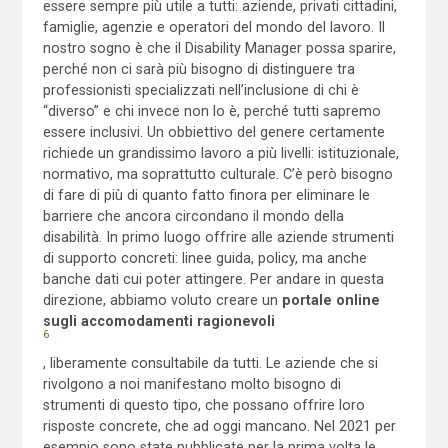
essere sempre più utile a tutti: aziende, privati cittadini,
famiglie, agenzie e operatori del mondo del lavoro. Il
nostro sogno è che il Disability Manager possa sparire,
perché non ci sarà più bisogno di distinguere tra
professionisti specializzati nell’inclusione di chi è
“diverso” e chi invece non lo è, perché tutti sapremo
essere inclusivi. Un obbiettivo del genere certamente
richiede un grandissimo lavoro a più livelli: istituzionale,
normativo, ma soprattutto culturale. C’è però bisogno
di fare di più di quanto fatto finora per eliminare le
barriere che ancora circondano il mondo della
disabilità. In primo luogo offrire alle aziende strumenti
di supporto concreti: linee guida, policy, ma anche
banche dati cui poter attingere. Per andare in questa
direzione, abbiamo voluto creare un
portale online
sugli accomodamenti ragionevoli
6
, liberamente consultabile da tutti. Le aziende che si
rivolgono a noi manifestano molto bisogno di
strumenti di questo tipo, che possano offrire loro
risposte concrete, che ad oggi mancano. Nel 2021 per
esempio sono state pubblicate per la prima volta le