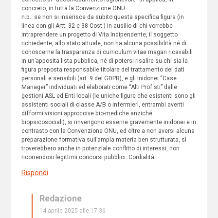
concreto, in tutta la Convenzione ONU.
n.b.: se non si inserisce da subito questa specifica figura (in
linea con gli Artt. 32 e 38 Cost.) in ausilio di chi vorrebbe
intraprendere un progetto di Vita Indipendente, il soggetto
richiedente, allo stato attuale, non ha alcuna possibilità né di
conoscerne la trasparenza di curriculum vitae magari ricavabili
in un’apposita lista pubblica, né di potersi risalire su chi sia la
figura preposta responsabile titolare del trattamento dei dati
personali e sensibili (art. 9 del GDPR), e gli inidonei “Case
Manager” individuati ed elaborati come “Alti Prof.sti” dalle
gestioni ASL ed Enti locali (le uniche figure che esistenti sono gli
assistenti sociali di classe A/B o infermieri, entrambi aventi
difformi visioni approccive bio-mediche anziché
biopsicosociali), si rinvengono esserne gravemente inidonei e in
contrasto con la Convenzione ONU, ed oltre a non aversi alcuna
preparazione formativa sull’ampia materia ben strutturata, si
troverebbero anche in potenziale conflitto di interessi, non
ricorrendosi legittimi concorsi pubblici. Cordialità
Rispondi
Redazione
14 aprile 2025 alle 17:36