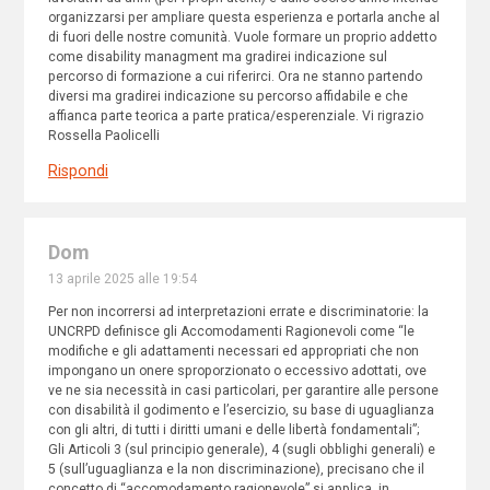
organizzarsi per ampliare questa esperienza e portarla anche al
di fuori delle nostre comunità. Vuole formare un proprio addetto
come disability managment ma gradirei indicazione sul
percorso di formazione a cui riferirci. Ora ne stanno partendo
diversi ma gradirei indicazione su percorso affidabile e che
affianca parte teorica a parte pratica/esperenziale. Vi rigrazio
Rossella Paolicelli
Rispondi
Dom
13 aprile 2025 alle 19:54
Per non incorrersi ad interpretazioni errate e discriminatorie: la
UNCRPD definisce gli Accomodamenti Ragionevoli come “le
modifiche e gli adattamenti necessari ed appropriati che non
impongano un onere sproporzionato o eccessivo adottati, ove
ve ne sia necessità in casi particolari, per garantire alle persone
con disabilità il godimento e l’esercizio, su base di uguaglianza
con gli altri, di tutti i diritti umani e delle libertà fondamentali”;
Gli Articoli 3 (sul principio generale), 4 (sugli obblighi generali) e
5 (sull’uguaglianza e la non discriminazione), precisano che il
concetto di “accomodamento ragionevole” si applica, in