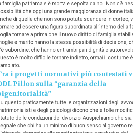
a famiglia patriarcale è morta e sepolta da noi. Non c’è n
ossibilità che oggi una grande maggioranza di donne itali
nche di quelle che non sono potute scendere in corteo, v
ornare ad essere una figura subordinata all’interno della f
oglia tornare a prima che il nuovo diritto di famiglia stabil
oglie e marito hanno la stessa possibilità di decisione, 
’è subordine, che hanno entrambi pari dignità e autorevol
uesto è molto difficile tornare indietro, ormai il costume è
ambiato.
Tra i progetti normativi più contestati vi
DDL Pillon sulla “garanzia della
bigenitorialità”
u questo praticamente tutte le organizzazioni degli avvo
atrimonialisti e degli psicologi dicono che è folle modific
tatuto delle condizioni del divorzio. Auspichiamo che sia
egnale che chi ha un minimo di buon senso al governo r