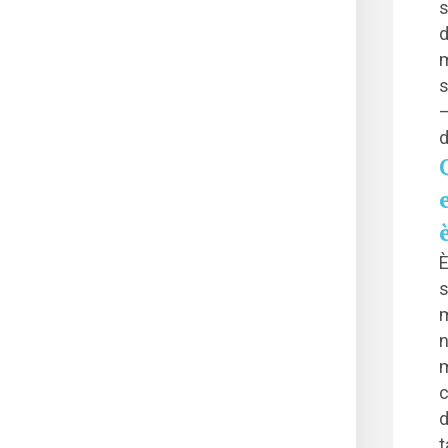
s
d
m
s
–
d
È
s
m
m
c
d
t