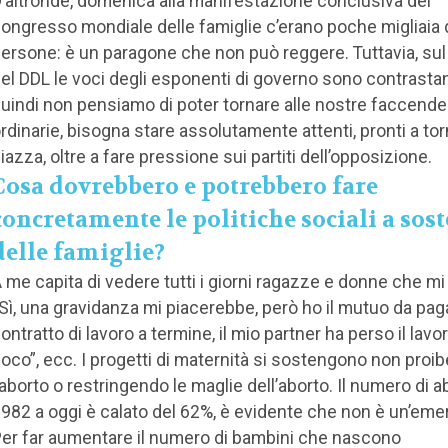
’altronde, domenica alla manifestazione conclusiva del
ongresso mondiale delle famiglie c’erano poche migliaia 
ersone: è un paragone che non può reggere. Tuttavia, sul
el DDL le voci degli esponenti di governo sono contrastan
uindi non pensiamo di poter tornare alle nostre faccende
rdinarie, bisogna stare assolutamente attenti, pronti a tor
iazza, oltre a fare pressione sui partiti dell’opposizione.
Cosa dovrebbero e potrebbero fare
concretamente le politiche sociali a sos
delle famiglie?
 me capita di vedere tutti i giorni ragazze e donne che m
Sì, una gravidanza mi piacerebbe, però ho il mutuo da pagar
ontratto di lavoro a termine, il mio partner ha perso il lavo
oco”, ecc. I progetti di maternità si sostengono non proi
’aborto o restringendo le maglie dell’aborto. Il numero di ab
982 a oggi è calato del 62%, è evidente che non è un’eme
er far aumentare il numero di bambini che nascono