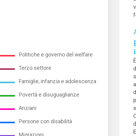
v
f
Politiche e governo del welfare
È
Terzo settore
d
s
Famiglie, infanzia e adolescenza
a
d
Povertà e disuguaglianze
p
s
Anziani
C
Persone con disabilità
d
E
Migrazioni