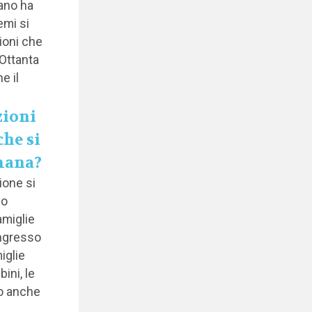
iano ha
emi si
ioni che
 Ottanta
e il
zioni
che si
imana?
ione si
so
miglie
ongresso
iglie
ini, le
o anche