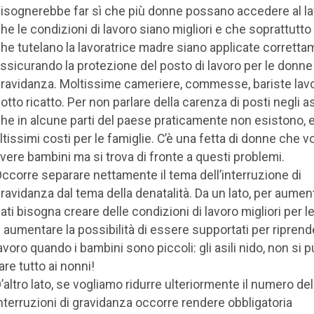
isognerebbe far sì che più donne possano accedere al la
he le condizioni di lavoro siano migliori e che soprattutto 
he tutelano la lavoratrice madre siano applicate corretta
ssicurando la protezione del posto di lavoro per le donne
ravidanza. Moltissime cameriere, commesse, bariste lav
otto ricatto. Per non parlare della carenza di posti negli asi
he in alcune parti del paese praticamente non esistono, e
ltissimi costi per le famiglie. C’è una fetta di donne che 
vere bambini ma si trova di fronte a questi problemi.
ccorre separare nettamente il tema dell’interruzione di
ravidanza dal tema della denatalità. Da un lato, per aument
ati bisogna creare delle condizioni di lavoro migliori per 
 aumentare la possibilità di essere supportati per riprende
avoro quando i bambini sono piccoli: gli asili nido, non si p
are tutto ai nonni!
’altro lato, se vogliamo ridurre ulteriormente il numero del
nterruzioni di gravidanza occorre rendere obbligatoria