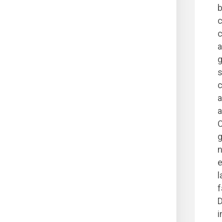
b
c
c
a
g
s
c
a
a
O
g
n
e
l
f
D
i