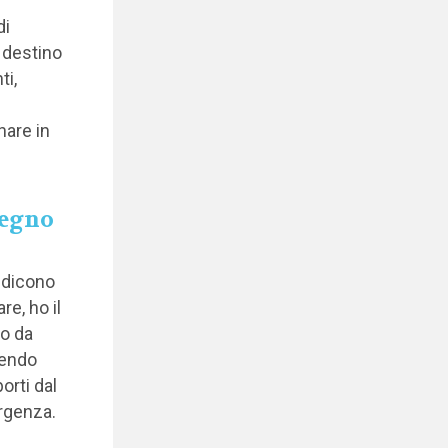
di
 destino
ti,
nare in
tegno
i dicono
e, ho il
ro da
bendo
orti dal
rgenza.