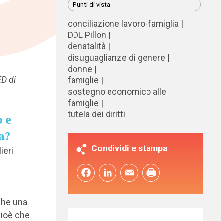
Punti di vista
conciliazione lavoro-famiglia
DDL Pillon
denatalità
disuguaglianze di genere
donne
ED di
famiglie
sostegno economico alle
famiglie
tutela dei diritti
o e
a?
Condividi e stampa
ieri
Facebook
LinkedIn
Email
nche una
cioè che