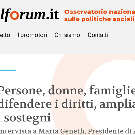
Osservatorio naziona
sulle politiche sociali
getto
I promotori
Chi siamo
Contatti
Persone, donne, famiglie
difendere i diritti, ampli
i sostegni
Intervista a Maria Geneth, Presidente di