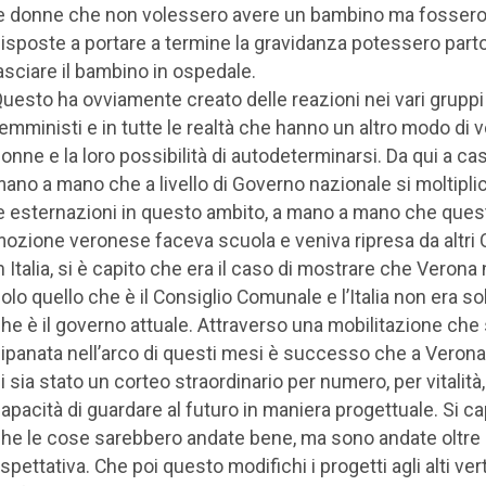
e donne che non volessero avere un bambino ma fosser
isposte a portare a termine la gravidanza potessero parto
asciare il bambino in ospedale.
uesto ha ovviamente creato delle reazioni nei vari gruppi
emministi e in tutte le realtà che hanno un altro modo di 
onne e la loro possibilità di autodeterminarsi. Da qui a cas
ano a mano che a livello di Governo nazionale si moltipl
e esternazioni in questo ambito, a mano a mano che ques
ozione veronese faceva scuola e veniva ripresa da altri
n Italia, si è capito che era il caso di mostrare che Verona
olo quello che è il Consiglio Comunale e l’Italia non era so
he è il governo attuale. Attraverso una mobilitazione che 
ipanata nell’arco di questi mesi è successo che a Veron
i sia stato un corteo straordinario per numero, per vitalità,
apacità di guardare al futuro in maniera progettuale. Si ca
he le cose sarebbero andate bene, ma sono andate oltre
spettativa. Che poi questo modifichi i progetti agli alti vert