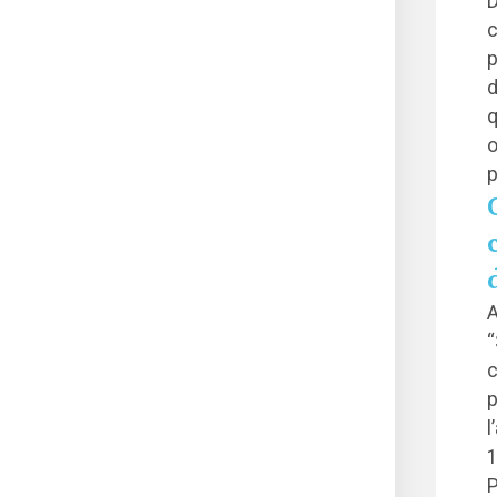
D
c
p
d
q
o
p
A
“
c
p
l
1
P