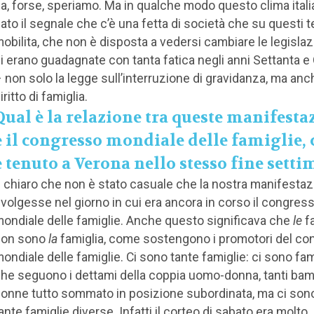
a, forse, speriamo. Ma in qualche modo questo clima ital
ato il segnale che c’è una fetta di società che su questi t
obilita, che non è disposta a vedersi cambiare le legislaz
i erano guadagnate con tanta fatica negli anni Settanta e
 non solo la legge sull’interruzione di gravidanza, ma anch
iritto di famiglia.
Qual è la relazione tra queste manifesta
e il congresso mondiale delle famiglie, 
è tenuto a Verona nello stesso fine sett
 chiaro che non è stato casuale che la nostra manifestaz
volgesse nel giorno in cui era ancora in corso il congres
ondiale delle famiglie. Anche questo significava che
le
fa
non sono
la
famiglia, come sostengono i promotori del c
ondiale delle famiglie. Ci sono tante famiglie: ci sono fam
he seguono i dettami della coppia uomo-donna, tanti bamb
onne tutto sommato in posizione subordinata, ma ci son
ante famiglie diverse. Infatti il corteo di sabato era molto