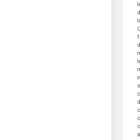
l
d
l
Q
f
d
m
l
m
i
s
c
d
c
c
c
a