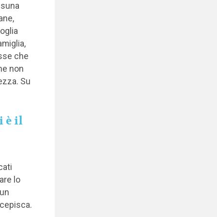
essuna
ane,
oglia
amiglia,
isse che
che non
ezza. Su
 è il
cati
are lo
 un
ecepisca.