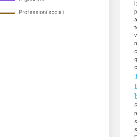
l
p
Professioni sociali
a
t
v
m
c
q
c
S
m
s
s