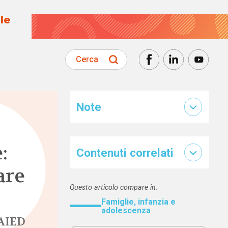
le
Cerca
Note
:
Contenuti correlati
are
Questo articolo compare in:
Famiglie, infanzia e
adolescenza
 AIED