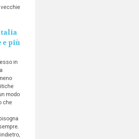
, vecchie
talia
 e più
esso in
a
 meno
itiche
a un modo
to che
 bisogna
 sempre.
indietro,