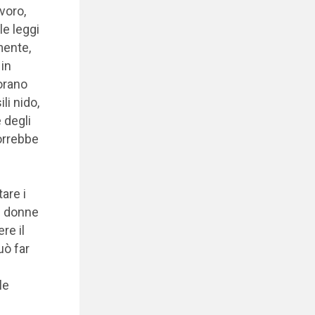
voro,
le leggi
mente,
 in
orano
li nido,
 degli
vorrebbe
are i
le donne
re il
uò far
le