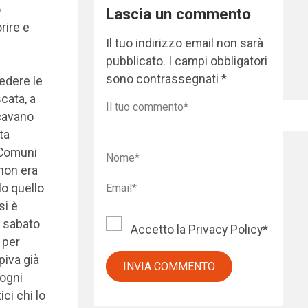
o
Lascia un commento
rire e
Il tuo indirizzo email non sarà
pubblicato.
I campi obbligatori
sono contrassegnati
*
vedere le
cata, a
icavano
ta
 Comuni
 non era
lo quello
si è
a sabato
Accetto la
Privacy Policy
*
 per
piva già
 ogni
ici chi lo