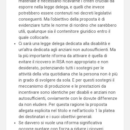
materiale è necessario ricavarne i criteri cruciali da
esporre nella legge delega, e quelli che invece
potrebbero essere contenuti nei decreti legislativi
conseguenti. Ma l’obiettivo della proposta è di
evidenziare tutte le norme di riordino che sarebbero
utili, qualunque sia il contenitore giuridico entro il
quale collocarle.
Ci sarà una legge delega dedicata alla disabilità e
un’altra dedicata agli anziani non autosufficienti. Ma
la più importante riforma da attivare è quella di
evitare il ricovero in RSA non appropriato e non
desiderato, potenziando tutti i sostegni per le
attività della vita quotidiana che la persona non è più
in grado di svolgere da sola. E per questi sostegni il
meccanismo di produzione e le prestazioni da
incentivare sono identiche per disabili e anziani non
autosufficienti, ovviamente con le dovute differenze
da non eludere. Per questa ragione la proposta
allegata esplicita nel titolo e nell’articolo 1 la platea
dei destinatari e i suoi obiettivi generali.
Se davvero si vuole una riforma significativa
occorre puntare con forza a ridurre i ricoveri