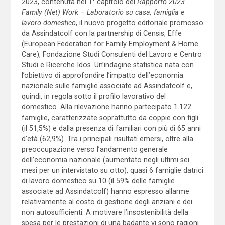
2023, contenuta nel 1° capitolo del
Rapporto 2023
Family (Net) Work – Laboratorio su casa, famiglia e
lavoro domestico
, il nuovo progetto editoriale promosso
da Assindatcolf con la partnership di Censis, Effe
(European Federation for Family Employment & Home
Care), Fondazione Studi Consulenti del Lavoro e Centro
Studi e Ricerche Idos. Un’indagine statistica nata con
l’obiettivo di approfondire l’impatto dell’economia
nazionale sulle famiglie associate ad Assindatcolf e,
quindi, in regola sotto il profilo lavorativo del
domestico. Alla rilevazione hanno partecipato 1.122
famiglie, caratterizzate soprattutto da coppie con figli
(il 51,5%) e dalla presenza di familiari con più di 65 anni
d’età (62,9%). Tra i principali risultati emersi, oltre alla
preoccupazione verso l’andamento generale
dell’economia nazionale (aumentato negli ultimi sei
mesi per un intervistato su otto), quasi 6 famiglie datrici
di lavoro domestico su 10 (il 59% delle famiglie
associate ad Assindatcolf) hanno espresso allarme
relativamente al costo di gestione degli anziani e dei
non autosufficienti. A motivare l’insostenibilità della
spesa per le prestazioni di una badante vi sono ragioni