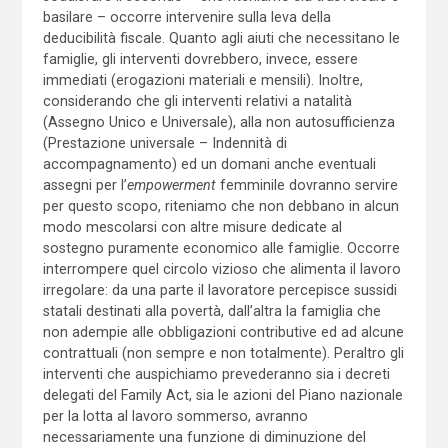
basilare – occorre intervenire sulla leva della
deducibilità fiscale. Quanto agli aiuti che necessitano le
famiglie, gli interventi dovrebbero, invece, essere
immediati (erogazioni materiali e mensili). Inoltre,
considerando che gli interventi relativi a natalità
(Assegno Unico e Universale), alla non autosufficienza
(Prestazione universale – Indennità di
accompagnamento) ed un domani anche eventuali
assegni per l’
empowerment
femminile dovranno servire
per questo scopo, riteniamo che non debbano in alcun
modo mescolarsi con altre misure dedicate al
sostegno puramente economico alle famiglie. Occorre
interrompere quel circolo vizioso che alimenta il lavoro
irregolare: da una parte il lavoratore percepisce sussidi
statali destinati alla povertà, dall’altra la famiglia che
non adempie alle obbligazioni contributive ed ad alcune
contrattuali (non sempre e non totalmente). Peraltro gli
interventi che auspichiamo prevederanno sia i decreti
delegati del Family Act, sia le azioni del Piano nazionale
per la lotta al lavoro sommerso, avranno
necessariamente una funzione di diminuzione del