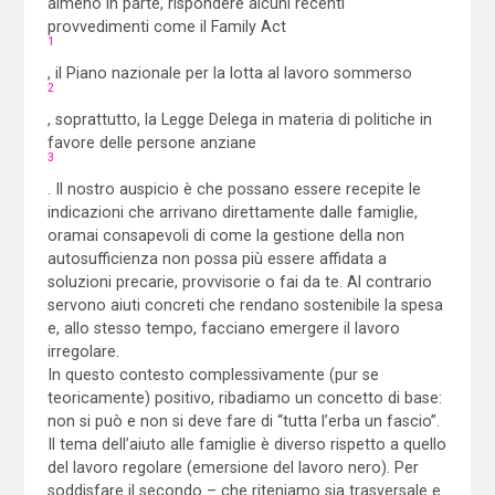
almeno in parte, rispondere alcuni recenti
provvedimenti come il Family Act
1
, il Piano nazionale per la lotta al lavoro sommerso
2
, soprattutto, la Legge Delega in materia di politiche in
favore delle persone anziane
3
. Il nostro auspicio è che possano essere recepite le
indicazioni che arrivano direttamente dalle famiglie,
oramai consapevoli di come la gestione della non
autosufficienza non possa più essere affidata a
soluzioni precarie, provvisorie o fai da te. Al contrario
servono aiuti concreti che rendano sostenibile la spesa
e, allo stesso tempo, facciano emergere il lavoro
irregolare.
In questo contesto complessivamente (pur se
teoricamente) positivo, ribadiamo un concetto di base:
non si può e non si deve fare di “tutta l’erba un fascio”.
Il tema dell’aiuto alle famiglie è diverso rispetto a quello
del lavoro regolare (emersione del lavoro nero). Per
soddisfare il secondo – che riteniamo sia trasversale e