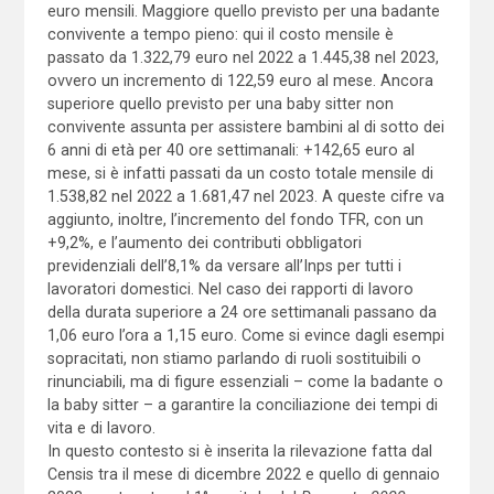
euro mensili. Maggiore quello previsto per una badante
convivente a tempo pieno: qui il costo mensile è
passato da 1.322,79 euro nel 2022 a 1.445,38 nel 2023,
ovvero un incremento di 122,59 euro al mese. Ancora
superiore quello previsto per una baby sitter non
convivente assunta per assistere bambini al di sotto dei
6 anni di età per 40 ore settimanali: +142,65 euro al
mese, si è infatti passati da un costo totale mensile di
1.538,82 nel 2022 a 1.681,47 nel 2023. A queste cifre va
aggiunto, inoltre, l’incremento del fondo TFR, con un
+9,2%, e l’aumento dei contributi obbli­gatori
previdenziali dell’8,1% da versare all’Inps per tutti i
lavoratori domestici. Nel caso dei rapporti di lavoro
della durata superiore a 24 ore settimanali passano da
1,06 euro l’ora a 1,15 euro. Come si evince dagli esempi
sopracitati, non stiamo parlando di ruoli sostituibili o
rinunciabili, ma di figure essenziali – come la badante o
la baby sitter – a garantire la conciliazione dei tempi di
vita e di lavoro.
In questo contesto si è inserita la rilevazione fatta dal
Censis tra il mese di dicembre 2022 e quello di gennaio