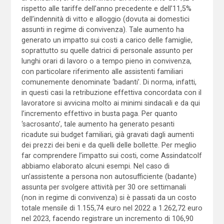
rispetto alle tariffe dell’anno precedente e dell’11,5%
dell’in­dennità di vitto e alloggio (dovuta ai domestici
assunti in regime di convivenza). Tale aumento ha
generato un impatto sui costi a carico delle famiglie,
soprattutto su quelle datrici di personale assunto per
lunghi orari di lavoro o a tempo pieno in convivenza,
con particolare riferimento alle assistenti familiari
comunemente denominate ‘badanti’. Di norma, infatti,
in questi casi la retribuzione effettiva concordata con il
lavoratore si avvicina molto ai minimi sindacali e da qui
l’incremento effettivo in busta paga. Per quanto
‘sacrosanto’, tale aumento ha generato pesanti
ricadute sui budget familiari, già gravati dagli aumenti
dei prezzi dei beni e da quelli delle bollette. Per meglio
far comprendere l’impatto sui costi, come Assindatcolf
abbiamo elaborato alcuni esempi. Nel caso di
un’assistente a persona non autosufficiente (badante)
assunta per svolgere attività per 30 ore settimanali
(non in regime di convivenza) si è passati da un costo
totale mensile di 1.155,74 euro nel 2022 a 1.262,72 euro
nel 2023, facendo registrare un incremento di 106,90