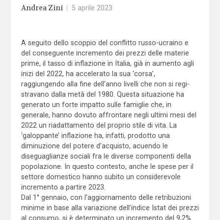
Andrea Zini
|
5 aprile 2023
A seguito dello scoppio del conflitto russo-ucraino e
del conse­guente incremento dei prezzi delle materie
prime, il tasso di infla­zione in Italia, già in aumento agli
inizi del 2022, ha accelerato la sua ‘corsa’,
raggiungendo alla fine dell’anno livelli che non si regi­
stravano dalla metà del 1980. Questa situazione ha
generato un forte impatto sulle famiglie che, in
generale, hanno dovuto affrontare negli ultimi mesi del
2022 un riadattamento del proprio stile di vita. La
‘galoppante’ inflazione ha, infatti, prodotto una
diminuzione del potere d’acquisto, acuendo le
diseguaglianze sociali fra le diverse compo­nenti della
popolazione. In questo contesto, anche le spese per il
settore domestico hanno subito un considerevole
incremento a partire 2023.
Dal 1° gennaio, con l’aggiornamento delle retribuzioni
minime in base alla variazione dell’indice Istat dei prezzi
al consumo, si è determinato un incremento del 9,2%