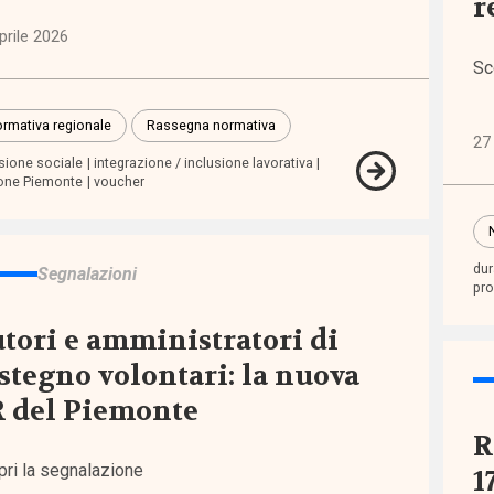
r
prile 2026
i
Sc
rmativa regionale
Rassegna normativa
inari
27
usione sociale
integrazione / inclusione lavorativa
one Piemonte
voucher
orum
tiva
dur
Segnalazioni
pea
pr
tori e amministratori di
tiva
stegno volontari: la nuova
nale
 del Piemonte
R
tiva
pri la segnalazione
1
nale