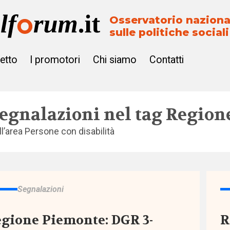
Osservatorio naziona
sulle politiche sociali
getto
I promotori
Chi siamo
Contatti
egnalazioni nel tag
Region
ll’area
Persone con disabilità
Segnalazioni
gione Piemonte: DGR 3-
R