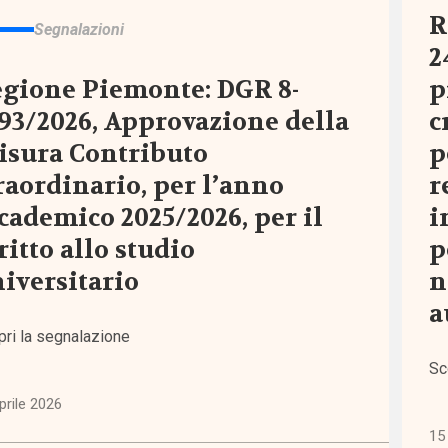
one
R
Segnalazioni
2
lità
gione Piemonte: DGR 8-
p
5)
93/2026, Approvazione della
c
sura Contributo
p
iche
erno
raordinario, per l’anno
r
elfare
cademico 2025/2026, per il
i
8)
ritto allo studio
p
iversitario
n
tà e
a
uaglianze
pri la segnalazione
5)
Sc
ssioni
prile 2026
i
15