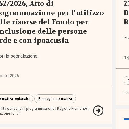
62/2026, Atto di
2
ogrammazione per l’utilizzo
D
iche
lle risorse del Fondo per
R
6)
inclusione delle persone
Sc
rde e con ipoacusia
ni
)
pri la segnalazione
4 
lie,
zia e
gosto 2026
escenza
7)
dis
rmativa regionale
Rassegna normativa
zioni
ilità sensoriali
programmazione
Regione Piemonte
2)
tizione fondi