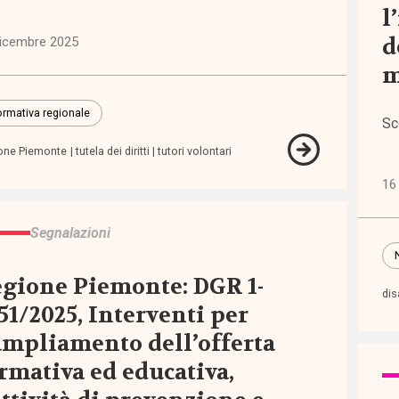
l
d
dicembre 2025
m
rmativa regionale
Sc
egna
one Piemonte
tutela dei diritti
tutori volontari
tiva
16
o ai
Segnalazioni
tori
gione Piemonte: DGR 1-
dis
51/2025, Interventi per
ampliamento dell’offerta
rmativa ed educativa,
ndono