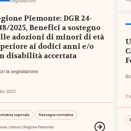
Segnalazioni
modamenti
gione Piemonte: DGR 24-
nevoli
48/2025, Benefici a sostegno
lle adozioni di minori di età
U
ditamento
periore ai dodici anni e/o
C
n disabilità accertata
F
pri la segnalazione
Sc
glio 2025
2 l
scenti
rmativa regionale
Rassegna normativa
ione
minori
Regione Piemonte