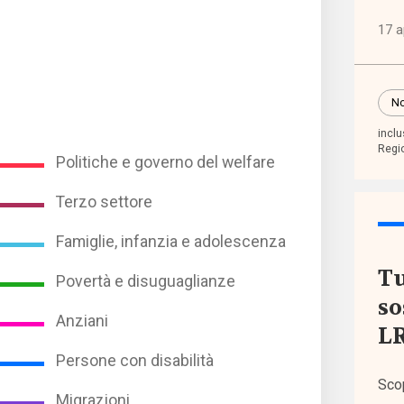
17 a
Event
No
I sem
di
incl
Regi
Welf
Politiche e governo del welfare
Terzo settore
Norma
euro
Famiglie, infanzia e adolescenza
Tu
Povertà e disuguaglianze
Norma
so
nazio
Anziani
LR
Persone con disabilità
Norma
Sco
regio
Migrazioni