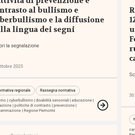
attività di prevenzione e
stico
ntrasto al bullismo e
R
berbullismo e la diffusione
1
o
lla lingua dei segni
u
F
rtamento
pri la segnalazione
r
c
ficazione
ttobre 2025
Sc
sibilità
rmativa regionale
Rassegna normativa
30 
sso
ismo
cyberbullismo
disabilità sensoriali
educazione
azione
politiche di contrasto
prevenzione
rammazione
Regione Piemonte
zi
car
lienza
Reg