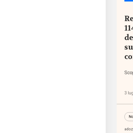
acco
Re
ragio
11
de
accre
su
co
Acli
Sco
Acri
3 lu
ADI
adole
No
adoz