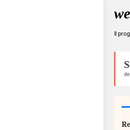
Il pro
S
de
Tutto
Aree
Re