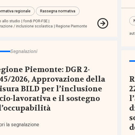
)
rmativa regionale
Rassegna normativa
to allo studio
fondi POR-FSE
razione / inclusione scolastica
Regione Piemonte
re
au
)
Segnalazioni
gione Piemonte: DGR 2-
ni
45/2026, Approvazione della
R
sura BILD per l’inclusione
2
icazioni
cio-lavorativa e il sostegno
l
l’occupabilità
d
che
s
pri la segnalazione
d
ienze