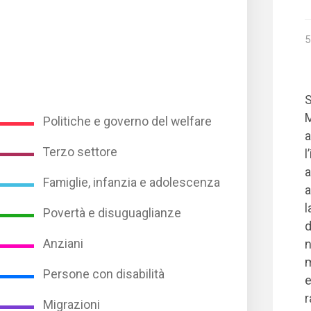
5
S
Politiche e governo del welfare
a
Terzo settore
l
a
Famiglie, infanzia e adolescenza
a
l
Povertà e disuguaglianze
d
Anziani
n
m
Persone con disabilità
e
r
Migrazioni