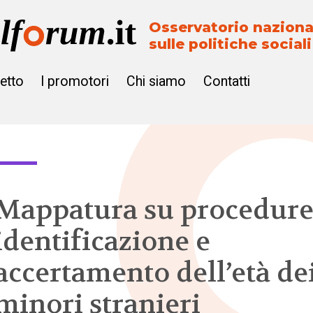
Osservatorio naziona
sulle politiche sociali
getto
I promotori
Chi siamo
Contatti
Mappatura su procedure
identificazione e
accertamento dell’età de
minori stranieri