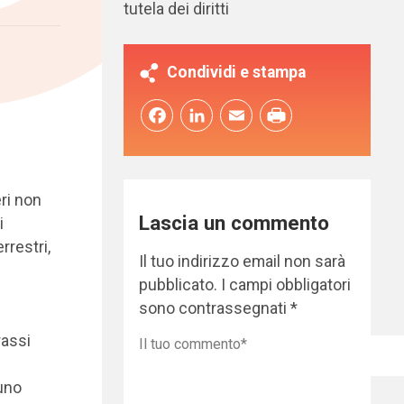
tutela dei diritti
Condividi e stampa
Facebook
LinkedIn
Email
eri non
Lascia un commento
i
rrestri,
Il tuo indirizzo email non sarà
pubblicato.
I campi obbligatori
sono contrassegnati
*
rassi
 uno