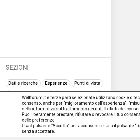
SEZIONI
Dati e ricerche
Esperienze
Punti di vista
Normativa nazionale
Normativa regionale
Wellforum.it e terze parti selezionate utilizzano cookie o tecno
consenso, anche per “miglioramento dell'esperienza”, “misur
Normativa europea
Rassegna normativa
nella
informativa sul trattamento dei dati
. Il rifiuto del con
Puoi liberamente prestare, rifiutare o revocare il tuo conse
I seminari di Welforum
Eventi
delle preferenze.
Usa il pulsante “Accetta” per acconsentire. Usa il pulsante “
Spazio ai promotori
senza accettare.