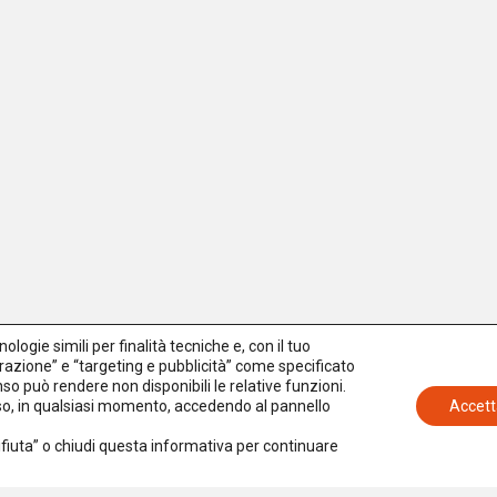
logie simili per finalità tecniche e, con il tuo
azione” e “targeting e pubblicità” come specificato
senso può rendere non disponibili le relative funzioni.
nso, in qualsiasi momento, accedendo al pannello
Accett
Rifiuta” o chiudi questa informativa per continuare