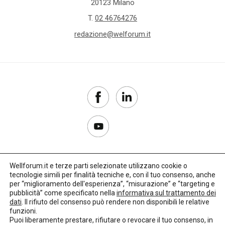
20123 Milano
T.
02 46764276
redazione@welforum.it
Wellforum.it e terze parti selezionate utilizzano cookie o
tecnologie simili per finalità tecniche e, con il tuo consenso, anche
Copyright 2017–2026
per “miglioramento dell'esperienza”, “misurazione” e “targeting e
pubblicità” come specificato nella
informativa sul trattamento dei
Privacy Policy
dati
. Il rifiuto del consenso può rendere non disponibili le relative
funzioni.
Impostazioni cookie
Puoi liberamente prestare, rifiutare o revocare il tuo consenso, in