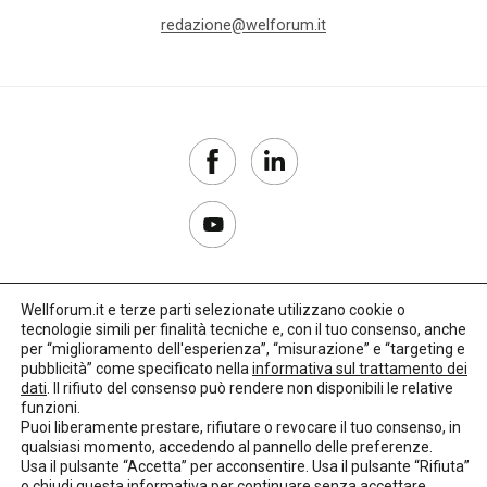
redazione@welforum.it
Wellforum.it e terze parti selezionate utilizzano cookie o
tecnologie simili per finalità tecniche e, con il tuo consenso, anche
Copyright 2017–2026
per “miglioramento dell'esperienza”, “misurazione” e “targeting e
pubblicità” come specificato nella
informativa sul trattamento dei
Privacy Policy
dati
. Il rifiuto del consenso può rendere non disponibili le relative
funzioni.
Impostazioni cookie
Puoi liberamente prestare, rifiutare o revocare il tuo consenso, in
qualsiasi momento, accedendo al pannello delle preferenze.
🌳
Credits:
LO Studio
Usa il pulsante “Accetta” per acconsentire. Usa il pulsante “Rifiuta”
o chiudi questa informativa per continuare senza accettare.