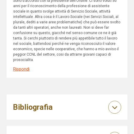
Sono d’accordo con la presidente dell’Ordine. Ci sono voluti 50
anni per il riconoscimento della professione di assistente
sociale in quanto svolge attività di Servizio Sociale, attività
intellettuale. Altra cosa è il Lavoro Sociale (nei Servizi Sociali, al
plurale, dediti a varie aree problematiche) che può essere svolto
da tanti altri operatori, anche non laureati. Non si deve far
confusione su questo, giacché nel senso comune ce ne è già
tanta. Si cerchi piuttosto di rendere più appetibile tutto il lavoro
nel sociale, battendosi perché ne venga riconosciuto il valore
economico, specie nelle oooperative, che hanno a mio avviso il
peggior CCNL del settore, cosi da attrarre giovani capaci di
prosocialita.
Rispondi
Bibliografia