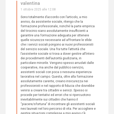
valentina
1 ottobre 2025 alle 12:08
Sono totalmente d’accordo con l’articolo, a mio
avviso, da assistente sociale, ritengo che la
formazione professionale, nonché la parte empirica
del tirocinio siano assolutamente insufficienti a
garantire una formazione adeguata per ottenere
quelle sicurezze necessarie ad affrontare le sfide
che i servizi sociali pongono ai nuovi professionisti
del servizio sociale. Una fra tutte l’attività che
l’assistente sociale si trova a dover gestire all’intero
dei procedimenti dell’autorità giudiziaria, in
particolare minorile. Vengono spesso arruolati dalle
cooperative, ma anche dal pubblico servizio,
assistenti sociali con poca o nessuna esperienza
lavorativa nel campo. Questa, oltre alla formazione
assolutamente carente, creano insicurezza nei
professionisti e nel rapporto di fiducia che dovrebbe
venirsi a creare tra cittadini e servizi. Spesso si
procede per tentativi ed errori che si ripercuotono
inevitabilmente sui cittadini che hanno il
“piacere/sfortuna” di incontrare gli assistenti sociali
neo laureati nel loro percorso di vita. Per accogliere e
gestire situazioni complesse a mio avviso c’è