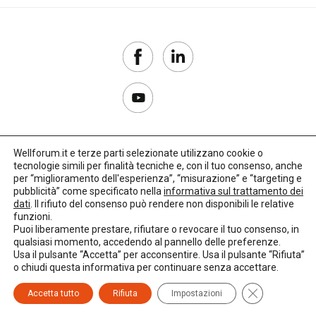
Wellforum.it e terze parti selezionate utilizzano cookie o
tecnologie simili per finalità tecniche e, con il tuo consenso, anche
Copyright 2017–2026
per “miglioramento dell'esperienza”, “misurazione” e “targeting e
pubblicità” come specificato nella
informativa sul trattamento dei
Privacy Policy
dati
. Il rifiuto del consenso può rendere non disponibili le relative
funzioni.
Impostazioni cookie
Puoi liberamente prestare, rifiutare o revocare il tuo consenso, in
qualsiasi momento, accedendo al pannello delle preferenze.
🌳
Credits:
LO Studio
Usa il pulsante “Accetta” per acconsentire. Usa il pulsante “Rifiuta”
o chiudi questa informativa per continuare senza accettare.
Close GDPR C
Accetta tutto
Rifiuta
Impostazioni