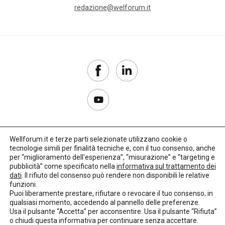
redazione@welforum.it
Wellforum.it e terze parti selezionate utilizzano cookie o
tecnologie simili per finalità tecniche e, con il tuo consenso, anche
Copyright 2017–2026
per “miglioramento dell'esperienza”, “misurazione” e “targeting e
pubblicità” come specificato nella
informativa sul trattamento dei
Privacy Policy
dati
. Il rifiuto del consenso può rendere non disponibili le relative
funzioni.
Impostazioni cookie
Puoi liberamente prestare, rifiutare o revocare il tuo consenso, in
qualsiasi momento, accedendo al pannello delle preferenze.
🌳
Credits:
LO Studio
Usa il pulsante “Accetta” per acconsentire. Usa il pulsante “Rifiuta”
o chiudi questa informativa per continuare senza accettare.