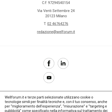
C.F. 97294540154
Via Venti Settembre 24
20123 Milano
T.
02 46764276
redazione@welforum.it
Wellforum.it e terze parti selezionate utilizzano cookie o
tecnologie simili per finalità tecniche e, con il tuo consenso, anche
Copyright 2017–2026
per “miglioramento dell'esperienza”, “misurazione” e “targeting e
pubblicità” come specificato nella
informativa sul trattamento dei